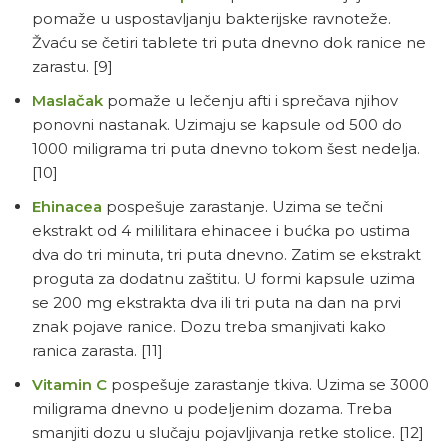
pomaže u uspostavljanju bakterijske ravnoteže.
Žvaću se četiri tablete tri puta dnevno dok ranice ne
zarastu.
[9]
Maslačak
pomaže u lečenju afti i sprečava njihov
ponovni nastanak. Uzimaju se kapsule od 500 do
1000 miligrama tri puta dnevno tokom šest nedelja.
[10]
Ehinacea
pospešuje zarastanje. Uzima se tečni
ekstrakt od 4 mililitara ehinacee i bućka po ustima
dva do tri minuta, tri puta dnevno. Zatim se ekstrakt
proguta za dodatnu zaštitu. U formi kapsule uzima
se 200 mg ekstrakta dva ili tri puta na dan na prvi
znak pojave ranice. Dozu treba smanjivati kako
ranica zarasta.
[11]
Vitamin C
pospešuje zarastanje tkiva. Uzima se 3000
miligrama dnevno u podeljenim dozama. Treba
smanjiti dozu u slučaju pojavljivanja retke stolice.
[12]