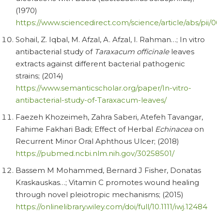
(1970)
https://www.sciencedirect.com/science/article/abs/pi
Sohail, Z. Iqbal, M. Afzal, A. Afzal, I. Rahman…; In vitro
antibacterial study of
Taraxacum officinale
leaves
extracts against different bacterial pathogenic
strains; (2014)
https://www.semanticscholar.org/paper/In-vitro-
antibacterial-study-of-Taraxacum-leaves/
Faezeh Khozeimeh, Zahra Saberi, Atefeh Tavangar,
Fahime Fakhari Badi; Effect of Herbal
Echinacea
on
Recurrent Minor Oral Aphthous Ulcer; (2018)
https://pubmed.ncbi.nlm.nih.gov/30258501/
Bassem M Mohammed, Bernard J Fisher, Donatas
Kraskauskas…; Vitamin C promotes wound healing
through novel pleiotropic mechanisms; (2015)
https://onlinelibrary.wiley.com/doi/full/10.1111/iwj.12484