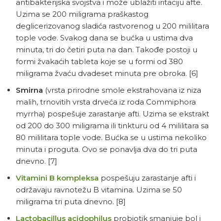
antibakterijska svojstva i može ublažiti iritaciju afte.
Uzima se 200 miligrama praškastog
deglicerizovanog sladića rastvorenog u 200 mililitara
tople vode. Svakog dana se bućka u ustima dva
minuta, tri do četiri puta na dan. Takođe postoji u
formi žvakaćih tableta koje se u formi od 380
miligrama žvaću dvadeset minuta pre obroka.
[6]
Smirna
(vrsta prirodne smole ekstrahovana iz niza
malih, trnovitih vrsta drveća iz roda Commiphora
myrrha) pospešuje zarastanje afti. Uzima se ekstrakt
od 200 do 300 miligrama ili tinkturu od 4 mililitara sa
80 mililitara tople vode. Bućka se u ustima nekoliko
minuta i proguta. Ovo se ponavlja dva do tri puta
dnevno.
[7]
Vitamini B kompleksa
pospešuju zarastanje afti i
održavaju ravnotežu B vitamina. Uzima se 50
miligrama tri puta dnevno.
[8]
Lactobacillus acidophilus
probiotik smanjuje bol i