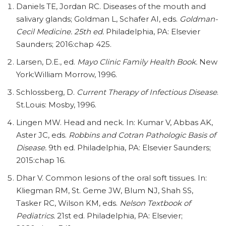
Daniels TE, Jordan RC. Diseases of the mouth and
salivary glands; Goldman L, Schafer AI, eds.
Goldman-
Cecil Medicine. 25th ed.
Philadelphia, PA: Elsevier
Saunders; 2016:chap 425.
Larsen, D.E., ed.
Mayo Clinic Family Health Book.
New
York:William Morrow, 1996.
Schlossberg, D.
Current Therapy of Infectious Disease
.
St.Louis: Mosby, 1996.
Lingen MW. Head and neck. In: Kumar V, Abbas AK,
Aster JC, eds.
Robbins and Cotran Pathologic Basis of
Disease.
9th ed. Philadelphia, PA: Elsevier Saunders;
2015:chap 16.
Dhar V. Common lesions of the oral soft tissues. In:
Kliegman RM, St. Geme JW, Blum NJ, Shah SS,
Tasker RC, Wilson KM, eds.
Nelson Textbook of
Pediatrics.
21st ed. Philadelphia, PA: Elsevier;