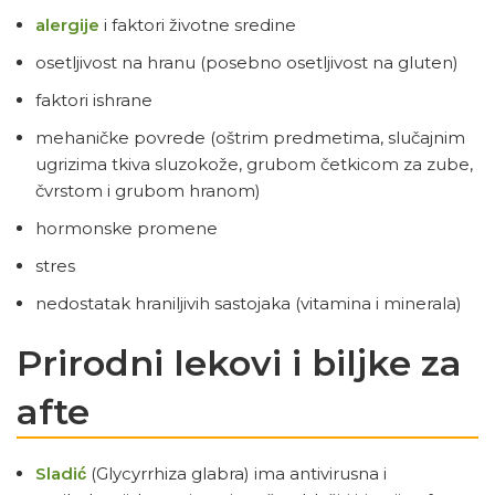
alergije
i faktori životne sredine
osetljivost na hranu (posebno osetljivost na gluten)
faktori ishrane
mehaničke povrede (oštrim predmetima, slučajnim
ugrizima tkiva sluzokože, grubom četkicom za zube,
čvrstom i grubom hranom)
hormonske promene
stres
nedostatak hraniljivih sastojaka (vitamina i minerala)
Prirodni lekovi i biljke za
afte
Sladić
(Glycyrrhiza glabra) ima antivirusna i