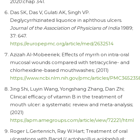
2020:chap 341.
Das SK, Das V, Gulati AK, Singh VP.
Deglycyrrhizinated liquorice in aphthous ulcers.
Journal of the Association of Physicians of India
1989;
37: 647.
https://europepmc.org/article/med/2632514
Azizah Al-Mobeeriek; Effects of myrrh on intra-oral
mucosal wounds compared with tetracycline- and
chlorhexidine-based mouthwashes; (2011)
https://www.ncbi.nlm.nih.gov/pmc/articles/PMC365235
Jing Shi, Luyin Wang, Yongshang Zhang, Dan Zhi;
Clinical efficacy of vitamin B in the treatment of
mouth ulcer: a systematic review and meta-analysis;
(2021)
https://apm.amegroups.com/article/view/72221/html
Roger L.Gertenrich, Ray W.Hart; Treatment of oral
ulcerations with Bacid (
Lactobacillus acidophilus
);