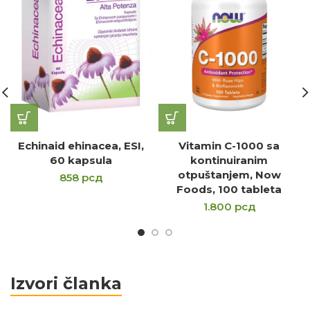
Echinaid ehinacea, ESI,
Vitamin C-1000 sa
60 kapsula
kontinuiranim
otpuštanjem, Now
858
рсд
Foods, 100 tableta
1.800
рсд
Izvori članka