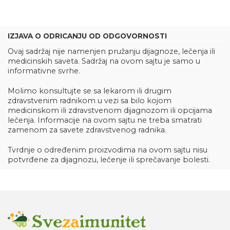
IZJAVA O ODRICANJU OD ODGOVORNOSTI
Ovaj sadržaj nije namenjen pružanju dijagnoze, lečenja ili
medicinskih saveta. Sadržaj na ovom sajtu je samo u
informativne svrhe.
Molimo konsultujte se sa lekarom ili drugim
zdravstvenim radnikom u vezi sa bilo kojom
medicinskom ili zdravstvenom dijagnozom ili opcijama
lečenja. Informacije na ovom sajtu ne treba smatrati
zamenom za savete zdravstvenog radnika.
Tvrdnje o određenim proizvodima na ovom sajtu nisu
potvrđene za dijagnozu, lečenje ili sprečavanje bolesti.