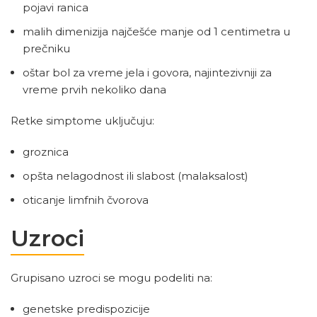
pojavi ranica
malih dimenizija najčešće manje od 1 centimetra u
prečniku
oštar bol za vreme jela i govora, najintezivniji za
vreme prvih nekoliko dana
Retke simptome uključuju:
groznica
opšta nelagodnost ili slabost (malaksalost)
oticanje limfnih čvorova
Uzroci
Grupisano uzroci se mogu podeliti na:
genetske predispozicije