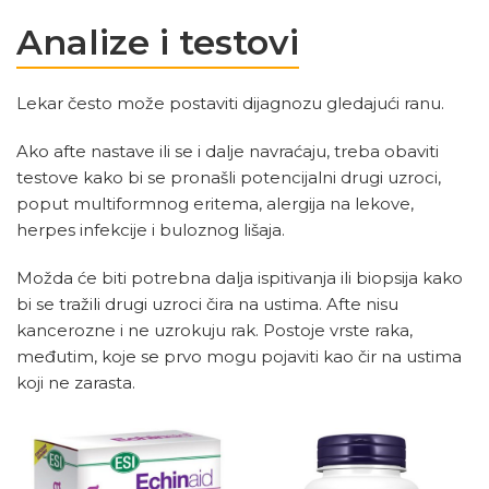
Analize i testovi
Lekar često može postaviti dijagnozu gledajući ranu.
Ako afte nastave ili se i dalje navraćaju, treba obaviti
testove kako bi se pronašli potencijalni drugi uzroci,
poput multiformnog eritema, alergija na lekove,
herpes infekcije i buloznog lišaja.
Možda će biti potrebna dalja ispitivanja ili biopsija kako
bi se tražili drugi uzroci čira na ustima. Afte nisu
kancerozne i ne uzrokuju rak. Postoje vrste raka,
međutim, koje se prvo mogu pojaviti kao čir na ustima
koji ne zarasta.