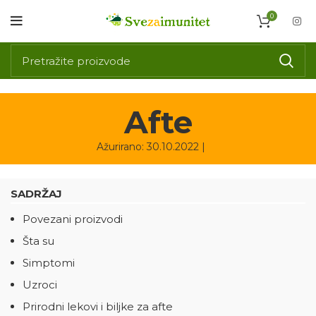
0
Afte
Ažurirano: 30.10.2022 |
SADRŽAJ
Povezani proizvodi
Šta su
Simptomi
Uzroci
Prirodni lekovi i biljke za afte