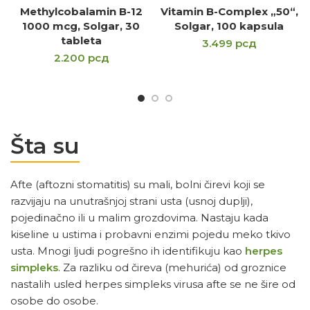
Methylcobalamin B-12
Vitamin B-Complex „50“,
1000 mcg, Solgar, 30
Solgar, 100 kapsula
tableta
3.499
рсд
2.200
рсд
Šta su
Afte (aftozni stomatitis) su mali, bolni čirevi koji se
razvijaju na unutrašnjoj strani usta (usnoj duplji),
pojedinačno ili u malim grozdovima. Nastaju kada
kiseline u ustima i probavni enzimi pojedu meko tkivo
usta. Mnogi ljudi pogrešno ih identifikuju kao
herpes
simpleks
. Za razliku od čireva (mehurića) od groznice
nastalih usled herpes simpleks virusa afte se ne šire od
osobe do osobe.