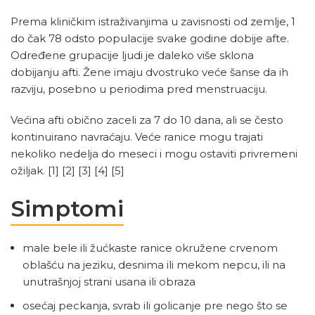
Prema kliničkim istraživanjima u zavisnosti od zemlje, 1
do čak 78 odsto populacije svake godine dobije afte.
Određene grupacije ljudi je daleko više sklona
dobijanju afti. Žene imaju dvostruko veće šanse da ih
razviju, posebno u periodima pred menstruaciju.
Većina afti obično zaceli za 7 do 10 dana, ali se često
kontinuirano navraćaju. Veće ranice mogu trajati
nekoliko nedelja do meseci i mogu ostaviti privremeni
ožiljak.
[1]
[2]
[3]
[4]
[5]
Simptomi
male bele ili žućkaste ranice okružene crvenom
oblašću na jeziku, desnima ili mekom nepcu, ili na
unutrašnjoj strani usana ili obraza
osećaj peckanja, svrab ili golicanje pre nego što se