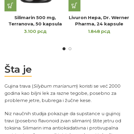
Silimarin 500 mg,
Livuron Hepa, Dr. Werner
Terranova, 50 kapsula
Pharma, 24 kapsule
3.100
рсд
1.848
рсд
Šta je
Gujina trava (
Silybum marianum
) koristi se već 2000
godina kao biljni lek za razne tegobe, posebno za
probleme jetre, bubrega i žučne kese.
Niz naučnih studija pokazuje da supstance u gujinoj
travi (posebno flavonoid zvan silimarin) štite jetru od
toksina. Silimarin ima antioksidativna i protivupalna