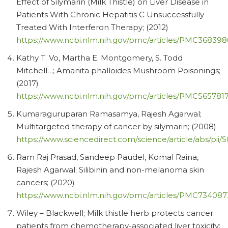
Effect of Silymarin (Milk Thistle) on Liver Disease in
Patients With Chronic Hepatitis C Unsuccessfully
Treated With Interferon Therapy; (2012)
https://www.ncbi.nlm.nih.gov/pmc/articles/PMC368398
Kathy T. Vo, Martha E. Montgomery, S. Todd
Mitchell…; Amanita phalloides Mushroom Poisonings;
(2017)
https://www.ncbi.nlm.nih.gov/pmc/articles/PMC5657817
Kumaraguruparan Ramasamya, Rajesh Agarwal;
Multitargeted therapy of cancer by silymarin; (2008)
https://www.sciencedirect.com/science/article/abs/pi
Ram Raj Prasad, Sandeep Paudel, Komal Raina,
Rajesh Agarwal; Silibinin and non-melanoma skin
cancers; (2020)
https://www.ncbi.nlm.nih.gov/pmc/articles/PMC734087
Wiley – Blackwell; Milk thistle herb protects cancer
patients from chemotherapy-associated liver toxicity;