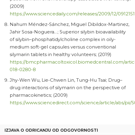
(2009)
https://www.sciencedaily.com/releases/2009/12/091215
Nahum Méndez-Sánchez, Miguel Dibildox-Martinez,
Jahir Sosa-Noguera…; Superior silybin bioavailability
of silybin–phosphatidylcholine complex in oily-
medium soft-gel capsules versus conventional
silymarin tablets in healthy volunteers; (2019)
https://bmcpharmacoltoxicol.biomedcentral.com/articl
018-0280-8
Jhy-Wen Wu, Lie-Chwen Lin, Tung-Hu Tsai; Drug–
drug interactions of silymarin on the perspective of
pharmacokinetics; (2009)
https://www.sciencedirect.com/science/article/abs/pii
IZJAVA O ODRICANJU OD ODGOVORNOSTI