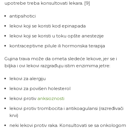
upotrebe treba konsultovati lekara.
[9]
antipsihotici
lekovi koji se koristi kod epinapada
lekovi koji se koristi u toku opšte anestezije
kontraceptivne pilule ili hormonska terapija
Gujina trava može da ometa sledeće lekove, jer se i
biljka i ovi lekovi razgrađuju istim enzimima jetre:
lekovi za alergiju
lekovi za povišen holesterol
lekovi protiv
anksioznosti
lekovi protiv trombocita i antikoagulansi (razređivači
krvi)
neki lekovi protiv raka. Konsultovati se sa onkologom