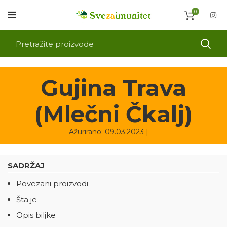
0
Gujina Trava
(Mlečni Čkalj)
Ažurirano: 09.03.2023 |
SADRŽAJ
Povezani proizvodi
Šta je
Opis biljke