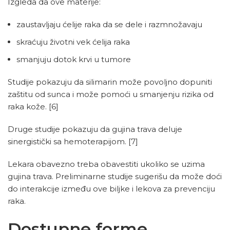
Izgleda da ove materije:
zaustavljaju ćelije raka da se dele i razmnožavaju
skraćuju životni vek ćelija raka
smanjuju dotok krvi u tumore
Studije pokazuju da silimarin može povoljno dopuniti
zaštitu od sunca i može pomoći u smanjenju rizika od
raka kože.
[6]
Druge studije pokazuju da gujina trava deluje
sinergistički sa hemoterapijom.
[7]
Lekara obavezno treba obavestiti ukoliko se uzima
gujina trava. Preliminarne studije sugerišu da može doći
do interakcije između ove biljke i lekova za prevenciju
raka.
Dostupne forme