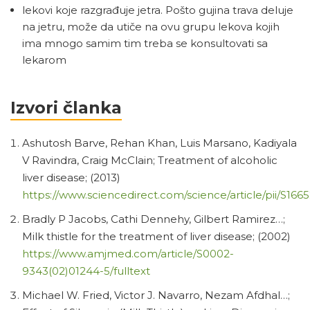
lekovi koje razgrađuje jetra. Pošto gujina trava deluje
na jetru, može da utiče na ovu grupu lekova kojih
ima mnogo samim tim treba se konsultovati sa
lekarom
Izvori članka
Ashutosh Barve, Rehan Khan, Luis Marsano, Kadiyala
V Ravindra, Craig McClain; Treatment of alcoholic
liver disease; (2013)
https://www.sciencedirect.com/science/article/pii/S16
Bradly P Jacobs, Cathi Dennehy, Gilbert Ramirez…;
Milk thistle for the treatment of liver disease; (2002)
https://www.amjmed.com/article/S0002-
9343(02)01244-5/fulltext
Michael W. Fried, Victor J. Navarro, Nezam Afdhal…;