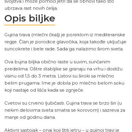
svojstva i može pomoći jetri da se obnovi tako što
ubrzava rast novih ćelija.
Opis biljke
Gujina trava (mlečni čkalj) je poreklom iz mediteranske
regije. Član je porodice glavočika, koja takođe uključuje
suncokrete i bele rade. Sada ga nalazimo širom sveta.
Ova bujna biljka obično raste u suvim, sunčanim
predelima. Oštre stabljike se granaju na vrhu i dostižu
visinu od 1,5 do 3 metra. Listovi su široki sa mlečno
belim prugama. Ime je dobila po mlečno belom soku
koji nastaje od lišća kada se zgnječe.
Cvetovi su crveno ljubičasti. Gujina trava se brzo širi (u
nekim delovima sveta smatra se korovom) i sazreva za
manje od godinu dana.
Aktivni sastojak – onaj koji štiti jetru – u gujinoj travi je