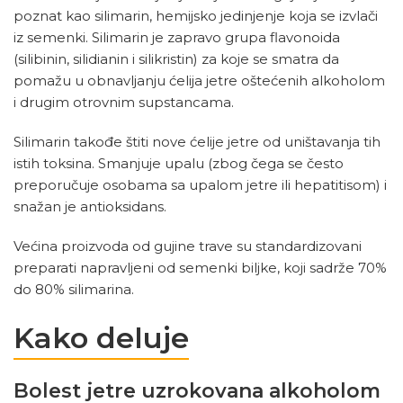
poznat kao silimarin, hemijsko jedinjenje koja se izvlači
iz semenki. Silimarin je zapravo grupa flavonoida
(silibinin, silidianin i silikristin) za koje se smatra da
pomažu u obnavljanju ćelija jetre oštećenih alkoholom
i drugim otrovnim supstancama.
Silimarin takođe štiti nove ćelije jetre od uništavanja tih
istih toksina. Smanjuje upalu (zbog čega se često
preporučuje osobama sa upalom jetre ili hepatitisom) i
snažan je antioksidans.
Većina proizvoda od gujine trave su standardizovani
preparati napravljeni od semenki biljke, koji sadrže 70%
do 80% silimarina.
Kako deluje
Bolest jetre uzrokovana alkoholom