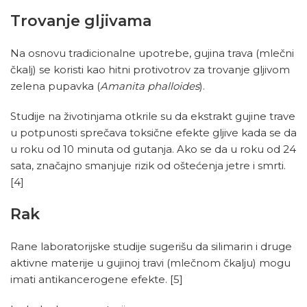
Trovanje gljivama
Na osnovu tradicionalne upotrebe, gujina trava (mlečni
čkalj) se koristi kao hitni protivotrov za trovanje gljivom
zelena pupavka (
Amanita phalloides
).
Studije na životinjama otkrile su da ekstrakt gujine trave
u potpunosti sprečava toksične efekte gljive kada se da
u roku od 10 minuta od gutanja. Ako se da u roku od 24
sata, značajno smanjuje rizik od oštećenja jetre i smrti.
[4]
Rak
Rane laboratorijske studije sugerišu da silimarin i druge
aktivne materije u gujinoj travi (mlečnom čkalju) mogu
imati antikancerogene efekte.
[5]