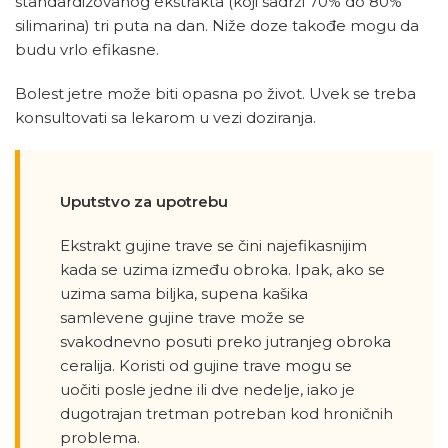
standardizovanog ekstrakta (koji sadrži 70% do 80%
silimarina) tri puta na dan. Niže doze takođe mogu da
budu vrlo efikasne.
Bolest jetre može biti opasna po život. Uvek se treba
konsultovati sa lekarom u vezi doziranja.
Uputstvo za upotrebu
Ekstrakt gujine trave se čini najefikasnijim
kada se uzima između obroka. Ipak, ako se
uzima sama biljka, supena kašika
samlevene gujine trave može se
svakodnevno posuti preko jutranjeg obroka
ceralija. Koristi od gujine trave mogu se
uočiti posle jedne ili dve nedelje, iako je
dugotrajan tretman potreban kod hroničnih
problema.