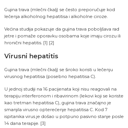
Gujina trava (mlečni čkalj) se često preporučuje kod
lečenja alkoholnog hepatitisa i alkoholne ciroze.
Većina studija pokazuje da gujina trava poboljšava rad
jetre i pomaže oporavku osobama koje imaju cirozu ili
hronični hepatitis.
[1]
[2]
Virusni hepatitis
Gujina trava (mlečni čkalj) se široko koristi u lečenju
virusnog hepatitisa (posebno hepatitisa C).
U jednoj studiji na 16 pacijenata koji nisu reagovali na
terapiju interferonom i ribavirinom (lekovi koji se koriste
kao tretman hepatitisa C), gujina trava značajno je
smanjila virusno opterećenje hepatitisa C. Kod 7
ispitanika virus je došao u potpuno pasivno stanje posle
14 dana terapije.
[3]