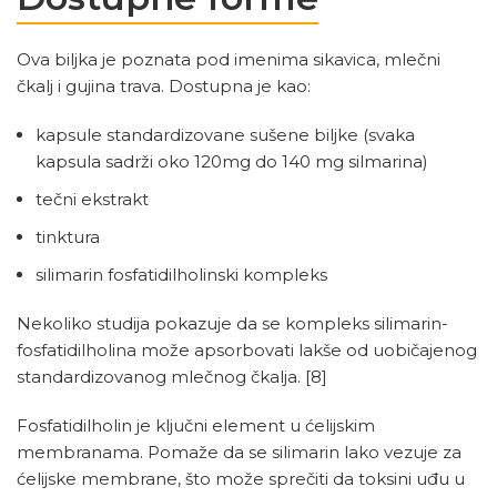
Ova biljka je poznata pod imenima sikavica, mlečni
čkalj i gujina trava. Dostupna je kao:
kapsule standardizovane sušene biljke (svaka
kapsula sadrži oko 120mg do 140 mg silmarina)
tečni ekstrakt
tinktura
silimarin fosfatidilholinski kompleks
Nekoliko studija pokazuje da se kompleks silimarin-
fosfatidilholina može apsorbovati lakše od uobičajenog
standardizovanog mlečnog čkalja.
[8]
Fosfatidilholin je ključni element u ćelijskim
membranama. Pomaže da se silimarin lako vezuje za
ćelijske membrane, što može sprečiti da toksini uđu u