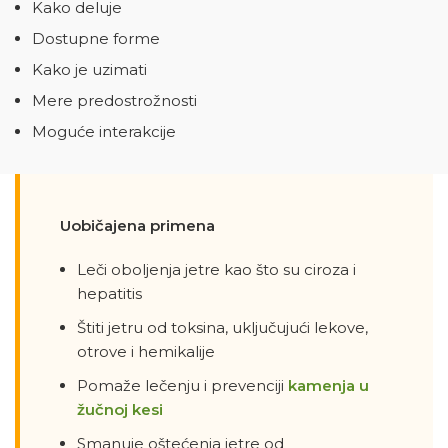
Kako deluje
Dostupne forme
Kako je uzimati
Mere predostrožnosti
Moguće interakcije
Uobičajena primena
Leči oboljenja jetre kao što su ciroza i
hepatitis
Štiti jetru od toksina, uključujući lekove,
otrove i hemikalije
Pomaže lečenju i prevenciji
kamenja u
žučnoj kesi
Smanuje oštećenja jetre od