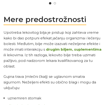
Mere predostrožnosti
Upotreba lekovitog bilja je pristup koji zahteva vreme
kako bi dao potpuni efekat jačanju organizma i lečenju
bolesti. Međutim, bilje može izazvati neželjene efekte i
može imati interakciju s
drugim biljem, suplementima
ili lekovima. Iz tih razloga, lekovito bilje treba uzimati
pažljivo, pod nadzorom lekara kvalifikovanog za tu
oblast.
Gujina trava (mlečni čkalj) se uglavnom smatra
sigurnom. Neželjeni efekti su obično blagi i mogu da
uključuju:
uznemiren stomak