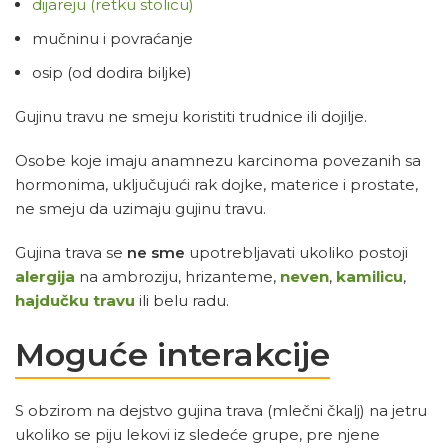
dijareju (retku stolicu)
mučninu i povraćanje
osip (od dodira biljke)
Gujinu travu ne smeju koristiti trudnice ili dojilje.
Osobe koje imaju anamnezu karcinoma povezanih sa
hormonima, uključujući rak dojke, materice i prostate,
ne smeju da uzimaju gujinu travu.
Gujina trava se
ne sme
upotrebljavati ukoliko postoji
alergija
na ambroziju, hrizanteme,
neven
,
kamilicu
,
hajdučku travu
ili belu radu.
Moguće interakcije
S obzirom na dejstvo gujina trava (mlečni čkalj) na jetru
ukoliko se piju lekovi iz sledeće grupe, pre njene