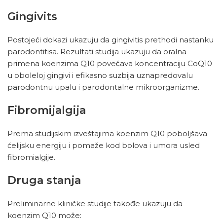
Gingivits
Postojeći dokazi ukazuju da gingivitis prethodi nastanku
parodontitisa. Rezultati studija ukazuju da oralna
primena koenzima Q10 povećava koncentraciju CoQ10
u oboleloj gingivi i efikasno suzbija uznapredovalu
parodontnu upalu i parodontalne mikroorganizme.
Fibromijalgija
Prema studijskim izveštajima koenzim Q10 poboljšava
ćelijsku energiju i pomaže kod bolova i umora usled
fibromialgije.
Druga stanja
Preliminarne kliničke studije takođe ukazuju da
koenzim Q10 može: