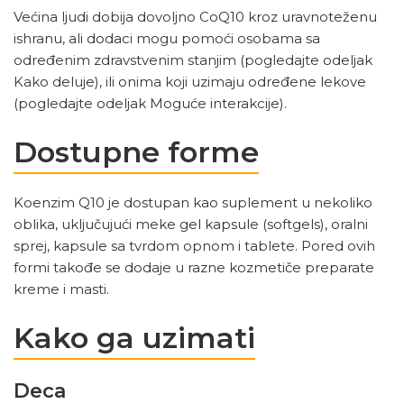
Većina ljudi dobija dovoljno CoQ10 kroz uravnoteženu
ishranu, ali dodaci mogu pomoći osobama sa
određenim zdravstvenim stanjim (pogledajte odeljak
Kako deluje), ili onima koji uzimaju određene lekove
(pogledajte odeljak Moguće interakcije).
Dostupne forme
Koenzim Q10 je dostupan kao suplement u nekoliko
oblika, uključujući meke gel kapsule (softgels), oralni
sprej, kapsule sa tvrdom opnom i tablete. Pored ovih
formi takođe se dodaje u razne kozmetiče preparate
kreme i masti.
Kako ga uzimati
Deca