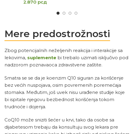
2.870
рсд
Mere predostrožnosti
Zbog potencijalnih neželjenih reakcija i interakcije sa
lekovima,
suplemente
bi trebalo uzimati isključivo pod
nadzorom poznavaoca zdravstvene zaštite.
Smatra se se da je koenzim Q10 siguran za korišćenje
bez većih nuspojava, osim povremenih poremećaja
stomaka. Međutim, još uvek nisu urađene studije koje
bi ispitale njegovu bezbednost korišćenja tokom
trudnoće i dojenja.
CoQ10 može sniziti šećer u krvi, tako da osobe sa
dijabetesom trebaju da konsultuju svog lekara pre