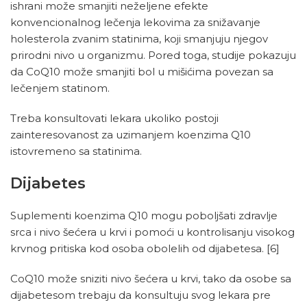
ishrani može smanjiti neželjene efekte
konvencionalnog lečenja lekovima za snižavanje
holesterola zvanim statinima, koji smanjuju njegov
prirodni nivo u organizmu. Pored toga, studije pokazuju
da CoQ10 može smanjiti bol u mišićima povezan sa
lečenjem statinom.
Treba konsultovati lekara ukoliko postoji
zainteresovanost za uzimanjem koenzima Q10
istovremeno sa statinima.
Dijabetes
Suplementi koenzima Q10 mogu poboljšati zdravlje
srca i nivo šećera u krvi i pomoći u kontrolisanju visokog
krvnog pritiska kod osoba obolelih od dijabetesa.
[6]
CoQ10 može sniziti nivo šećera u krvi, tako da osobe sa
dijabetesom trebaju da konsultuju svog lekara pre