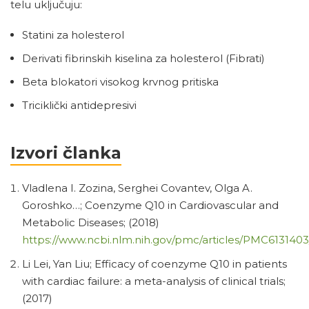
telu uključuju:
Statini za holesterol
Derivati fibrinskih kiselina za holesterol (Fibrati)
Beta blokatori visokog krvnog pritiska
Triciklički antidepresivi
Izvori članka
Vladlena I. Zozina, Serghei Covantev, Olga A.
Goroshko…; Coenzyme Q10 in Cardiovascular and
Metabolic Diseases; (2018)
https://www.ncbi.nlm.nih.gov/pmc/articles/PMC6131403
Li Lei, Yan Liu; Efficacy of coenzyme Q10 in patients
with cardiac failure: a meta-analysis of clinical trials;
(2017)