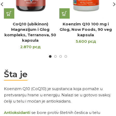
CoQ10 (ubikinon)
Koenzim Q10 100 mg i
Magnezijum i Glog
Glog, Now Foods, 90 veg
kompleks, Terranova, 50
kapsula
kapsula
5.600
рсд
2.870
рсд
Šta je
Koenzim Q10 (CoQ10) je supstanca koja pomaže u
pretvaranju hrane u energiju. Nalazi se u gotovo svakoj
ćeliji u telu i moćan je antioksidans.
Antioksidanti
se bore protiv štetnih čestica u telu