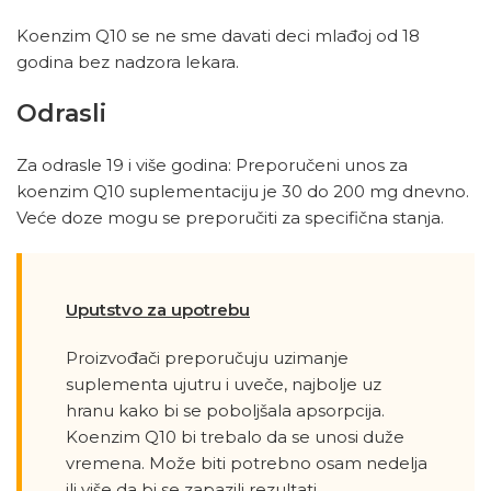
Koenzim Q10 se ne sme davati deci mlađoj od 18
godina bez nadzora lekara.
Odrasli
Za odrasle 19 i više godina: Preporučeni unos za
koenzim Q10 suplementaciju je 30 do 200 mg dnevno.
Veće doze mogu se preporučiti za specifična stanja.
Uputstvo za upotrebu
Proizvođači preporučuju uzimanje
suplementa ujutru i uveče, najbolje uz
hranu kako bi se poboljšala apsorpcija.
Koenzim Q10 bi trebalo da se unosi duže
vremena. Može biti potrebno osam nedelja
ili više da bi se zapazili rezultati.