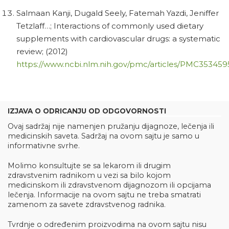
Salmaan Kanji, Dugald Seely, Fatemah Yazdi, Jeniffer
Tetzlaff…; Interactions of commonly used dietary
supplements with cardiovascular drugs: a systematic
review; (2012)
https://www.ncbi.nlm.nih.gov/pmc/articles/PMC353459
IZJAVA O ODRICANJU OD ODGOVORNOSTI
Ovaj sadržaj nije namenjen pružanju dijagnoze, lečenja ili
medicinskih saveta. Sadržaj na ovom sajtu je samo u
informativne svrhe.
Molimo konsultujte se sa lekarom ili drugim
zdravstvenim radnikom u vezi sa bilo kojom
medicinskom ili zdravstvenom dijagnozom ili opcijama
lečenja. Informacije na ovom sajtu ne treba smatrati
zamenom za savete zdravstvenog radnika.
Tvrdnje o određenim proizvodima na ovom sajtu nisu