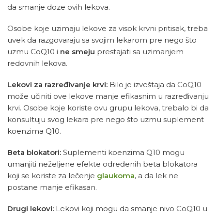
da smanje doze ovih lekova.
Osobe koje uzimaju lekove za visok krvni pritisak, treba
uvek da razgovaraju sa svojim lekarom pre nego što
uzmu CoQ10 i
ne smeju
prestajati sa uzimanjem
redovnih lekova.
Lekovi za razređivanje krvi:
Bilo je izveštaja da CoQ10
može učiniti ove lekove manje efikasnim u razređivanju
krvi. Osobe koje koriste ovu grupu lekova, trebalo bi da
konsultuju svog lekara pre nego što uzmu suplement
koenzima Q10.
Beta blokatori:
Suplementi koenzima Q10 mogu
umanjiti neželjene efekte određenih beta blokatora
koji se koriste za lečenje
glaukoma
, a da lek ne
postane manje efikasan.
Drugi lekovi:
Lekovi koji mogu da smanje nivo CoQ10 u