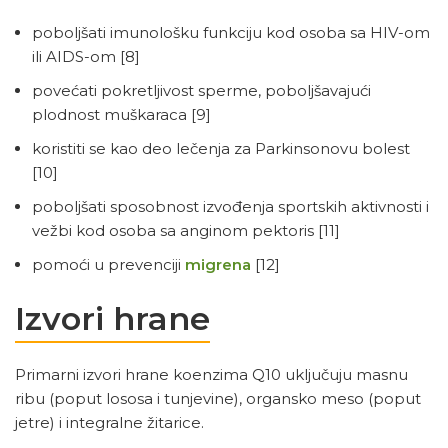
poboljšati imunološku funkciju kod osoba sa HIV-om
ili AIDS-om
[8]
povećati pokretljivost sperme, poboljšavajući
plodnost muškaraca
[9]
koristiti se kao deo lečenja za Parkinsonovu bolest
[10]
poboljšati sposobnost izvođenja sportskih aktivnosti i
vežbi kod osoba sa anginom pektoris
[11]
pomoći u prevenciji
migrena
[12]
Izvori hrane
Primarni izvori hrane koenzima Q10 uključuju masnu
ribu (poput lososa i tunjevine), organsko meso (poput
jetre) i integralne žitarice.