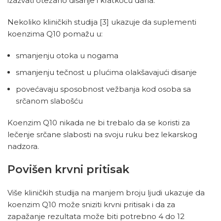
izazvati otežano disanje i kratkoću daha.
Nekoliko kliničkih studija
[3]
ukazuje da suplementi
koenzima Q10 pomažu u:
smanjenju otoka u nogama
smanjenju tečnost u plućima olakšavajući disanje
povećavaju sposobnost vežbanja kod osoba sa
srčanom slabošću
Koenzim Q10 nikada ne bi trebalo da se koristi za
lečenje srčane slabosti na svoju ruku bez lekarskog
nadzora.
Povišen krvni pritisak
Više kliničkih studija na manjem broju ljudi ukazuje da
koenzim Q10 može sniziti krvni pritisak i da za
zapažanje rezultata može biti potrebno 4 do 12