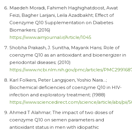
Maedeh Moradi, Fahimeh Haghighatdoost, Awat
Feizi, Bagher Larijani, Leila Azadbakht; Effect of
Coenzyme Q10 Supplementation on Diabetes
Biomarkers; (2016)
https://www.aimjournal.ir/Article/1045
Shobha Prakash, J. Sunitha, Mayank Hans; Role of
coenzyme Q10 as an antioxidant and bioenergizer in
periodontal diseases; (2010)
https://www.ncbi.nlm.nih.gov/pmc/articles/PMC2991687
Karl Folkers, Peter Langsjoen, Yoshio Nara…;
Biochemical deficiencies of coenzyme Q10 in HIV-
infection and exploratory treatment; (1988)
https://www.sciencedirect.com/science/article/abs/pii
Ahmed T Alahmar; The impact of two doses of
coenzyme Q10 on semen parameters and
antioxidant status in men with idiopathic