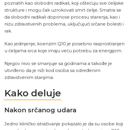
poznatih kao slobodni radikali, koji oštećuju sve ćelijske
strukture i mogu čak uzrokovati smrt ćelije. Smatra se
da slobodni radikali doprinose procesu starenja, kao i
nizu zdravstvenih problema, uključujući srčane bolesti i
rak.
Kao jedinjenje, koenzim Q10 je posebno rasprostranjen
u ćelijama srca koje imaju veću potrebu za energijom.
Njegov nivo se smanjuje sa godinama a takođe je
utvrđeno da je niži kod osoba sa određenim
zdravstvenim stanjima.
Kako deluje
Nakon
srčanog udara
Jedno kliničko istraživanje pokazalo je da su osobe koji