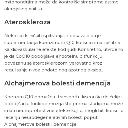
mitohondrijima može da kontroliše simptome astme i
alergijskog rinitisa.
Ateroskleroza
Nekoliko kliničkih ispitivanja je pokazalo da je
suplementacija koenzimom Q10 korisna i ima zaštitne
kardiovaskularne efekte kod ljudi. Konkretno, utvrđeno
je da CoQ10 poboljšava endotelnu disfunkciju
povezanu sa aterosklerozom, verovatno kroz
regulisanje nivoa endotelnog azotnog oksida..
Alchajmerova bolest
i
demencija
Koenzim Q10 pomaže u transportu kiseonika do ćelija i
poboljšanju funkcije mozga što prema studijama može
imati neuroprotektivne efekte koji bi mogli biti korisni u
lečenju neurodegenerativnih bolesti poput
Alchajmerove bolesti i demencije.