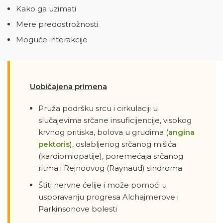
Kako ga uzimati
Mere predostrožnosti
Moguće interakcije
Uobičajena primena
Pruža podršku srcu i cirkulaciji u
slučajevima srčane insuficijencije, visokog
krvnog pritiska, bolova u grudima (
angina
pektoris
), oslabljenog srčanog mišića
(kardiomiopatije), poremećaja srčanog
ritma i Rejnoovog (Raynaud) sindroma
Štiti nervne ćelije i može pomoći u
usporavanju progresa Alchajmerove i
Parkinsonove bolesti