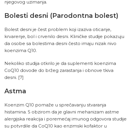
njegovog uzimanja.
Bolesti desni (Parodontna bolest)
Bolest desni je čest problem koji izaziva oticanje,
krvarenje, bol i crvenilo desni. Kliničke studije pokazuju
da osobe sa bolestima desni često imaju nizak nivo
koenzima Q10.
Nekoliko studija otkrilo je da suplementi koenzima
CoQ10 dovode do bržeg zarastanja i obnove tkiva
desni.
[7]
Astma
Koenzim Q10 pomaže u sprečavanju stvaranja
histamina. S obzirom da je glavni mehanizam astme
alergijska reakcija i poremećaj imunog odgovora studije
su potvrdile da CoQ10 kao enzimski kofaktor u