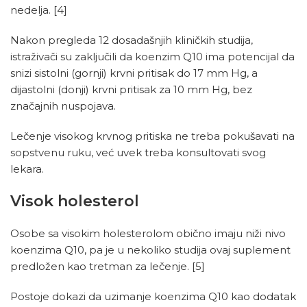
nedelja.
[4]
Nakon pregleda 12 dosadašnjih kliničkih studija,
istraživači su zaključili da koenzim Q10 ima potencijal da
snizi sistolni (gornji) krvni pritisak do 17 mm Hg, a
dijastolni (donji) krvni pritisak za 10 mm Hg, bez
značajnih nuspojava.
Lečenje visokog krvnog pritiska ne treba pokušavati na
sopstvenu ruku, već uvek treba konsultovati svog
lekara.
Visok holesterol
Osobe sa visokim holesterolom obično imaju niži nivo
koenzima Q10, pa je u nekoliko studija ovaj suplement
predložen kao tretman za lečenje.
[5]
Postoje dokazi da uzimanje koenzima Q10 kao dodatak