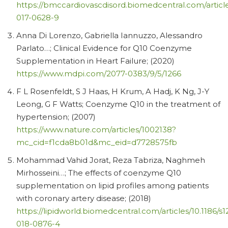
https://bmccardiovascdisord.biomedcentral.com/article
017-0628-9
Anna Di Lorenzo, Gabriella Iannuzzo, Alessandro
Parlato…; Clinical Evidence for Q10 Coenzyme
Supplementation in Heart Failure; (2020)
https://www.mdpi.com/2077-0383/9/5/1266
F L Rosenfeldt, S J Haas, H Krum, A Hadj, K Ng, J-Y
Leong, G F Watts; Coenzyme Q10 in the treatment of
hypertension; (2007)
https://www.nature.com/articles/1002138?
mc_cid=f1cda8b01d&mc_eid=d7728575fb
Mohammad Vahid Jorat, Reza Tabriza, Naghmeh
Mirhosseini…; The effects of coenzyme Q10
supplementation on lipid profiles among patients
with coronary artery disease; (2018)
https://lipidworld.biomedcentral.com/articles/10.1186/s
018-0876-4