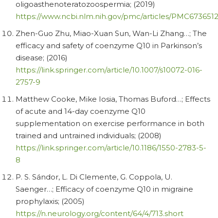
oligoasthenoteratozoospermia; (2019)
https://www.ncbi.nlm.nih.gov/pmc/articles/PMC6736512
Zhen-Guo Zhu, Miao-Xuan Sun, Wan-Li Zhang…; The
efficacy and safety of coenzyme Q10 in Parkinson’s
disease; (2016)
https://link.springer.com/article/10.1007/s10072-016-
2757-9
Matthew Cooke, Mike Iosia, Thomas Buford…; Effects
of acute and 14-day coenzyme Q10
supplementation on exercise performance in both
trained and untrained individuals; (2008)
https://link.springer.com/article/10.1186/1550-2783-5-
8
P. S. Sándor, L. Di Clemente, G. Coppola, U.
Saenger…; Efficacy of coenzyme Q10 in migraine
prophylaxis; (2005)
https://n.neurology.org/content/64/4/713.short