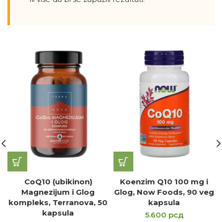
CoQ10 (ubikinon)
Koenzim Q10 100 mg i
Magnezijum i Glog
Glog, Now Foods, 90 veg
kompleks, Terranova, 50
kapsula
kapsula
5.600
рсд