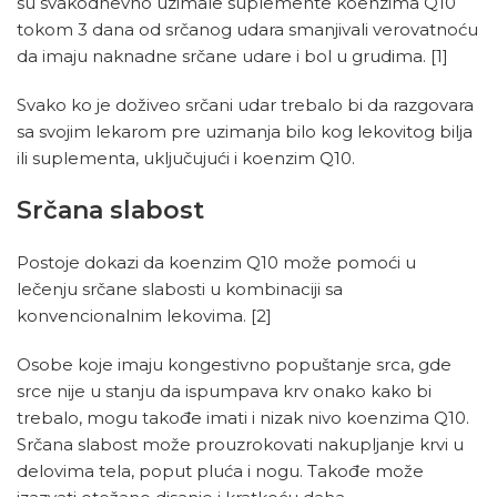
su svakodnevno uzimale suplemente koenzima Q10
tokom 3 dana od srčanog udara smanjivali verovatnoću
da imaju naknadne srčane udare i bol u grudima.
[1]
Svako ko je doživeo srčani udar trebalo bi da razgovara
sa svojim lekarom pre uzimanja bilo kog lekovitog bilja
ili suplementa, uključujući i koenzim Q10.
Srčana slabost
Postoje dokazi da koenzim Q10 može pomoći u
lečenju srčane slabosti u kombinaciji sa
konvencionalnim lekovima.
[2]
Osobe koje imaju kongestivno popuštanje srca, gde
srce nije u stanju da ispumpava krv onako kako bi
trebalo, mogu takođe imati i nizak nivo koenzima Q10.
Srčana slabost može prouzrokovati nakupljanje krvi u
delovima tela, poput pluća i nogu. Takođe može