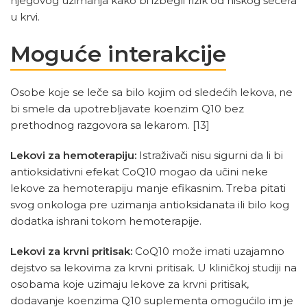
njegovog uzimanja kako bi izbegli rizik od niskog šećera
u krvi.
Moguće interakcije
Osobe koje se leče sa bilo kojim od sledećih lekova, ne
bi smele da upotrebljavate koenzim Q10 bez
prethodnog razgovora sa lekarom.
[13]
Lekovi za hemoterapiju:
Istraživači nisu sigurni da li bi
antioksidativni efekat CoQ10 mogao da učini neke
lekove za hemoterapiju manje efikasnim. Treba pitati
svog onkologa pre uzimanja antioksidanata ili bilo kog
dodatka ishrani tokom hemoterapije.
Lekovi za krvni pritisak:
CoQ10 može imati uzajamno
dejstvo sa lekovima za krvni pritisak. U kliničkoj studiji na
osobama koje uzimaju lekove za krvni pritisak,
dodavanje koenzima Q10 suplementa omogućilo im je