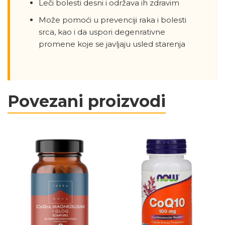
Leči bolesti desni i održava ih zdravim
Može pomoći u prevenciji raka i bolesti
srca, kao i da uspori degenrativne
promene koje se javljaju usled starenja
Povezani proizvodi