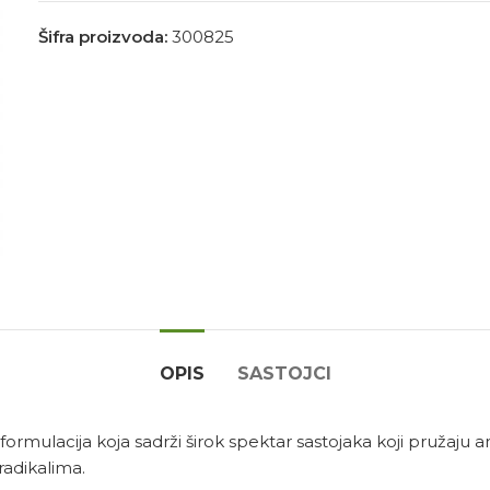
Šifra proizvoda:
300825
OPIS
SASTOJCI
rmulacija koja sadrži širok spektar sastojaka koji pružaju an
radikalima.