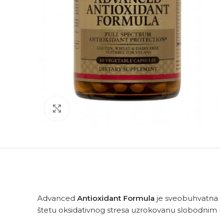
Click to enlarge
Advanced
Antioxidant Formula
je sveobuhvatna fo
štetu oksidativnog stresa uzrokovanu slobodnim 