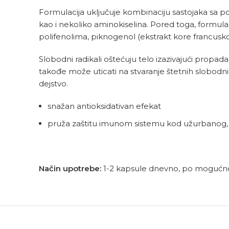
Formulacija uključuje kombinaciju sastojaka sa po
kao i nekoliko aminokiselina. Pored toga, formula
polifenolima, piknogenol (ekstrakt kore francuskog
Slobodni radikali oštećuju telo izazivajući propa
takođe može uticati na stvaranje štetnih slobodnih 
dejstvo.
snažan antioksidativan efekat
pruža zaštitu imunom sistemu kod užurbanog, s
Način upotrebe:
1-2 kapsule dnevno, po mogućno