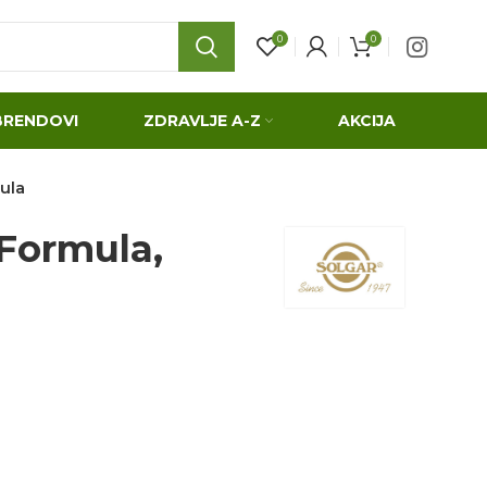
0
0
BRENDOVI
ZDRAVLJE A-Z
AKCIJA
ula
Formula,