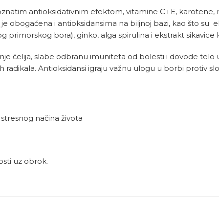
znatim antioksidativnim efektom, vitamine C i E, karotene, 
 je obogaćena i antioksidansima na biljnoj bazi, kao što su 
 primorskog bora), ginko, alga spirulina i ekstrakt sikavice 
danje ćelija, slabe odbranu imuniteta od bolesti i dovode tel
radikala. Antioksidansi igraju važnu ulogu u borbi protiv slo
tresnog načina života
sti uz obrok.