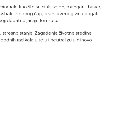
minerale kao što su cink, selen, mangan i bakar,
ekstrakt zelenog čaja, prah crvenog vina bogati
koji dodatno jačaju formulu.
o u stresno stanje. Zagađenje životne sredine
bodnih radikala u telu i neutralizuju njihovo