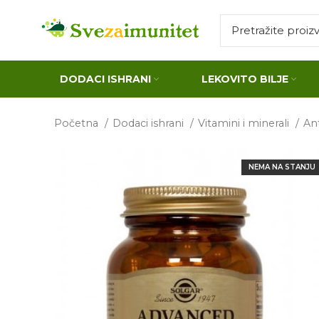
DODACI ISHRANI
LEKOVITO BILJE
Početna
Dodaci ishrani
Vitamini i minerali
An
NEMA NA STANJU