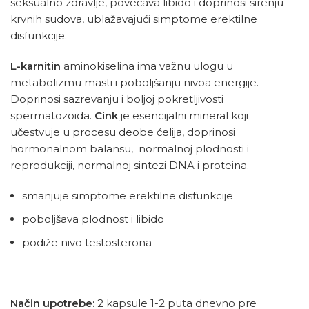
seksualno zdravlje, povećava libido i doprinosi širenju
krvnih sudova, ublažavajući simptome erektilne
disfunkcije.
L-karnitin
aminokiselina ima važnu ulogu u
metabolizmu masti i poboljšanju nivoa energije.
Doprinosi sazrevanju i boljoj pokretljivosti
spermatozoida.
Cink
je esencijalni mineral koji
učestvuje u procesu deobe ćelija, doprinosi
hormonalnom balansu, normalnoj plodnosti i
reprodukciji, normalnoj sintezi DNA i proteina.
smanjuje simptome erektilne disfunkcije
poboljšava plodnost i libido
podiže nivo testosterona
Način upotrebe:
2 kapsule 1-2 puta dnevno pre