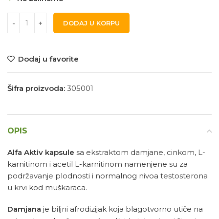
DODAJ U KORPU
Dodaj u favorite
Šifra proizvoda:
305001
OPIS
Alfa Aktiv kapsule
sa ekstraktom damjane, cinkom, L-
karnitinom i acetil L-karnitinom namenjene su za
podržavanje plodnosti i normalnog nivoa testosterona
u krvi kod muškaraca.
Damjana
je biljni afrodizijak koja blagotvorno utiče na