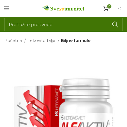
0
Početna
Lekovito bilje
Biljne formule