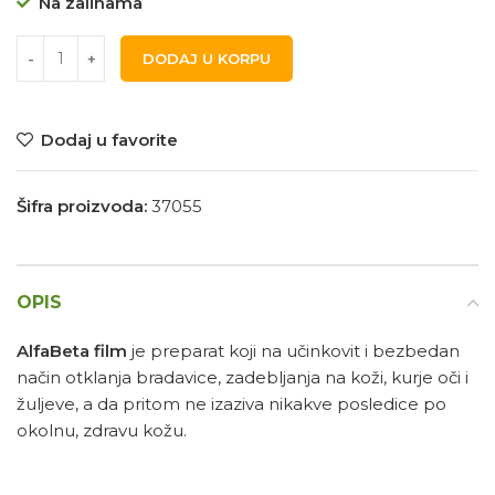
Na zalihama
DODAJ U KORPU
Dodaj u favorite
Šifra proizvoda:
37055
OPIS
AlfaBeta film
je preparat koji na učinkovit i bezbedan
način otklanja bradavice, zadebljanja na koži, kurje oči i
žuljeve, a da pritom ne izaziva nikakve posledice po
okolnu, zdravu kožu.