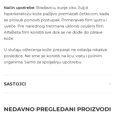
Način upotrebe:
Bradavicu, kurije oko, žulj ili
hiperkeratozu kože pažljivo premazati četkicom, kada
se prosuši ponoviti postupak. Primenjivati film ujutru i
uveče. Pre narednog tretmana ukloniti osušeni film.
AlfaBeta film koristiti sve dok se ne dođe do zdrave
kože.
U slučaju oštećenja kože preparat ne ostavlja nikakve
posledice. Ne sme se koristiti na licu, vratu i polnim
organima. Samo za spoljašnju upotrebu.
SASTOJCI
NEDAVNO PREGLEDANI PROIZVODI