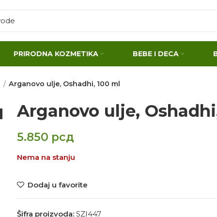
PRIRODNA KOZMETIKA
BEBE I DECA
e
Arganovo ulje, Oshadhi, 100 ml
Arganovo ulje, Oshadhi
5.850
рсд
Nema na stanju
Dodaj u favorite
Šifra proizvoda:
SZI447