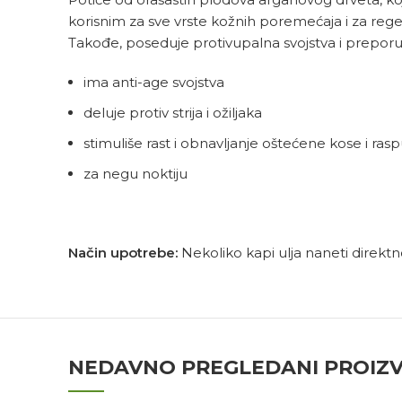
korisnim za sve vrste kožnih poremećaja i za rege
Takođe, poseduje protivupalna svojstva i preporu
ima anti-age svojstva
deluje protiv strija i ožiljaka
stimuliše rast i obnavljanje oštećene kose i rasp
za negu noktiju
Način upotrebe:
Nekoliko kapi ulja naneti direktno
NEDAVNO PREGLEDANI PROIZ