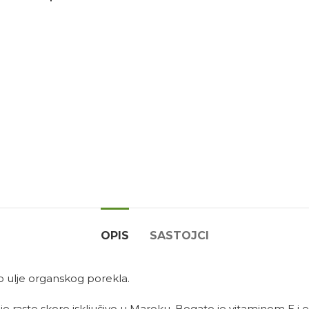
OPIS
SASTOJCI
 ulje organskog porekla.
je raste skoro isključivo u Maroku. Bogato je vitaminom E i