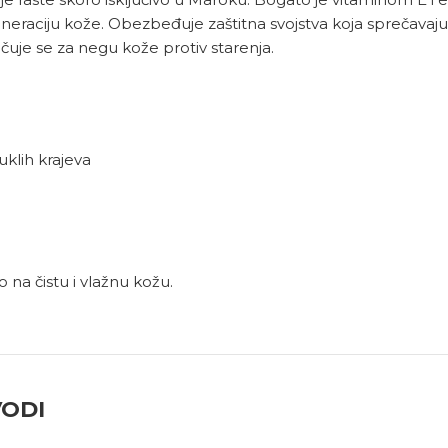
neraciju kože. Obezbeđuje zaštitna svojstva koja sprečavaju 
čuje se za negu kože protiv starenja.
uklih krajeva
 na čistu i vlažnu kožu.
VODI