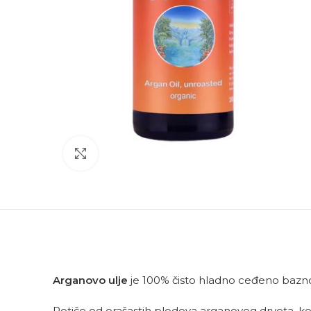
Click to enlarge
Arganovo ulje
je 100% čisto hladno ceđeno bazno
Potiče od orašastih plodova arganovog drveta, ko