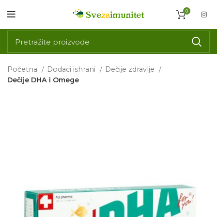
0
Početna
Dodaci ishrani
Dečije zdravlje
Dečije DHA i Omege