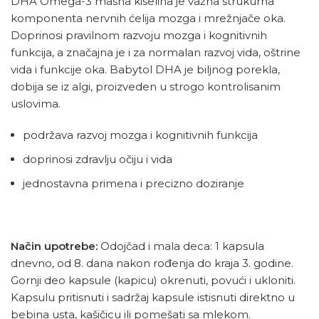
DHA Omega-3 masna kiselina je važna strukurna
komponenta nervnih ćelija mozga i mrežnjače oka.
Doprinosi pravilnom razvoju mozga i kognitivnih
funkcija, a značajna je i za normalan razvoj vida, oštrine
vida i funkcije oka. Babytol DHA je biljnog porekla,
dobija se iz algi, proizveden u strogo kontrolisanim
uslovima.
podržava razvoj mozga i kognitivnih funkcija
doprinosi zdravlju očiju i vida
jednostavna primena i precizno doziranje
Način upotrebe:
Odojčad i mala deca: 1 kapsula
dnevno, od 8. dana nakon rođenja do kraja 3. godine.
Gornji deo kapsule (kapicu) okrenuti, povući i ukloniti.
Kapsulu pritisnuti i sadržaj kapsule istisnuti direktno u
bebina usta, kašičicu ili pomešati sa mlekom.