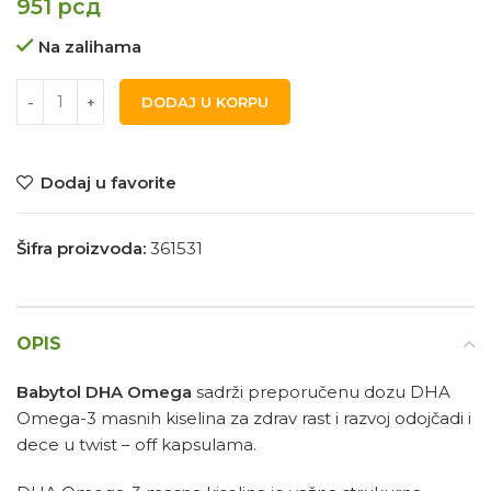
951
рсд
Na zalihama
DODAJ U KORPU
Dodaj u favorite
Šifra proizvoda:
361531
OPIS
Babytol DHA Omega
sadrži preporučenu dozu DHA
Omega-3 masnih kiselina za zdrav rast i razvoj odojčadi i
dece u twist – off kapsulama.