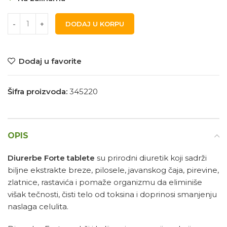
DODAJ U KORPU
Dodaj u favorite
Šifra proizvoda:
345220
OPIS
Diurerbe Forte tablete
su prirodni diuretik koji sadrži
biljne ekstrakte breze, pilosele, javanskog čaja, pirevine,
zlatnice, rastavića i pomaže organizmu da eliminiše
višak tečnosti, čisti telo od toksina i doprinosi smanjenju
naslaga celulita.