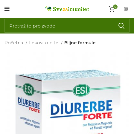
0
Početna
Lekovito bilje
Biljne formule