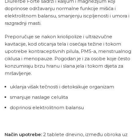
Diurerbe Forte sadrži i kalijum i magnezijum koji
doprinose održavanju normalne funkcije mišića i
elektrolitnom balansu, smanjenju iscpljenosti i umora i
razgradnji masti.
Preporučuje se nakon kriolipolize i ultrazvučne
kavitacije, kod oticanja tela i osećaja težine i tokom
upotrebe kontraceptivnih pilula, PMS-a, menstrualnog
ciklusa i menopauze. Pogodan je i za osobe koje često
konzumiraju brzu hranu i slana jela i tokom dijeta za
mršavljenje.
uklanja višak tečnosti i detoksikuje organizam
smanjuje naslage celulita
doprinosi elektrolitnom balansu
Način upotrebe:
2 tablete dnevno, između obroka uz