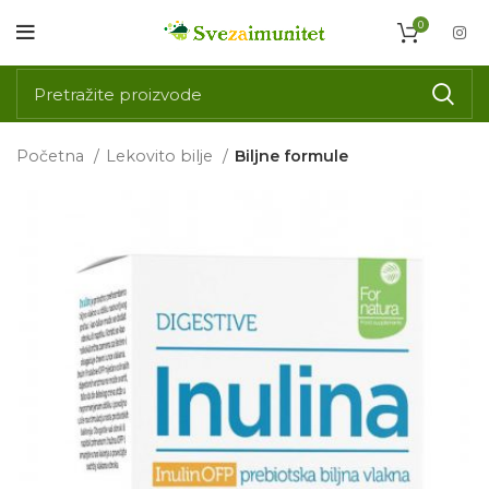
0
Početna
Lekovito bilje
Biljne formule