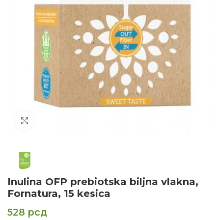
Click to enlarge
Inulina OFP prebiotska biljna vlakna,
Fornatura, 15 kesica
528
рсд