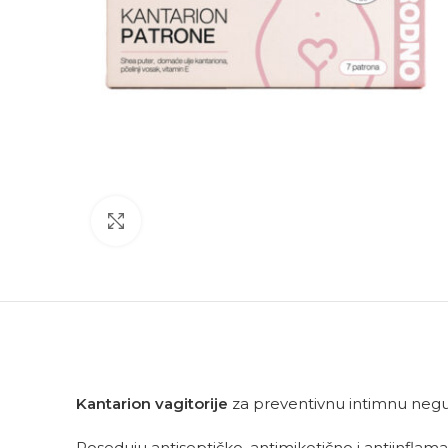
Click to enlarge
Kantarion vagitorije
za preventivnu intimnu negu 
Poseduju antiseptičko, antimikotično i antiinflamat