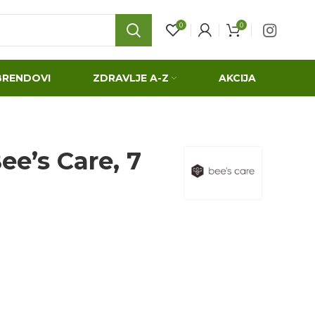
0
0
BRENDOVI
ZDRAVLJE A-Z
AKCIJA
ee’s Care, 7