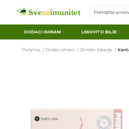
DODACI ISHRANI
LEKOVITO BILJE
Početna
Dodaci ishrani
Žensko zdravlje
Kanta