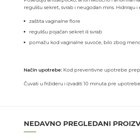
regulišu sekret, svrab i neugodan miris. Hidriraju
zaštita vaginalne flore
regulišu pojačan sekret ili svrab
pomažu kod vaginalne suvoće, bilo zbog menop
Način upotrebe:
Kod preventivne upotrebe prepo
Čuvati u frižideru i izvaditi 10 minuta pre upotrebe
NEDAVNO PREGLEDANI PROIZ