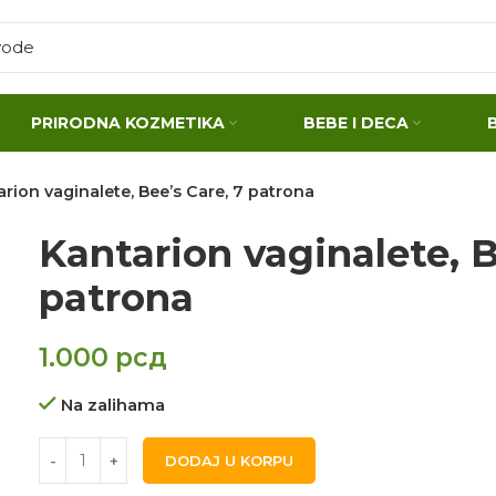
PRIRODNA KOZMETIKA
BEBE I DECA
rion vaginalete, Bee’s Care, 7 patrona
Kantarion vaginalete, B
patrona
1.000
рсд
Na zalihama
DODAJ U KORPU