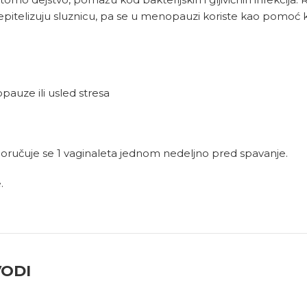
 i epitelizuju sluznicu, pa se u menopauzi koriste kao pomoć 
auze ili usled stresa
ručuje se 1 vaginaleta jednom nedeljno pred spavanje.
.
VODI