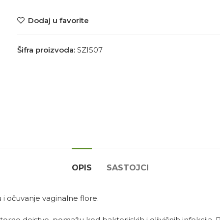
Dodaj u favorite
Šifra proizvoda:
SZI507
OPIS
SASTOJCI
i očuvanje vaginalne flore.
orno dejstvo, pomažu kod bakterijskih i gljivičnih infekcija. 