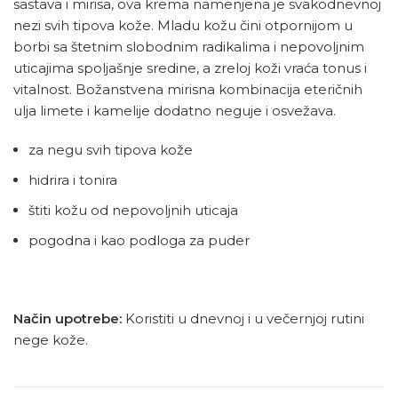
sastava i mirisa, ova krema namenjena je svakodnevnoj
nezi svih tipova kože. Mladu kožu čini otpornijom u
borbi sa štetnim slobodnim radikalima i nepovoljnim
uticajima spoljašnje sredine, a zreloj koži vraća tonus i
vitalnost. Božanstvena mirisna kombinacija eteričnih
ulja limete i kamelije dodatno neguje i osvežava.
za negu svih tipova kože
hidrira i tonira
štiti kožu od nepovoljnih uticaja
pogodna i kao podloga za puder
Način upotrebe:
Koristiti u dnevnoj i u večernjoj rutini
nege kože.