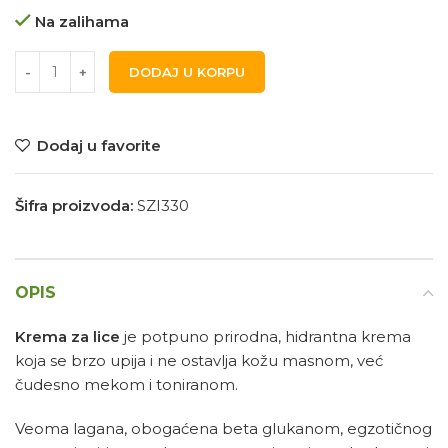
Na zalihama
DODAJ U KORPU
Dodaj u favorite
Šifra proizvoda:
SZI330
OPIS
Krema za lice
je potpuno prirodna, hidrantna krema
koja se brzo upija i ne ostavlja kožu masnom, već
čudesno mekom i toniranom.
Veoma lagana, obogaćena beta glukanom, egzotičnog