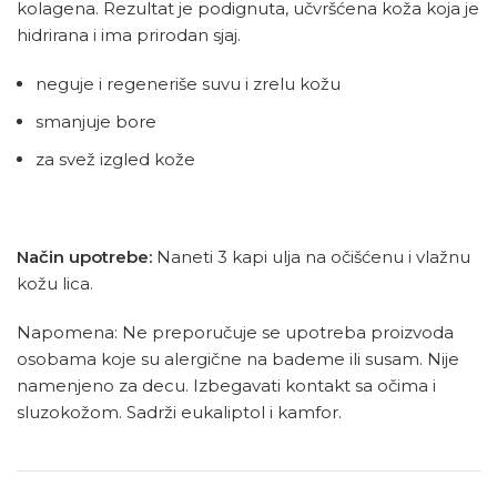
kolagena. Rezultat je podignuta, učvršćena koža koja je
hidrirana i ima prirodan sjaj.
neguje i regeneriše suvu i zrelu kožu
smanjuje bore
za svež izgled kože
Način upotrebe:
Naneti 3 kapi ulja na očišćenu i vlažnu
kožu lica.
Napomena: Ne preporučuje se upotreba proizvoda
osobama koje su alergične na bademe ili susam. Nije
namenjeno za decu. Izbegavati kontakt sa očima i
sluzokožom. Sadrži eukaliptol i kamfor.