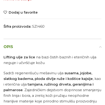
Dodaj u favorite
Šifra proizvoda:
SZI460
OPIS
Lifting ulje za lice
na bazi čistih baznih i eteričnih ulja
neguje i učvršćuje kožu.
Sadrži regenerišuću mešavinu ulja
susama, jojobe,
slatkog badema, ploda divlje ruže i koštice kajsije
, kao
i eterična ulja
tamjana, ružinog drveta, geranijima i
palmarose
. Zajedničkim dejstvom doprinose smanjenju
finih linija i bora, a zreloj koži pružaju neophodne
hranljive materije koje prirodno stimulišu proizvodnju