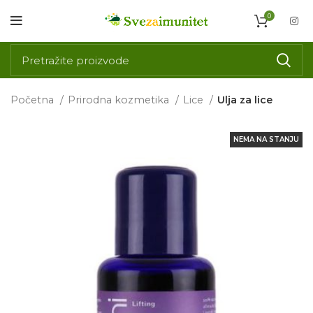
0
Početna
Prirodna kozmetika
Lice
Ulja za lice
NEMA NA STANJU