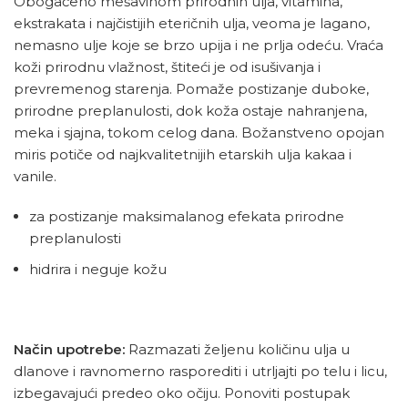
Obogaćeno mešavinom prirodnih ulja, vitamina,
ekstrakata i najčistijih eteričnih ulja, veoma je lagano,
nemasno ulje koje se brzo upija i ne prlja odeću. Vraća
koži prirodnu vlažnost, štiteći je od isušivanja i
prevremenog starenja. Pomaže postizanje duboke,
prirodne preplanulosti, dok koža ostaje nahranjena,
meka i sjajna, tokom celog dana. Božanstveno opojan
miris potiče od najkvalitetnijih etarskih ulja kakaa i
vanile.
za postizanje maksimalanog efekata prirodne
preplanulosti
hidrira i neguje kožu
Način upotrebe:
Razmazati željenu količinu ulja u
dlanove i ravnomerno rasporediti i utrljajti po telu i licu,
izbegavajući predeo oko očiju. Ponoviti postupak