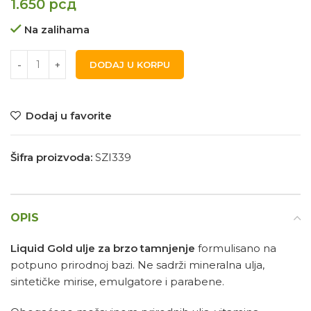
1.650
рсд
Na zalihama
DODAJ U KORPU
Dodaj u favorite
Šifra proizvoda:
SZI339
OPIS
Liquid Gold ulje za brzo tamnjenje
formulisano na
potpuno prirodnoj bazi. Ne sadrži mineralna ulja,
sintetičke mirise, emulgatore i parabene.