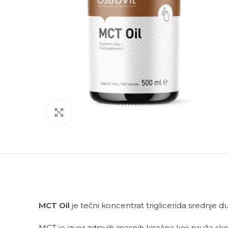
Click to enlarge
MCT Oil
je tečni koncentrat triglicerida srednje 
MCT je izvor zdravih masnih kiselina koji pruža sk