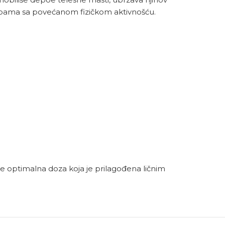
bama sa povećanom fizičkom aktivnošću.
e optimalna doza koja je prilagođena ličnim