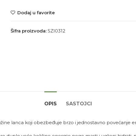
Dodaj u favorite
Šifra proizvoda:
SZI0312
OPIS
SASTOJCI
dužine lanca koji obezbeđuje brzo i jednostavno povećanje en
oro duplo veće količine energije nego masti i ugljeni hidrati