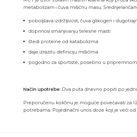
metabolizam i čuva mišićnu masu. Srednjelančane
poboljšava izdržljivost, čuva glikogen i dugotrajn
doprinosi smanjivanju telesne masti
štedi proteine od katabolizma
daje izrazitu definiciju mišićima
pogodno za sportiste, posebno u pripremnom
Način upotrebe:
Dva puta dnevno popiti po jednu
Preporučenu količinu je moguće povećavati za 12 
potrebama. Pojedinačni unos doze koji je veći od