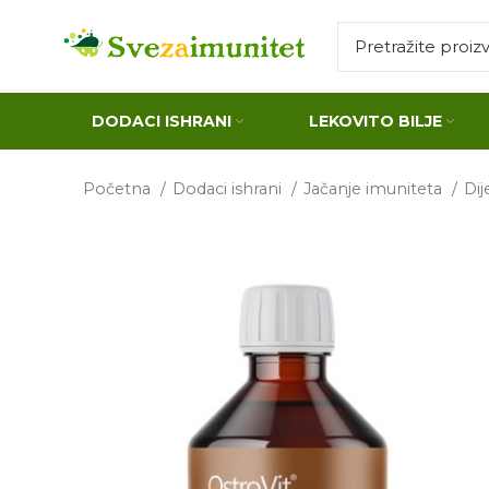
DODACI ISHRANI
LEKOVITO BILJE
Početna
Dodaci ishrani
Jačanje imuniteta
Dij