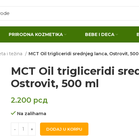
PRIRODNA KOZMETIKA
BEBE I DECA
eta i težina
MCT Oil trigliceridi srednjeg lanca, Ostrovit, 500
MCT Oil trigliceridi sre
Ostrovit, 500 ml
2.200
рсд
Na zalihama
DODAJ U KORPU