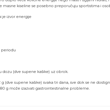
 masne kiseline se posebno preporučuju sportistima i oso
i je izvor energije
 periodu
 dozu (dve supene kašike) uz obrok.
g (dve supene kašike) svaka tri dana, sve dok se ne dostign
 80 g može izazvati gastrointestinalne probleme.