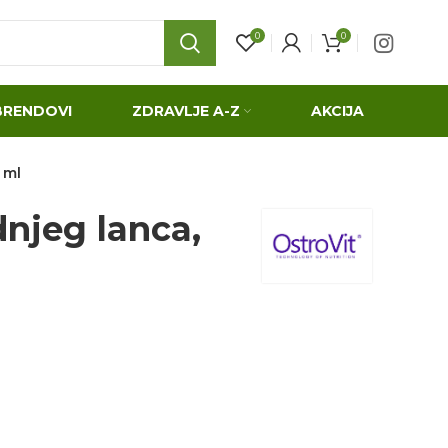
0
0
BRENDOVI
ZDRAVLJE A-Z
AKCIJA
 ml
dnjeg lanca,