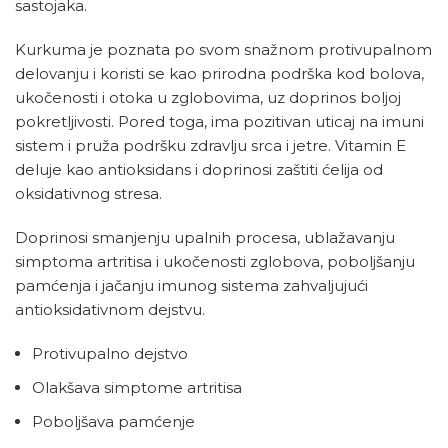
sastojaka.
Kurkuma je poznata po svom snažnom protivupalnom
delovanju i koristi se kao prirodna podrška kod bolova,
ukočenosti i otoka u zglobovima, uz doprinos boljoj
pokretljivosti. Pored toga, ima pozitivan uticaj na imuni
sistem i pruža podršku zdravlju srca i jetre. Vitamin E
deluje kao antioksidans i doprinosi zaštiti ćelija od
oksidativnog stresa.
Doprinosi smanjenju upalnih procesa, ublažavanju
simptoma artritisa i ukočenosti zglobova, poboljšanju
pamćenja i jačanju imunog sistema zahvaljujući
antioksidativnom dejstvu.
Protivupalno dejstvo
Olakšava simptome artritisa
Poboljšava pamćenje