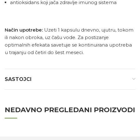
antioksidans koji jača zdravlje imunog sistema
Način upotrebe:
Uzeti 1 kapsulu dnevno, ujutru, tokom
ili nakon obroka, uz čašu vode. Za postizanje
optimalnih efekata savetuje se kontinuirana upotreba
u trajanju od četiri do šest meseci.
SASTOJCI
NEDAVNO PREGLEDANI PROIZVODI