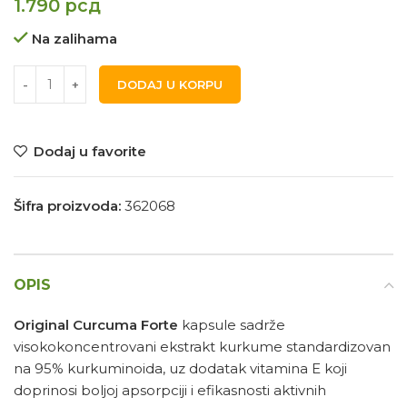
1.790
рсд
Na zalihama
DODAJ U KORPU
Dodaj u favorite
Šifra proizvoda:
362068
OPIS
Original Curcuma Forte
kapsule sadrže
visokokoncentrovani ekstrakt kurkume standardizovan
na 95% kurkuminoida, uz dodatak vitamina E koji
doprinosi boljoj apsorpciji i efikasnosti aktivnih