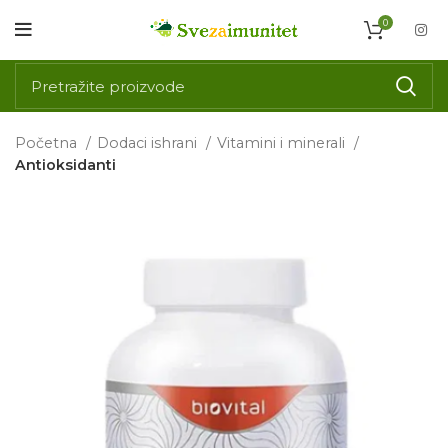
0
Početna
Dodaci ishrani
Vitamini i minerali
Antioksidanti