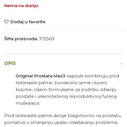
Nema na stanju
Dodaj u favorite
Šifra proizvoda:
372569
OPIS
Original Prostata Max3
kapsule kombinuju plod
testeraste palme, bundevino seme i koren
koprive, ciljano formulisane za podršku zdravlju
prostate i uravnoteženoj reproduktivnoj funkciji
muškaraca.
Plod testeraste palme deluje blagotvorno na prostatu,
pomažući u smanjenju upale i olakšavanju problema