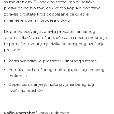
sa mokrenjem. Bundevino seme ima diuretička i
protivupalna svojstva, dok koren koprive podržava
zdravlje prostate kroz poboljšanje cirkulacije i
smanjenje upalnih procesa u tkivu.
Doprinosi očuvanju zdravlja prostate i urinarnog
sistema, olakšava otežano, učestalo i noćno mokrenje,
te pomaže u smanjenju rizika od benignog uvećanja
prostate.
Podržava zdravlje prostate i urinarnog sistema
Pomaže kod otežanog mokrenja, čestog i noćnog
mokrenja
Doprinosi smanjenju rizika javljanja benignog
uvećanja prostate
Način upotrebe:
1 kapsula dnevno.