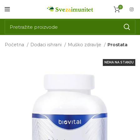
0
Početna
Dodaci ishrani
Muško zdravlje
Prostata
NEMA NA STANJU