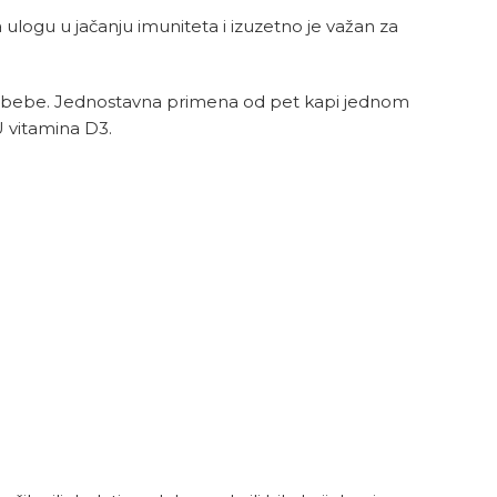
ulogu u jačanju imuniteta i izuzetno je važan za
ecu i bebe. Jednostavna primena od pet kapi jednom
 vitamina D3.