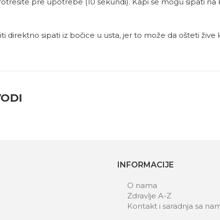
esite pre upotrebe (10 sekundi). Kapi se mogu sipati na kašik
i direktno sipati iz bočice u usta, jer to može da ošteti žive 
VODI
INFORMACIJE
O nama
Zdravlje A-Z
Kontakt i saradnja sa na