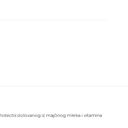
rotectis
izolovanog iz majčinog mleka i vitamina