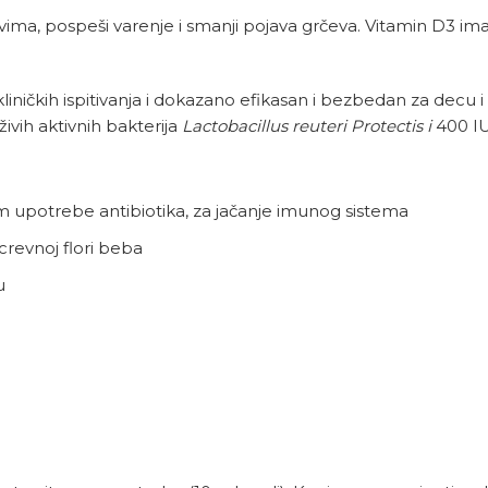
ma, pospeši varenje i smanji pojava grčeva. Vitamin D3 ima 
150 kliničkih ispitivanja i dokazano efikasan i bezbedan za d
vih aktivnih bakterija
Lactobacillus reuteri Protectis
i
400 IU
m upotrebe antibiotika, za jačanje imunog sistema
crevnoj flori beba
u