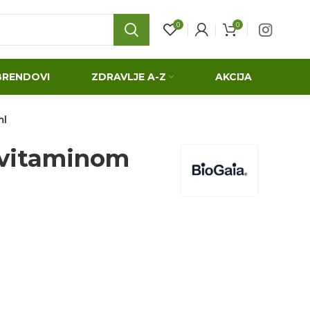
0
0
BRENDOVI
ZDRAVLJE A-Z
AKCIJA
ml
 vitaminom