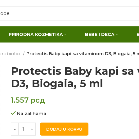
PRIRODNA KOZMETIKA
BEBE I DECA
 probiotici
Protectis Baby kapi sa vitaminom D3, Biogaia, 5 
Protectis Baby kapi sa
D3, Biogaia, 5 ml
1.557
рсд
Na zalihama
DODAJ U KORPU