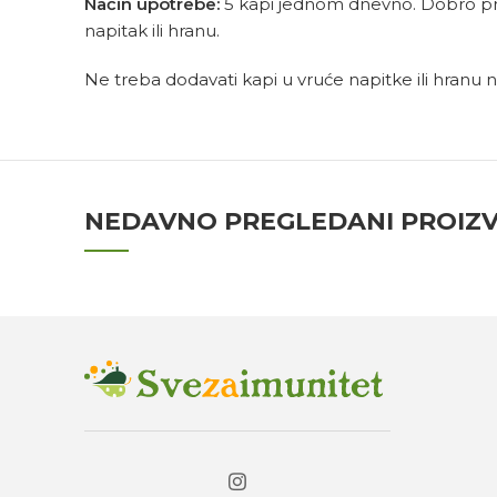
Način upotrebe:
5 kapi jednom dnevno. Dobro protr
napitak ili hranu.
Ne treba dodavati kapi u vruće napitke ili hranu nit
NEDAVNO PREGLEDANI PROIZ