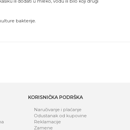
u ili dodati u mleko, vodu ili bilo koji drugi
kulture bakterije.
KORISNIČKA PODRŠKA
Naručivanje i plaćanje
Odustanak od kupovine
ma
Reklamacije
Zamene