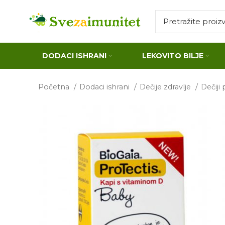
DODACI ISHRANI
LEKOVITO BILJE
Početna
Dodaci ishrani
Dečije zdravlje
Dečiji