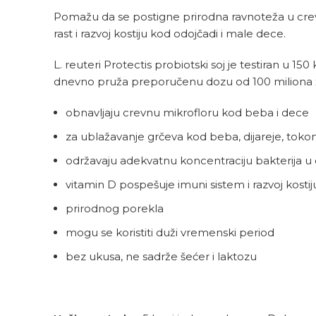
Pomažu da se postigne prirodna ravnoteža u crevi
rast i razvoj kostiju kod odojčadi i male dece.
L. reuteri Protectis probiotski soj je testiran u 
dnevno pruža preporučenu dozu od 100 miliona ži
obnavljaju crevnu mikrofloru kod beba i dece
za ublažavanje grčeva kod beba, dijareje, toko
održavaju adekvatnu koncentraciju bakterija u 
vitamin D pospešuje imuni sistem i razvoj kostij
prirodnog porekla
mogu se koristiti duži vremenski period
bez ukusa, ne sadrže šećer i laktozu