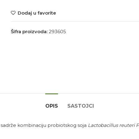
Dodaj u favorite
Šifra proizvoda:
293605
OPIS
SASTOJCI
sadrže kombinaciju probiotskog soja
Lactobacillus reuteri
P