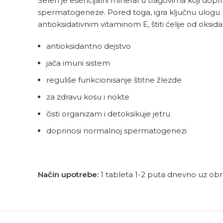
Selen je esencijalni mineral u tragovima koji dop
spermatogeneze. Pored toga, igra ključnu ulogu u
antioksidativnim vitaminom E, štiti ćelije od oksida
antioksidantno dejstvo
jača imuni sistem
reguliše funkcionisanje štitne žlezde
za zdravu kosu i nokte
čisti organizam i detoksikuje jetru
doprinosi normalnoj spermatogenezi
Način upotrebe:
1 tableta 1-2 puta dnevno uz obr