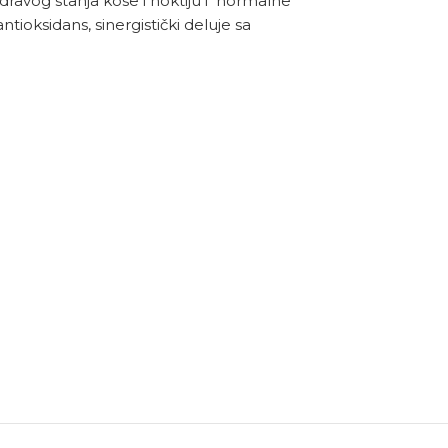
dravog stanja kose i noktiju i normalne
ioksidans, sinergistički deluje sa