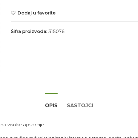
Dodaj u favorite
Šifra proizvoda:
315076
OPIS
SASTOJCI
na visoke apsorcije.