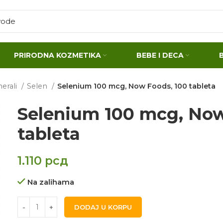
PRIRODNA KOZMETIKA
BEBE I DECA
nerali
Selen
Selenium 100 mcg, Now Foods, 100 tableta
Selenium 100 mcg, Now
tableta
1.110
рсд
Na zalihama
DODAJ U KORPU