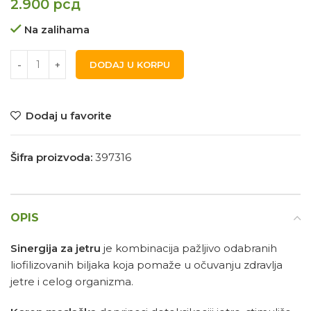
2.900
рсд
Na zalihama
DODAJ U KORPU
Dodaj u favorite
Šifra proizvoda:
397316
OPIS
Sinergija za jetru
je kombinacija pažljivo odabranih
liofilizovanih biljaka koja pomaže u očuvanju zdravlja
jetre i celog organizma.