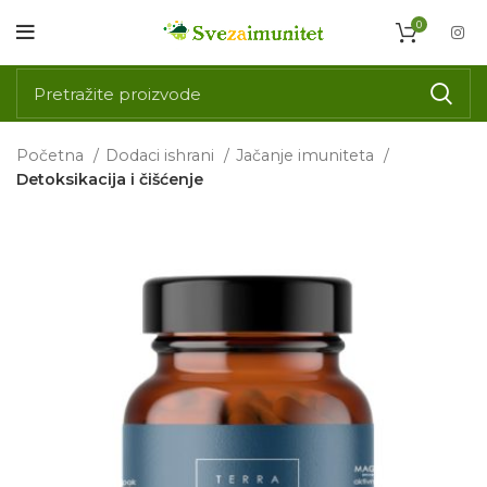
0
Početna
Dodaci ishrani
Jačanje imuniteta
Detoksikacija i čišćenje