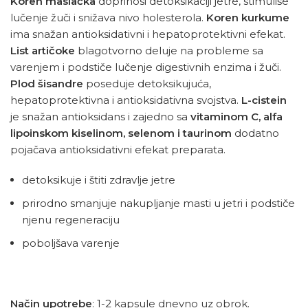
Koren maslačka
doprinosi detoksikaciji jetre, stimuliše
lučenje žuči i snižava nivo holesterola.
Koren kurkume
ima snažan antioksidativni i hepatoprotektivni efekat.
List artičoke
blagotvorno deluje na probleme sa
varenjem i podstiče lučenje digestivnih enzima i žuči.
Plod šisandre
poseduje detoksikujuća,
hepatoprotektivna i antioksidativna svojstva.
L-cistein
je snažan antioksidans i zajedno sa
vitaminom C, alfa
lipoinskom kiselinom, selenom i taurinom
dodatno
pojačava antioksidativni efekat preparata.
detoksikuje i štiti zdravlje jetre
prirodno smanjuje nakupljanje masti u jetri i podstiče
njenu regeneraciju
poboljšava varenje
Način upotrebe
: 1-2 kapsule dnevno uz obrok.