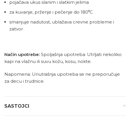
pojačava ukus slanim i slatkim jelima
za kuvanje, prženje i pečenje do 180⁰C
smanjuje nadutost, ublažava crevne probleme i
zatvor
Način upotrebe:
Spoljašnja upotreba: Utrljati nekoliko
kapi na vlažnu ili suvu kožu, kosu, nokte.
Napomena: Unutrašnja upotreba se ne preporučuje
za decu i trudnice.
SASTOJCI