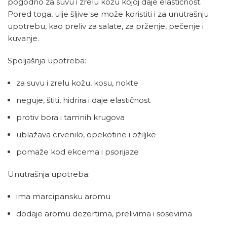
pogodno za suvu i zrelu kožu kojoj daje elastičnost.
Pored toga, ulje šljive se može koristiti i za unutrašnju
upotrebu, kao preliv za salate, za prženje, pečenje i
kuvanje.
Spoljašnja upotreba:
za suvu i zrelu kožu, kosu, nokte
neguje, štiti, hidrira i daje elastičnost
protiv bora i tamnih krugova
ublažava crvenilo, opekotine i ožiljke
pomaže kod ekcema i psorijaze
Unutrašnja upotreba:
ima marcipansku aromu
dodaje aromu dezertima, prelivima i sosevima