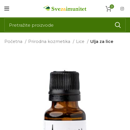
0
Početna
Prirodna kozmetika
Lice
Ulja za lice