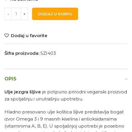
DODAJ U KORPU
Dodaj u favorite
Šifra proizvoda:
SZI403
OPIS
Ulje jezgra šljive
je potpuno prirodni veganski proizvod
za spoljašnju i unutrašnju upotrebu.
Hladno presovano ulje koštica šljive predstavlja bogat
izvor Omega 3 i 9 masnih kiselina i antioksidansima
(vitaminima A, B, E). U spoljašnjoj upotrebi je posebno