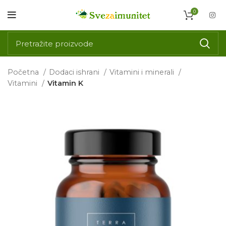
0
Početna
Dodaci ishrani
Vitamini i minerali
Vitamini
Vitamin K