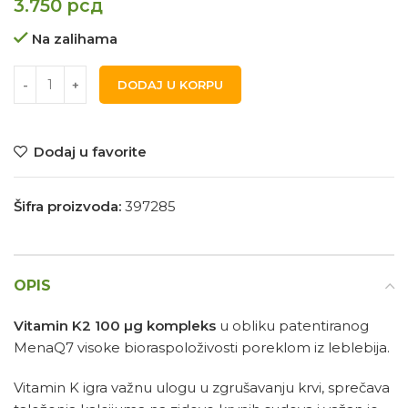
3.750
рсд
Na zalihama
DODAJ U KORPU
Dodaj u favorite
Šifra proizvoda:
397285
OPIS
Vitamin K2 100 µg kompleks
u obliku patentiranog
MenaQ7 visoke bioraspoloživosti poreklom iz leblebija.
Vitamin K igra važnu ulogu u zgrušavanju krvi, sprečava