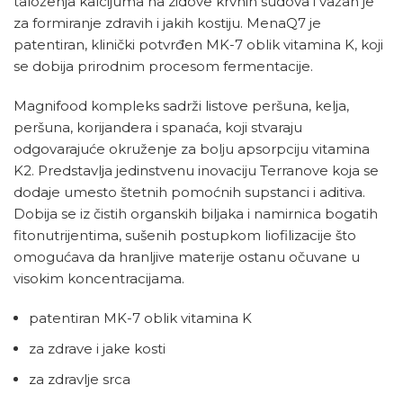
taloženja kalcijuma na zidove krvnih sudova i važan je
za formiranje zdravih i jakih kostiju. MenaQ7 je
patentiran, klinički potvrđen MK-7 oblik vitamina K, koji
se dobija prirodnim procesom fermentacije.
Magnifood kompleks sadrži listove peršuna, kelja,
peršuna, korijandera i spanaća, koji stvaraju
odgovarajuće okruženje za bolju apsorpciju vitamina
K2. Predstavlja jedinstvenu inovaciju Terranove koja se
dodaje umesto štetnih pomoćnih supstanci i aditiva.
Dobija se iz čistih organskih biljaka i namirnica bogatih
fitonutrijentima, sušenih postupkom liofilizacije što
omogućava da hranljive materije ostanu očuvane u
visokim koncentracijama.
patentiran MK-7 oblik vitamina K
za zdrave i jake kosti
za zdravlje srca