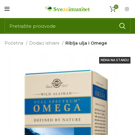
0
Početna
Dodaci ishrani
Riblja ulja i Omege
NEMA NA STANJU