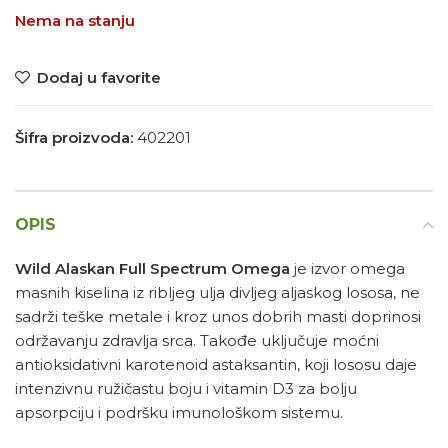
Nema na stanju
Dodaj u favorite
Šifra proizvoda:
402201
OPIS
Wild Alaskan Full Spectrum Omega
je izvor omega
masnih kiselina iz ribljeg ulja divljeg aljaskog lososa, ne
sadrži teške metale i kroz unos dobrih masti doprinosi
održavanju zdravlja srca. Takođe uključuje moćni
antioksidativni karotenoid astaksantin, koji lososu daje
intenzivnu ružičastu boju i vitamin D3 za bolju
apsorpciju i podršku imunološkom sistemu.