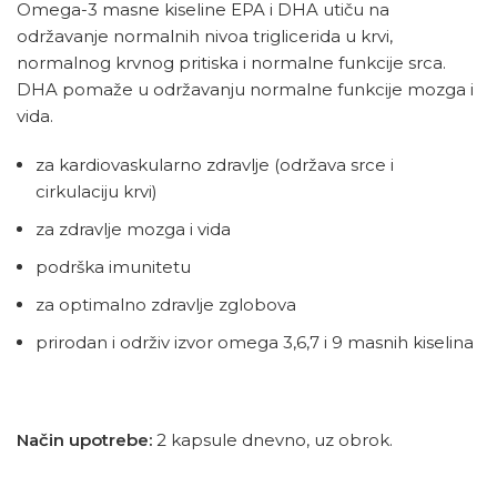
Omega-3 masne kiseline EPA i DHA utiču na
održavanje normalnih nivoa triglicerida u krvi,
normalnog krvnog pritiska i normalne funkcije srca.
DHA pomaže u održavanju normalne funkcije mozga i
vida.
za kardiovaskularno zdravlje (održava srce i
cirkulaciju krvi)
za zdravlje mozga i vida
podrška imunitetu
za optimalno zdravlje zglobova
prirodan i održiv izvor omega 3,6,7 i 9 masnih kiselina
Način upotrebe:
2 kapsule dnevno, uz obrok.