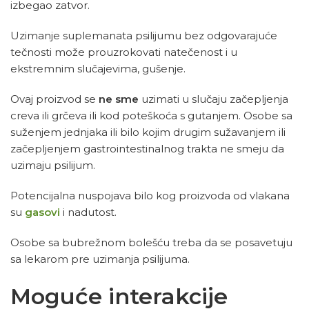
izbegao zatvor.
Uzimanje suplemanata psilijumu bez odgovarajuće
tečnosti može prouzrokovati natečenost i u
ekstremnim slučajevima, gušenje.
Ovaj proizvod se
ne sme
uzimati u slučaju začepljenja
creva ili grčeva ili kod poteškoća s gutanjem. Osobe sa
suženjem jednjaka ili bilo kojim drugim sužavanjem ili
začepljenjem gastrointestinalnog trakta ne smeju da
uzimaju psilijum.
Potencijalna nuspojava bilo kog proizvoda od vlakana
su
gasovi
i nadutost.
Osobe sa bubrežnom bolešću treba da se posavetuju
sa lekarom pre uzimanja psilijuma.
Moguće interakcije