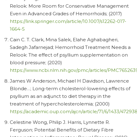
Relook: More Room for Conservative Management
Even in Advanced Grades of Hemorrhoids; (2017)
https://link.springer.com/article/10.1007/s12262-017-
1664-5
Cain C. T. Clark, Mina Salek, Elahe Aghabagheri,
Sadegh Jafarnejad; Hemorrhoid Treatment Needs a
Relook: The effect of psyllium supplementation on
blood pressure; (2020)
https://www.ncbi.nlm.nih.gov/pmc/articles/PMC765263
James W Anderson, Michael H Davidson, Lawrence
Blonde…; Long-term cholesterol-lowering effects of
psyllium as an adjunct to diet therapy in the
treatment of hypercholesterolemia; (2000)
https://academic.oup.com/ajcn/article/71/6/1433/47293
Celestine Wong, Philip J. Harris, Lynnette R.
Ferguson; Potential Benefits of Dietary Fibre