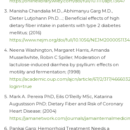
https://onlinelibrary.wiley.com/doi/full/10.1111/apt.13647
Manisha Chandalia M.D., Abhimanyu Garg M.D.,
Dieter Lutjohann Ph.D….; Beneficial effects of high
dietary fiber intake in patients with type 2 diabetes
mellitus; (2016)
https://www.nejm.org/doi/full/10.1056/NEJM200005113
Neena Washington, Margaret Harris, Amanda
Mussellwhite, Robin C Spiller; Moderation of
lactulose-induced diarrhea by psyllium: effects on
motility and fermentation; (1998)
https://academic.oup.com/ajcn/article/67/2/317/466603
login=true
Mark A. Pereira PhD, Eilis O’Reilly MSc, Katarina
Augustsson PhD; Dietary Fiber and Risk of Coronary
Heart Disease; (2004)
https://jamanetwork.com/journals/jamainternalmedicine
Pankaj Garg; Hemorrhoid Treatment Needs a