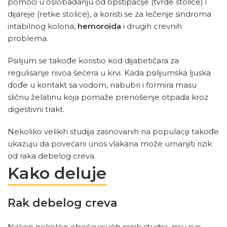
pomoći u oslobađanju od opstipacije (tvrde stolice) i
dijareje (retke stolice), a koristi se za lečenje sindroma
iritabilnog kolona,
hemoroida
i drugih crevnih
problema.
Psilijum se takođe koristio kod dijabetičara za
regulisanje nivoa šećera u krvi. Kada psilijumska ljuska
dođe u kontakt sa vodom, nabubri i formira masu
sličnu želatinu koja pomaže prenošenje otpada kroz
digestivni trakt.
Nekoliko velikih studija zasnovanih na populaciji takođe
ukazuju da povećani unos vlakana može umanjiti rizik
od raka debelog creva.
Kako deluje
Rak debelog creva
Nakon nekoliko obećavajućih ranih studija, nisu sve