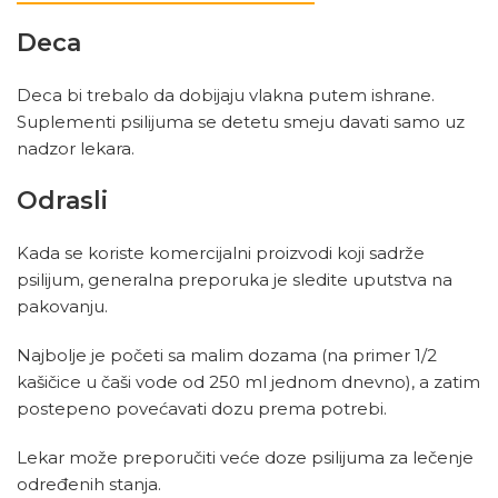
Deca
Deca bi trebalo da dobijaju vlakna putem ishrane.
Suplementi psilijuma se detetu smeju davati samo uz
nadzor lekara.
Odrasli
Kada se koriste komercijalni proizvodi koji sadrže
psilijum, generalna preporuka je sledite uputstva na
pakovanju.
Najbolje je početi sa malim dozama (na primer 1/2
kašičice u čaši vode od 250 ml jednom dnevno), a zatim
postepeno povećavati dozu prema potrebi.
Lekar može preporučiti veće doze psilijuma za lečenje
određenih stanja.