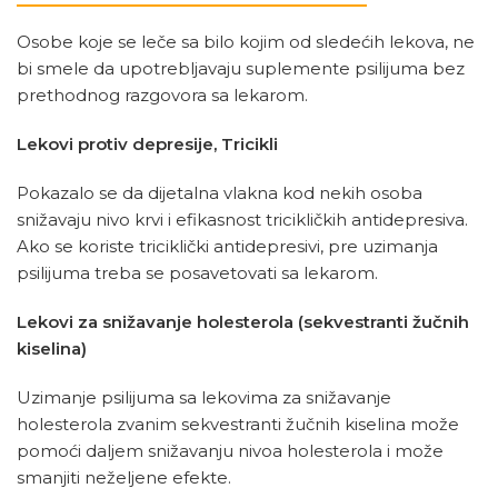
Osobe koje se leče sa bilo kojim od sledećih lekova, ne
bi smele da upotrebljavaju suplemente psilijuma bez
prethodnog razgovora sa lekarom.
Lekovi protiv depresije, Tricikli
Pokazalo se da dijetalna vlakna kod nekih osoba
snižavaju nivo krvi i efikasnost tricikličkih antidepresiva.
Ako se koriste triciklički antidepresivi, pre uzimanja
psilijuma treba se posavetovati sa lekarom.
Lekovi za snižavanje holesterola (sekvestranti žučnih
kiselina)
Uzimanje psilijuma sa lekovima za snižavanje
holesterola zvanim sekvestranti žučnih kiselina može
pomoći daljem snižavanju nivoa holesterola i može
smanjiti neželjene efekte.