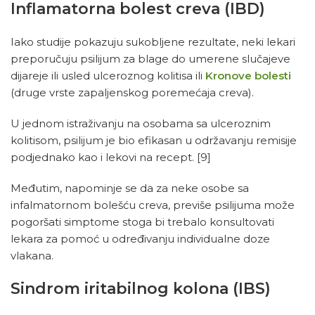
Inflamatorna bolest creva (IBD)
Iako studije pokazuju sukobljene rezultate, neki lekari
preporučuju psilijum za blage do umerene slučajeve
dijareje ili usled ulceroznog kolitisa ili
Kronove bolesti
(druge vrste zapaljenskog poremećaja creva).
U jednom istraživanju na osobama sa ulceroznim
kolitisom, psilijum je bio efikasan u održavanju remisije
podjednako kao i lekovi na recept.
[9]
Međutim, napominje se da za neke osobe sa
infalmatornom bolešću creva, previše psilijuma može
pogoršati simptome stoga bi trebalo konsultovati
lekara za pomoć u određivanju individualne doze
vlakana.
Sindrom iritabilnog kolona (IBS)