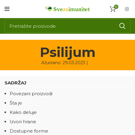
0
Psilijum
Ažurirano: 29.03.2023 |
SADRŽAJ
Povezani proizvodi
Šta je
Kako deluje
Izvori hrane
Dostupne forme