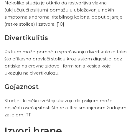
Nekoliko studija je otkrilo da rastvorljiva vlakna
(uključujući psilijum) pomažu u ublažavanju nekih
simptoma sindroma iritabilnog kolona, poput dijareje
(retke stolice) i zatvora.
[10]
Divertikulitis
Psilijum može pomoći u sprečavanju divertikuloze tako
što efikasno provlači stolicu kroz sistem digestije, bez
pritiska na crevne zidove i formiranja kesica koje
ukazuju na divertikulozu.
Gojaznost
Studije i klinički izveštaji ukazuju da psilijum može
pojačati osećaj sitosti što rezultira smanjenom žudnjom
za jelom.
[11]
Izvori hrane