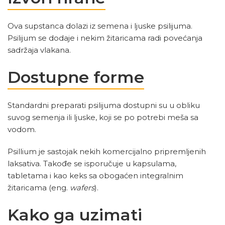
Ova supstanca dolazi iz semena i ljuske psilijuma.
Psilijum se dodaje i nekim žitaricama radi povećanja
sadržaja vlakana.
Dostupne forme
Standardni preparati psilijuma dostupni su u obliku
suvog semenja ili ljuske, koji se po potrebi meša sa
vodom.
Psillium je sastojak nekih komercijalno pripremljenih
laksativa. Takođe se isporučuje u kapsulama,
tabletama i kao keks sa obogaćen integralnim
žitaricama (eng.
wafers
).
Kako ga uzimati