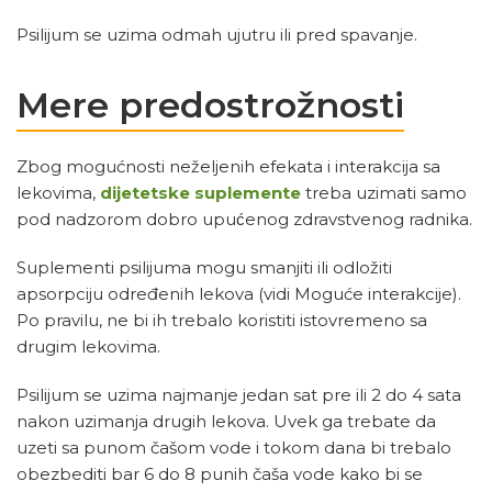
Psilijum se uzima odmah ujutru ili pred spavanje.
Mere predostrožnosti
Zbog mogućnosti neželjenih efekata i interakcija sa
lekovima,
dijetetske suplemente
treba uzimati samo
pod nadzorom dobro upućenog zdravstvenog radnika.
Suplementi psilijuma mogu smanjiti ili odložiti
apsorpciju određenih lekova (vidi Moguće interakcije).
Po pravilu, ne bi ih trebalo koristiti istovremeno sa
drugim lekovima.
Psilijum se uzima najmanje jedan sat pre ili 2 do 4 sata
nakon uzimanja drugih lekova. Uvek ga trebate da
uzeti sa punom čašom vode i tokom dana bi trebalo
obezbediti bar 6 do 8 punih čaša vode kako bi se