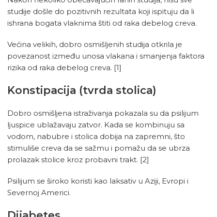
studije došle do pozitivnih rezultata koji ispituju da li
ishrana bogata vlaknima štiti od raka debelog creva.
Većina velikih, dobro osmišljenih studija otkrila je
povezanost između unosa vlakana i smanjenja faktora
rizika od raka debelog creva.
[1]
Konstipacija (tvrda stolica)
Dobro osmišljena istraživanja pokazala su da psilijum
ljuspice ublažavaju zatvor. Kada se kombinuju sa
vodom, nabubre i stolica dobija na zapremni, što
stimuliše creva da se sažmu i pomažu da se ubrza
prolazak stolice kroz probavni trakt.
[2]
Psilijum se široko koristi kao laksativ u Aziji, Evropi i
Severnoj Americi.
Dijabetes