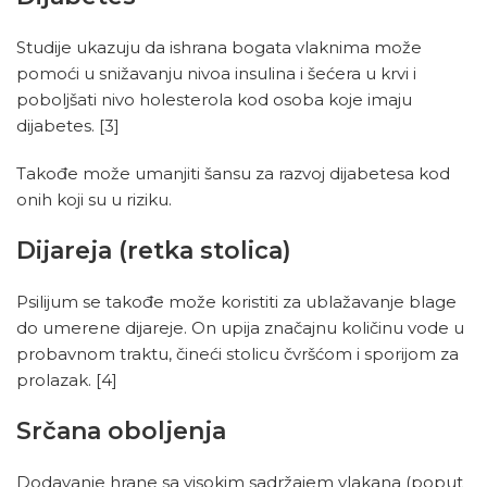
Studije ukazuju da ishrana bogata vlaknima može
pomoći u snižavanju nivoa insulina i šećera u krvi i
poboljšati nivo holesterola kod osoba koje imaju
dijabetes.
[3]
Takođe može umanjiti šansu za razvoj dijabetesa kod
onih koji su u riziku.
Dijareja (retka stolica)
Psilijum se takođe može koristiti za ublažavanje blage
do umerene dijareje. On upija značajnu količinu vode u
probavnom traktu, čineći stolicu čvršćom i sporijom za
prolazak.
[4]
Srčana oboljenja
Dodavanje hrane sa visokim sadržajem vlakana (poput