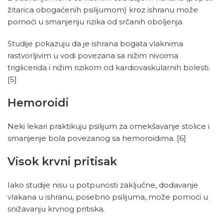
žitarica obogaćenih psilijumom) kroz ishranu može
pomoći u smanjenju rizika od srčanih oboljenja.
Studije pokazuju da je ishrana bogata vlaknima
rastvorljivim u vodi povezana sa nižim nivoima
triglicerida i nižim rizikom od kardiovaskularnih bolesti.
[5]
Hemoroidi
Neki lekari praktikuju psilijum za omekšavanje stolice i
smanjenje bola povezanog sa hemoroidima.
[6]
Visok krvni pritisak
Iako studije nisu u potpunosti zaključne, dodavanje
vlakana u ishranu, posebno psilijuma, može pomoći u
snižavanju krvnog pritiska.