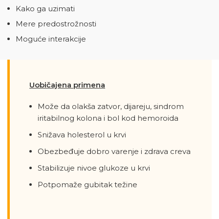
Kako ga uzimati
Mere predostrožnosti
Moguće interakcije
Uobičajena primena
Može da olakša zatvor, dijareju, sindrom
iritabilnog kolona i bol kod hemoroida
Snižava holesterol u krvi
Obezbeđuje dobro varenje i zdrava creva
Stabilizuje nivoe glukoze u krvi
Potpomaže gubitak težine