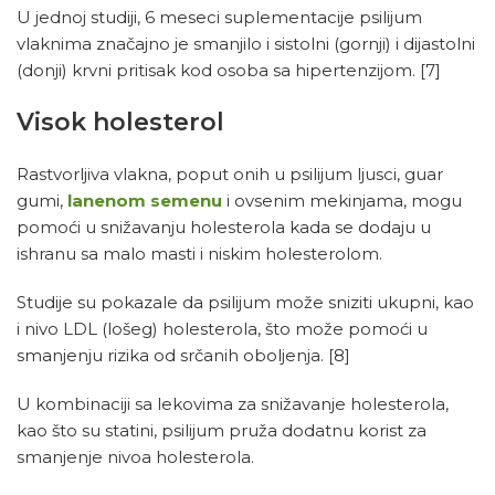
U jednoj studiji, 6 meseci suplementacije psilijum
vlaknima značajno je smanjilo i sistolni (gornji) i dijastolni
(donji) krvni pritisak kod osoba sa hipertenzijom.
[7]
Visok holesterol
Rastvorljiva vlakna, poput onih u psilijum ljusci, guar
gumi,
lanenom semenu
i ovsenim mekinjama, mogu
pomoći u snižavanju holesterola kada se dodaju u
ishranu sa malo masti i niskim holesterolom.
Studije su pokazale da psilijum može sniziti ukupni, kao
i nivo LDL (lošeg) holesterola, što može pomoći u
smanjenju rizika od srčanih oboljenja.
[8]
U kombinaciji sa lekovima za snižavanje holesterola,
kao što su statini, psilijum pruža dodatnu korist za
smanjenje nivoa holesterola.