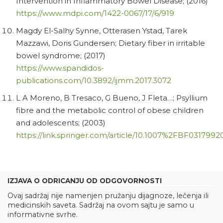
Intervention in Inflammatory Bowel Disease; (2016)
https://www.mdpi.com/1422-0067/17/6/919
Magdy El-Salhy Synne, Otterasen Ystad, Tarek
Mazzawi, Doris Gundersen; Dietary fiber in irritable
bowel syndrome; (2017)
https://www.spandidos-
publications.com/10.3892/ijmm.2017.3072
L A Moreno, B Tresaco, G Bueno, J Fleta…; Psyllium
fibre and the metabolic control of obese children
and adolescents; (2003)
https://link.springer.com/article/10.1007%2FBF0317992
IZJAVA O ODRICANJU OD ODGOVORNOSTI
Ovaj sadržaj nije namenjen pružanju dijagnoze, lečenja ili
medicinskih saveta. Sadržaj na ovom sajtu je samo u
informativne svrhe.