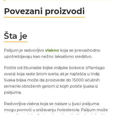
Povezani proizvodi
Šta je
Psilijum je rastvorljivo
vlakno
koja se prevashodno
upotrebljavaju kao nežno laksativno sredstvo.
Potiče od žbunaste biljke indijske bokvice (
Plantago
ovata
) koja raste širom sveta, ali je najčešća u Indiji.
Svaka biljka može da proizvede do 15000 sićušnih
semenki obloženih gelom iz kojih potiče ljuska iz
psilijuma.
Rastvorljiva vlakna koja se nalaze u ljusci psilijuma
mogu pomoći u snižavanju holesterola. Psilijum može