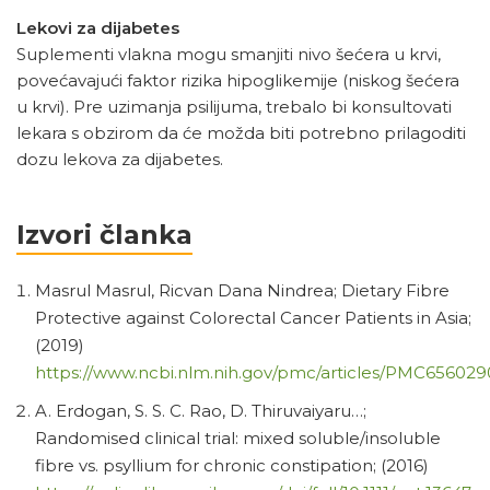
Lekovi za dijabetes
Suplementi vlakna mogu smanjiti nivo šećera u krvi,
povećavajući faktor rizika hipoglikemije (niskog šećera
u krvi). Pre uzimanja psilijuma, trebalo bi konsultovati
lekara s obzirom da će možda biti potrebno prilagoditi
dozu lekova za dijabetes.
Izvori članka
Masrul Masrul, Ricvan Dana Nindrea; Dietary Fibre
Protective against Colorectal Cancer Patients in Asia;
(2019)
https://www.ncbi.nlm.nih.gov/pmc/articles/PMC656029
A. Erdogan, S. S. C. Rao, D. Thiruvaiyaru…;
Randomised clinical trial: mixed soluble/insoluble
fibre vs. psyllium for chronic constipation; (2016)