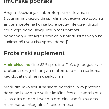
Imunska podrška
Brojna istraživanja u laborotorijskim uslovima i na
životinjama ukazuju da spirulina povećava proizvodnju
antitela, proteina koji se bore protiv infekcije i drugih
ćelija koje poboljšavaju imunitet i pomažu u
odbacivanju infekcije i hroničnih bolesti. Istraživanja na
ljudima još uvek nisu sprovedena.
[1]
Proteinski suplement
Aminokiseline
čine 62% spiruline. Pošto je bogat izvor
proteina i drugih hranljivih materija, spirulina se koristi
kao dodatak ishrani i u šejkovima.
Međutim, iako spirulina sadrži određeni nivo proteina,
da se ne bi uzimale velike količine često se kombinuje
sa ostalim dobrim izvorima proteina kao što su orasi,
mahunarke, integralne žitarice i meso.