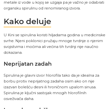
metale iz vode u kojoj se uzgaja pa je važno je odabrati
organsku spirulinu od renomiranog izvora.
Kako deluje
U Kini se spirulina koristi hiljadama godina u medicinske
svrhe. Njeni poklonici pružaju mnoge tvrdnje o njenim
svojistvima i moćima ali većina tih tvrdnji nije naučno
dokazana.
Neprijatan zadah
Spirulina je glavni izvor hlorofila tako da je idealna za
borbu protiv neprijatnog zadaha osim ako on nije
izazvan bolešću desni ili hroničnom upalom sinusa.
Spirulina je ključni sastojak mnogih hlorofilnih
osveživača daha.