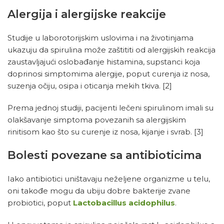
Alergija
i alergijske reakcije
Studije u laborotorijskim uslovima i na životinjama
ukazuju da spirulina može zaštititi od alergijskih reakcija
zaustavljajući oslobađanje histamina, supstanci koja
doprinosi simptomima alergije, poput curenja iz nosa,
suzenja očiju, osipa i oticanja mekih tkiva.
[2]
Prema jednoj studiji, pacijenti lečeni spirulinom imali su
olakšavanje simptoma povezanih sa alergijskim
rinitisom kao što su curenje iz nosa, kijanje i svrab.
[3]
Bolesti povezane sa antibioticima
Iako antibiotici uništavaju neželjene organizme u telu,
oni takođe mogu da ubiju dobre bakterije zvane
probiotici, poput
Lactobacillus acidophilus
.