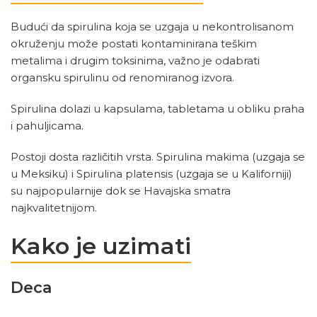
Budući da spirulina koja se uzgaja u nekontrolisanom
okruženju može postati kontaminirana teškim
metalima i drugim toksinima, važno je odabrati
organsku spirulinu od renomiranog izvora.
Spirulina dolazi u kapsulama, tabletama u obliku praha
i pahuljicama.
Postoji dosta različitih vrsta. Spirulina makima (uzgaja se
u Meksiku) i Spirulina platensis (uzgaja se u Kaliforniji)
su najpopularnije dok se Havajska smatra
najkvalitetnijom.
Kako je uzimati
Deca