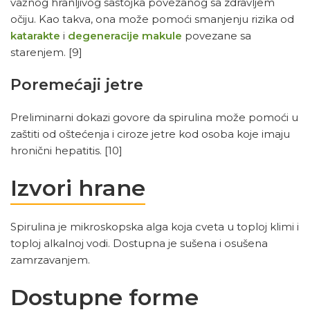
važnog hranljivog sastojka povezanog sa zdravljem
očiju. Kao takva, ona može pomoći smanjenju rizika od
katarakte
i
degeneracije makule
povezane sa
starenjem.
[9]
Poremećaji jetre
Preliminarni dokazi govore da spirulina može pomoći u
zaštiti od oštećenja i ciroze jetre kod osoba koje imaju
hronični hepatitis.
[10]
Izvori hrane
Spirulina je mikroskopska alga koja cveta u toploj klimi i
toploj alkalnoj vodi. Dostupna je sušena i osušena
zamrzavanjem.
Dostupne forme