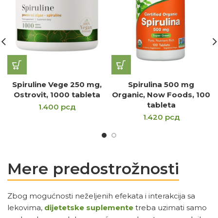
Spiruline Vege 250 mg,
Spirulina 500 mg
Ostrovit, 1000 tableta
Organic, Now Foods, 100
tableta
1.400
рсд
1.420
рсд
Mere predostrožnosti
Zbog mogućnosti neželjenih efekata i interakcija sa
lekovima,
dijetetske suplemente
treba uzimati samo