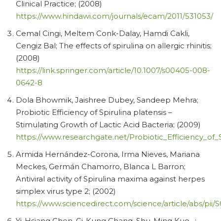
Clinical Practice; (2008)
https://www.hindawi.com/journals/ecam/2011/531053/
Cemal Cingi, Meltem Conk-Dalay, Hamdi Cakli,
Cengiz Bal; The effects of spirulina on allergic rhinitis;
(2008)
https://link.springer.com/article/10.1007/s00405-008-
0642-8
Dola Bhowmik, Jaishree Dubey, Sandeep Mehra;
Probiotic Efficiency of Spirulina platensis –
Stimulating Growth of Lactic Acid Bacteria; (2009)
https://www.researchgate.net/Probiotic_Efficiency_of_S
Armida Hernández-Corona, Irma Nieves, Mariana
Meckes, Germán Chamorro, Blanca L Barron;
Antiviral activity of Spirulina maxima against herpes
simplex virus type 2; (2002)
https://www.sciencedirect.com/science/article/abs/pii
Yi-Hsiang Chen, Gi-Kung Chang, Shu-Ming Kuo…;