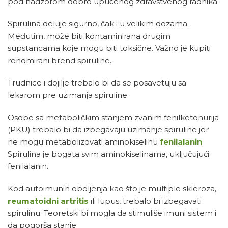
pod nadzorom dobro upućenog zdravstvenog radnika.
Spirulina deluje sigurno, čak i u velikim dozama.
Međutim, može biti kontaminirana drugim
supstancama koje mogu biti toksične. Važno je kupiti
renomirani brend spiruline.
Trudnice i dojilje trebalo bi da se posavetuju sa
lekarom pre uzimanja spiruline.
Osobe sa metaboličkim stanjem zvanim fenilketonurija
(PKU) trebalo bi da izbegavaju uzimanje spiruline jer
ne mogu metabolizovati aminokiselinu
fenilalanin
.
Spirulina je bogata svim aminokiselinama, uključujući
fenilalanin.
Kod autoimunih oboljenja kao što je multiple skleroza,
reumatoidni artritis
ili lupus, trebalo bi izbegavati
spirulinu. Teoretski bi mogla da stimuliše imuni sistem i
da pogorša stanje.