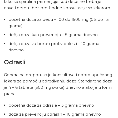
Iako se spirulina primenjuje kod dece ne treba je
davati detetu bez prethodne konsultacije sa lekarom.
početna doza za decu – 100 do 1500 mg (0,5 do 1,5
grama)
dečija doza kao prevencija – 5 grama dnevno
dečija doza za borbu protiv bolesti – 10 grama
dnevno
Odrasli
Generalna preporuka je konsultovati dobro upućenog
lekara za pomoć u određivanju doze. Standardna doza
je 4 – 6 tableta (500 mg svaka) dnevno a ako je u formi
praha:
početna doza za odrasle – 3 grama dnevno
doza za prevenciju odraslih – 10 grama dnevno