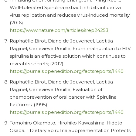
Well-tolerated Spirulina extract inhibits influenza
virus replication and reduces virus-induced mortality;
(2016)
https://www.nature.com/articles/srep24253
Raphaëlle Birot, Diane de Jouvencel, Laetitia
Raginel, Geneviève Rouillé; From malnutrition to HIV:
spirulina is an effective solution which continues to
reveal its secrets; (2012)
https://journals.openedition.org/factsreports/1440
Raphaëlle Birot, Diane de Jouvencel, Laetitia
Raginel, Geneviève Rouillé; Evaluation of
chemoprevention of oral cancer with Spirulina
fusiformis; (1995)
https://journals.openedition.org/factsreports/1440
Tomohiro Okamoto, Hirohiko Kawashima, Hideto
Osada…; Dietary Spirulina Supplementation Protects