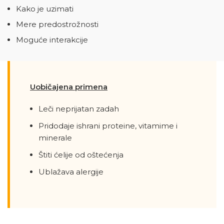
Kako je uzimati
Mere predostrožnosti
Moguće interakcije
Uobičajena primena
Leči neprijatan zadah
Pridodaje ishrani proteine, vitamime i
minerale
Štiti ćelije od oštećenja
Ublažava alergije