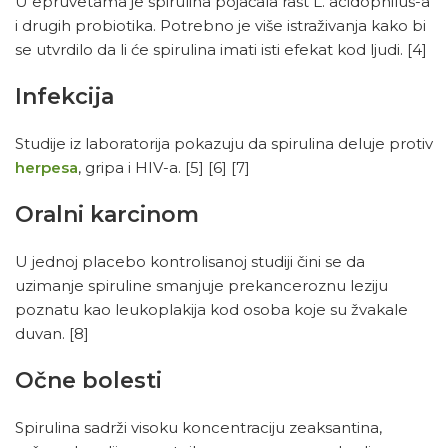
U epruvetama je spirulina pojačala rast L. acidophilus-a
i drugih probiotika. Potrebno je više istraživanja kako bi
se utvrdilo da li će spirulina imati isti efekat kod ljudi.
[4]
Infekcija
Studije iz laboratorija pokazuju da spirulina deluje protiv
herpesa
, gripa i HIV-a.
[5]
[6]
[7]
Oralni karcinom
U jednoj placebo kontrolisanoj studiji čini se da
uzimanje spiruline smanjuje prekanceroznu leziju
poznatu kao leukoplakija kod osoba koje su žvakale
duvan.
[8]
Očne bolesti
Spirulina sadrži visoku koncentraciju zeaksantina,