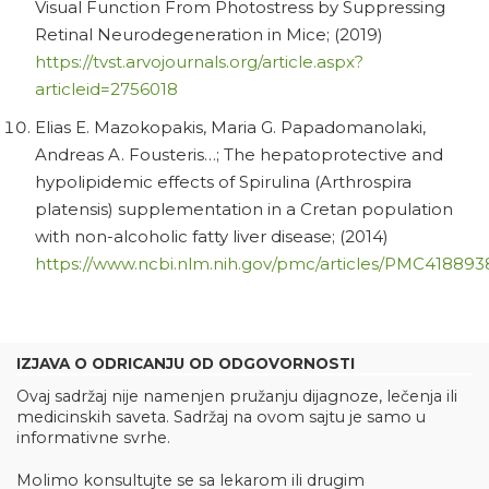
Visual Function From Photostress by Suppressing
Retinal Neurodegeneration in Mice; (2019)
https://tvst.arvojournals.org/article.aspx?
articleid=2756018
Elias E. Mazokopakis, Maria G. Papadomanolaki,
Andreas A. Fousteris…; The hepatoprotective and
hypolipidemic effects of Spirulina (Arthrospira
platensis) supplementation in a Cretan population
with non-alcoholic fatty liver disease; (2014)
https://www.ncbi.nlm.nih.gov/pmc/articles/PMC418893
IZJAVA O ODRICANJU OD ODGOVORNOSTI
Ovaj sadržaj nije namenjen pružanju dijagnoze, lečenja ili
medicinskih saveta. Sadržaj na ovom sajtu je samo u
informativne svrhe.
Molimo konsultujte se sa lekarom ili drugim