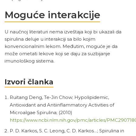
Moguće interakcije
U naučnoj literaturi nema izveštaja koji bi ukazali da
spirulina deluje u interakciji sa bilo kojim
konvencionalnim lekom. Međutim, moguće je da
može ometati lekove koji se daju za suzbijanje
imunološkog sistema.
Izvori članka
Ruitang Deng, Te-Jin Chow; Hypolipidemic,
Antioxidant and Antiinflammatory Activities of
Microalgae Spirulina; (2010)
https://www.ncbi.nlm.nih.gov/pmc/articles/PMC290718
P. D. Karkos, S. C. Leong, C. D. Karkos…; Spirulina in