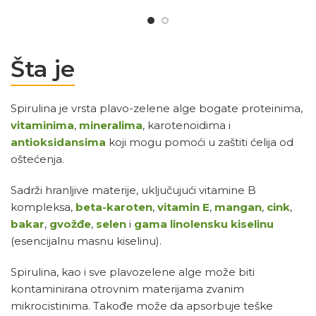
Šta je
Spirulina je vrsta plavo-zelene alge bogate proteinima,
vitaminima
,
mineralima
, karotenoidima i
antioksidansima
koji mogu pomoći u zaštiti ćelija od
oštećenja.
Sadrži hranljive materije, uključujući vitamine B
kompleksa,
beta-karoten
,
vitamin E
,
mangan
,
cink
,
bakar
,
gvožđe
,
selen
i
gama linolensku kiselinu
(esencijalnu masnu kiselinu).
Spirulina, kao i sve plavozelene alge može biti
kontaminirana otrovnim materijama zvanim
mikrocistinima. Takođe može da apsorbuje teške