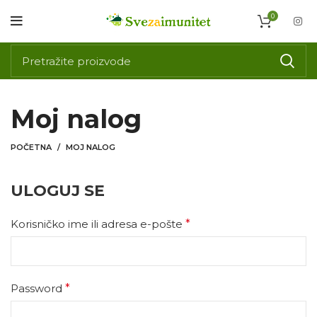
0
Moj nalog
POČETNA
MOJ NALOG
ULOGUJ SE
Korisničko ime ili adresa e-pošte
*
Password
*