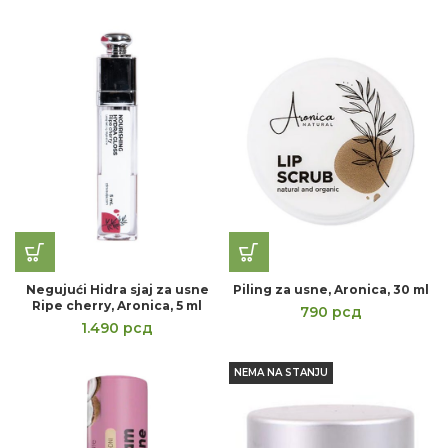
Negujući Hidra sjaj za usne
Piling za usne, Aronica, 30 ml
Ripe cherry, Aronica, 5 ml
790
рсд
1.490
рсд
NEMA NA STANJU