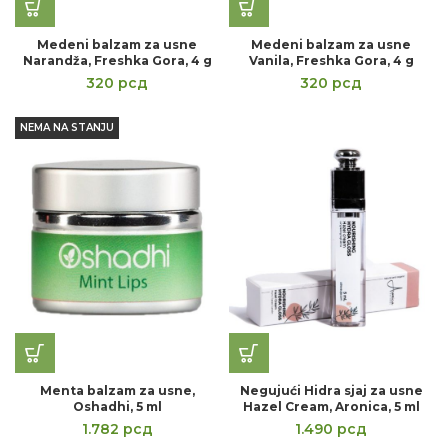
Medeni balzam za usne
Medeni balzam za usne
Narandža, Freshka Gora, 4 g
Vanila, Freshka Gora, 4 g
320
рсд
320
рсд
NEMA NA STANJU
Menta balzam za usne,
Negujući Hidra sjaj za usne
Oshadhi, 5 ml
Hazel Cream, Aronica, 5 ml
1.782
рсд
1.490
рсд