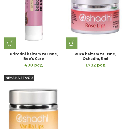
Prirodni balzam za usne,
Ruža balzam za usne,
Bee’s Care
Oshadhi, 5 ml
400
рсд
1.782
рсд
NEMA NA STANJU