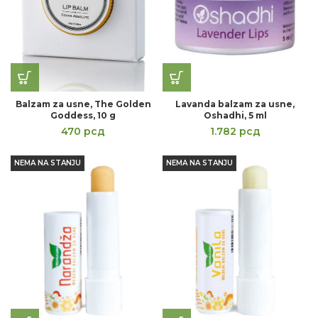
Balzam za usne, The Golden
Lavanda balzam za usne,
Goddess, 10 g
Oshadhi, 5 ml
470
рсд
1.782
рсд
NEMA NA STANJU
NEMA NA STANJU