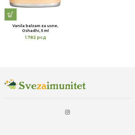
Vanila balzam za usne,
Oshadhi, 5 ml
1.782
рсд