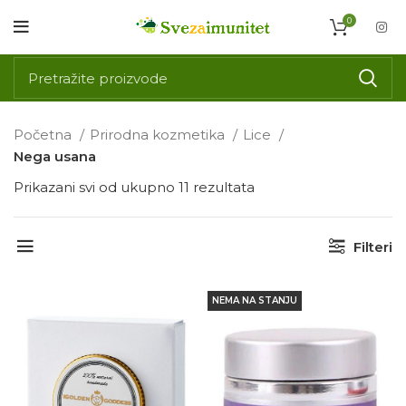
0
Početna
Prirodna kozmetika
Lice
Nega usana
Prikazani svi od ukupno 11 rezultata
Filteri
NEMA NA STANJU