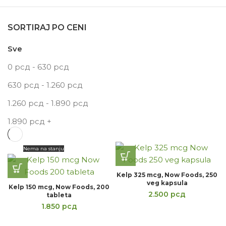
SORTIRAJ PO CENI
Sve
0
рсд
-
630
рсд
630
рсд
-
1.260
рсд
1.260
рсд
-
1.890
рсд
1.890
рсд
+
Nema na stanju
Kelp 325 mcg, Now Foods, 250
veg kapsula
Kelp 150 mcg, Now Foods, 200
2.500
рсд
tableta
1.850
рсд