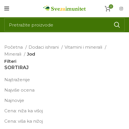
0
Početna
Dodaci ishrani
Vitamini i minerali
Minerali
Jod
Filteri
SORTIRAJ
Najtraženije
Najviše ocena
Najnovije
Cena: niža ka višoj
Cena: viša ka nižoj