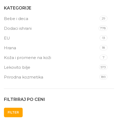
KATEGORIJE
Bebe i deca
29
Dodaci ishrani
778
EU
13
Hrana
18
Koža i promene na koži
7
Lekovito bilje
573
Prirodna kozmetika
189
FILTRIRAJ PO CENI
FILTER