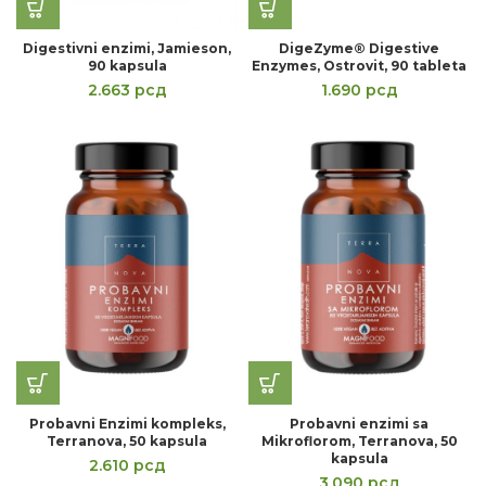
Digestivni enzimi, Jamieson,
DigeZyme® Digestive
90 kapsula
Enzymes, Ostrovit, 90 tableta
2.663
рсд
1.690
рсд
Probavni Enzimi kompleks,
Probavni enzimi sa
Terranova, 50 kapsula
Mikroflorom, Terranova, 50
kapsula
2.610
рсд
3.090
рсд