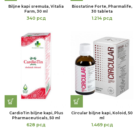
Biljne kapi sremuša, Vitalia
Biostatine Forte, Pharmalife,
Farm, 30 ml
30 tableta
340
рсд
1.214
рсд
CardioTin biljne kapi, Plus
Circular biljne kapi, Koloid, 50
Pharmaceuticals, 50 ml
ml
628
рсд
1.469
рсд