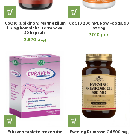
CoQ10 (ubikinon) Magnezijum
CoQ10 200 mg, Now Foods, 90
i Glog kompleks, Terranova,
lozengi
50 kapsula
7.010
рсд
2.870
рсд
Erbaven tablete troxerutin
Evening Primrose Oil 500 mg,