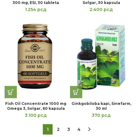
300 mg, ESI, 30 tableta
Solgar, 30 kapsula
1.254
рсд
2.400
рсд
Fish Oil Concentrate 1000 mg
Ginkgobiloba kapi, Sinefarm,
Omega 3, Solgar, 60 kapsula
30 ml
3.100
рсд
370
рсд
1
2
3
4