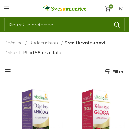
0
Početna
Dodaci ishrani
Srce i krvni sudovi
Prikaz 1–16 od 58 rezultata
Filteri