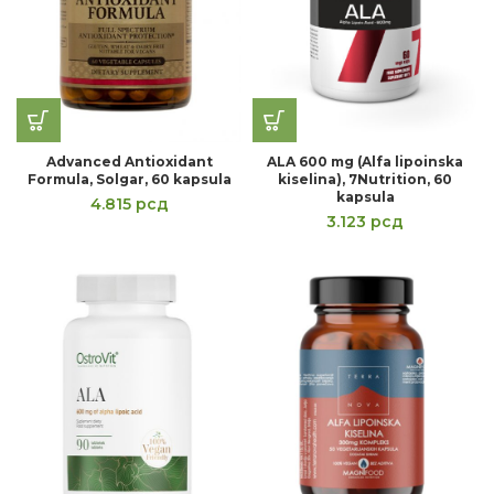
Advanced Antioxidant
ALA 600 mg (Alfa lipoinska
Formula, Solgar, 60 kapsula
kiselina), 7Nutrition, 60
kapsula
4.815
рсд
3.123
рсд