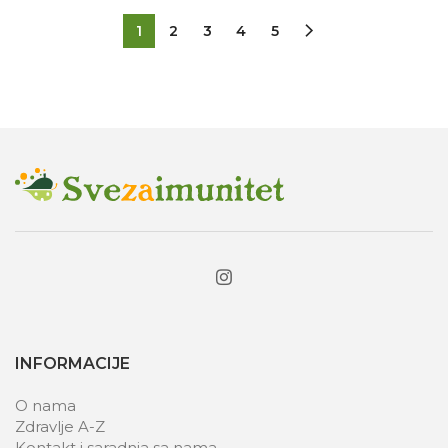
1
2
3
4
5
INFORMACIJE
O nama
Zdravlje A-Z
Kontakt i saradnja sa nama