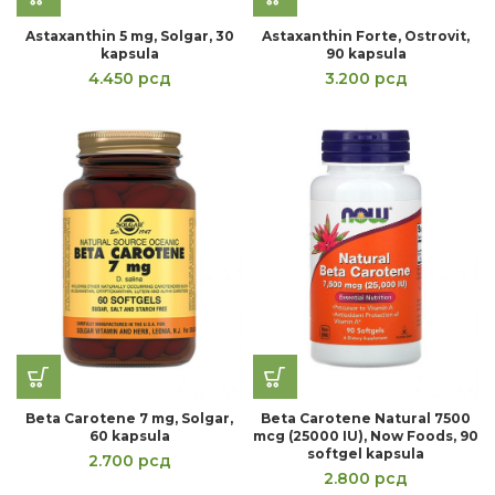
Astaxanthin 5 mg, Solgar, 30
Astaxanthin Forte, Ostrovit,
kapsula
90 kapsula
4.450
рсд
3.200
рсд
Beta Carotene 7 mg, Solgar,
Beta Carotene Natural 7500
60 kapsula
mcg (25000 IU), Now Foods, 90
softgel kapsula
2.700
рсд
2.800
рсд