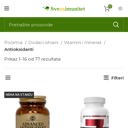
0
Početna
Dodaci ishrani
Vitamini i minerali
Antioksidanti
Prikaz 1–16 od 77 rezultata
Filteri
NEMA NA STANJU