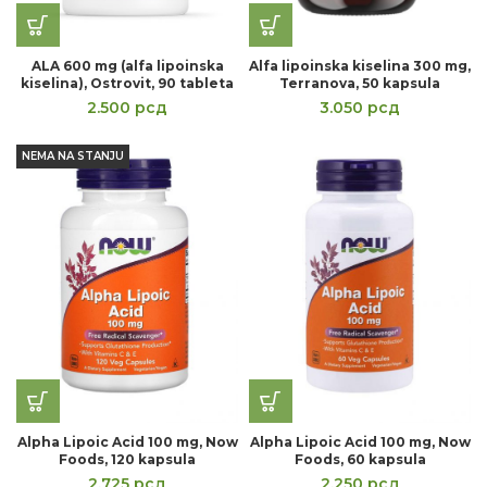
ALA 600 mg (alfa lipoinska
Alfa lipoinska kiselina 300 mg,
kiselina), Ostrovit, 90 tableta
Terranova, 50 kapsula
2.500
рсд
3.050
рсд
NEMA NA STANJU
Alpha Lipoic Acid 100 mg, Now
Alpha Lipoic Acid 100 mg, Now
Foods, 120 kapsula
Foods, 60 kapsula
2.725
рсд
2.250
рсд