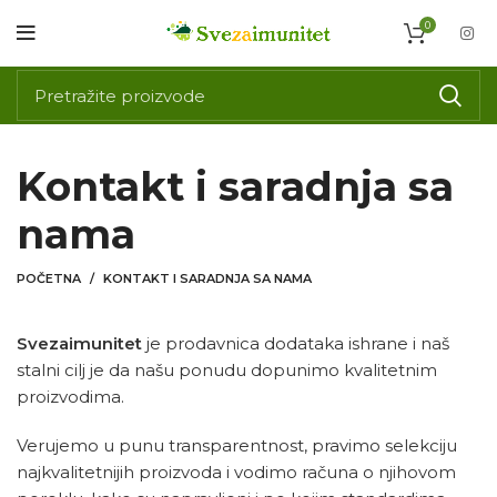
0
Kontakt i saradnja sa
nama
POČETNA
KONTAKT I SARADNJA SA NAMA
Svezaimunitet
je prodavnica dodataka ishrane i naš
stalni cilj je da našu ponudu dopunimo kvalitetnim
proizvodima.
Verujemo u punu transparentnost, pravimo selekciju
najkvalitetnijih proizvoda i vodimo računa o njihovom