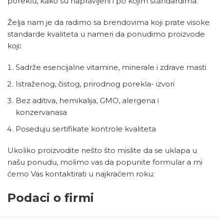
poreklu, kako su napravljeni i po kojim standardima.
Želja nam je da radimo sa brendovima koji prate visoke
standarde kvaliteta u nameri da ponudimo proizvode
koji
:
Sadrže esencijalne vitamine, minerale i zdrave masti
Istraženog, čistog, prirodnog porekla- izvori
Bez aditiva, hemikalija, GMO, alergena i
konzervanasa
Poseduju sertifikate kontrole kvaliteta
Ukoliko proizvodite nešto što mislite da se uklapa u
našu ponudu, molimo vas da popunite formular a mi
ćemo Vas kontaktirati u najkraćem roku:
Podaci o firmi