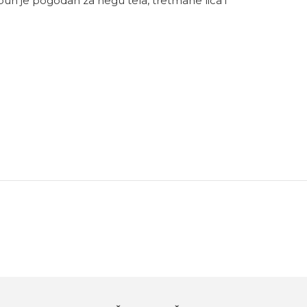
apun je pogodan za negu tela, tretmane lica i