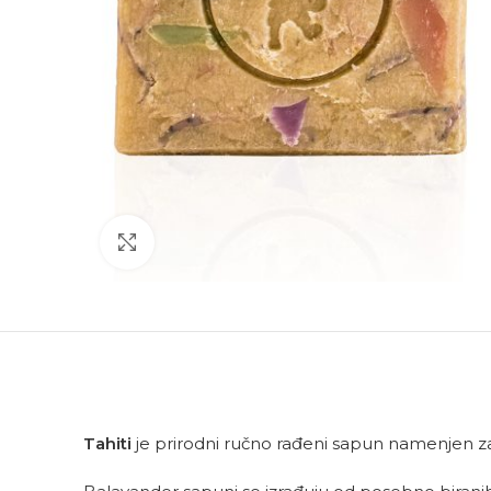
Click to enlarge
Tahiti
je prirodni ručno rađeni sapun namenjen z