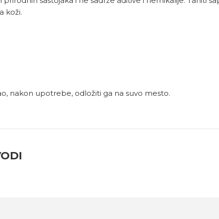
rirodnih sastojaka i ne sadrže aditive i hemikalije. Tahiti s
a koži.
ao, nakon upotrebe, odložiti ga na suvo mesto.
VODI