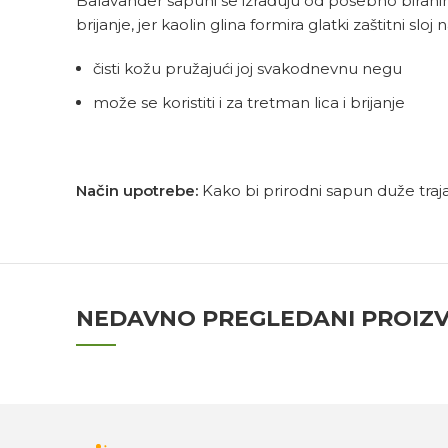
Balavander sapuni se izrađuju od posebno biranih p
brijanje, jer kaolin glina formira glatki zaštitni sloj n
čisti kožu pružajući joj svakodnevnu negu
može se koristiti i za tretman lica i brijanje
Način upotrebe:
Kako bi prirodni sapun duže traj
NEDAVNO PREGLEDANI PROIZ