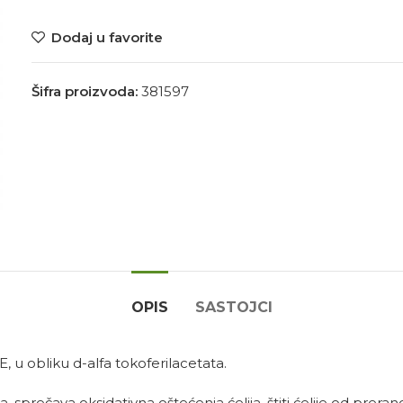
Dodaj u favorite
Šifra proizvoda:
381597
OPIS
SASTOJCI
, u obliku d-alfa tokoferilacetata.
sprečava oksidativna oštećenja ćelija, štiti ćelije od prerano