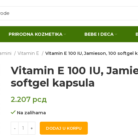
PRIRODNA KOZMETIKA
BEBE I DECA
tamini
Vitamin E
Vitamin E 100 IU, Jamieson, 100 softgel 
Vitamin E 100 IU, Jami
softgel kapsula
2.207
рсд
Na zalihama
DODAJ U KORPU