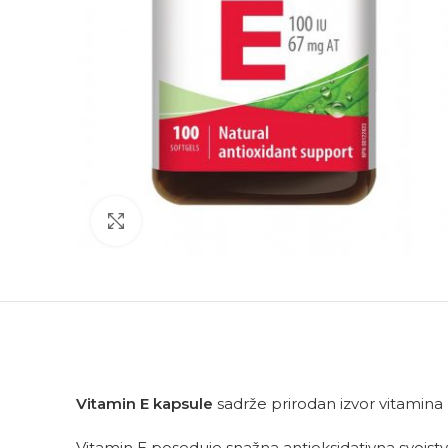
Click to enlarge
Vitamin E kapsule
sadrže prirodan izvor vitamina E
Vitamin E poseduje snažna antioksidativna svojstva, 