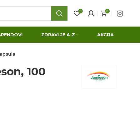
0
0
BRENDOVI
ZDRAVLJE A-Z
AKCIJA
kapsula
eson, 100