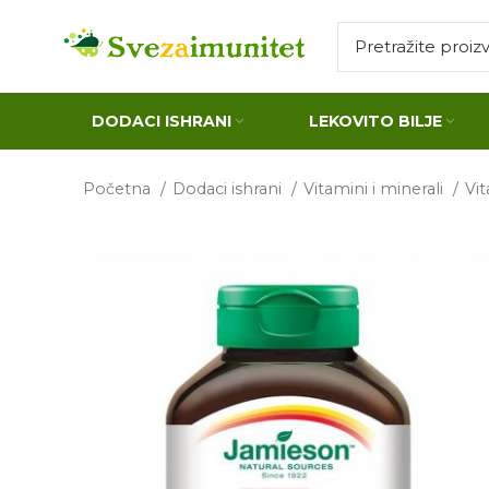
DODACI ISHRANI
LEKOVITO BILJE
Početna
Dodaci ishrani
Vitamini i minerali
Vi