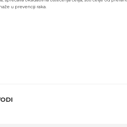
aže u prevenciji raka.
VODI