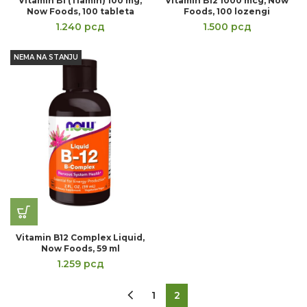
Vitamin B1 (Tiamin) 100 mg,
Vitamin B12 1000 mcg, Now
Now Foods, 100 tableta
Foods, 100 lozengi
1.240
рсд
1.500
рсд
NEMA NA STANJU
Vitamin B12 Complex Liquid,
Now Foods, 59 ml
1.259
рсд
1
2