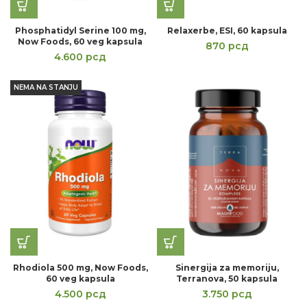
Phosphatidyl Serine 100 mg,
Relaxerbe, ESI, 60 kapsula
Now Foods, 60 veg kapsula
870
рсд
4.600
рсд
NEMA NA STANJU
Rhodiola 500 mg, Now Foods,
Sinergija za memoriju,
60 veg kapsula
Terranova, 50 kapsula
4.500
рсд
3.750
рсд