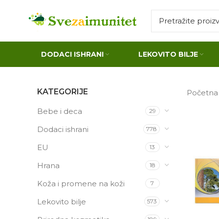
DODACI ISHRANI
LEKOVITO BILJE
KATEGORIJE
Početn
Bebe i deca
29
Dodaci ishrani
778
EU
13
Hrana
18
Koža i promene na koži
7
Lekovito bilje
573