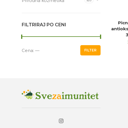
Prirodna kozmetika
189
Picn
DO
FILTRIRAJ PO CENI
antioks
Cena:
—
FILTER