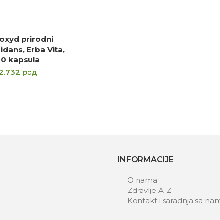
oxyd prirodni
DAJ U KORPU
idans, Erba Vita,
30 kapsula
2.732
рсд
INFORMACIJE
O nama
Zdravlje A-Z
Kontakt i saradnja sa na