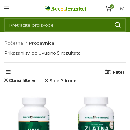
0
Početna
Prodavnica
Prikazani svi od ukupno 5 rezultata
Filteri
Obriši filtere
Srce Prirode