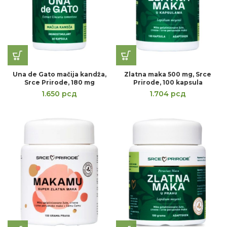
Una de Gato mačija kandža,
Zlatna maka 500 mg, Srce
Srce Prirode, 180 mg
Prirode, 100 kapsula
1.650
рсд
1.704
рсд