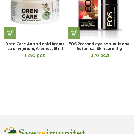
Dren Care Antirid cold krema
EOS Pressed eye serum, Moba
sa drenjinom, Aronica, 15 ml
Botanical Skincare, 5 g
1.290
рсд
1.170
рсд