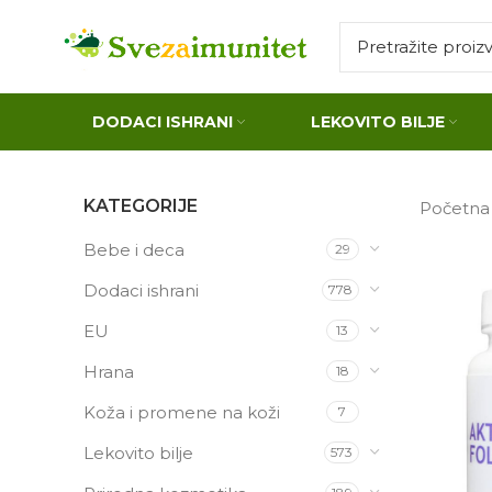
DODACI ISHRANI
LEKOVITO BILJE
KATEGORIJE
Početn
Bebe i deca
29
Dodaci ishrani
778
EU
13
Hrana
18
Koža i promene na koži
7
Lekovito bilje
573