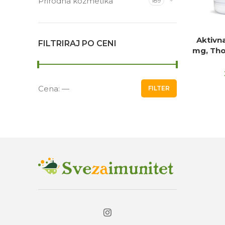
Prirodna kozmetika
189
Aktivn
DO
FILTRIRAJ PO CENI
mg, Tho
Cena:
—
FILTER