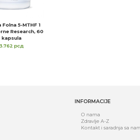
a Folna 5-MTHF 1
DAJ U KORPU
rne Research, 60
kapsula
3.762
рсд
INFORMACIJE
O nama
Zdravlje A-Z
Kontakt i saradnja sa na