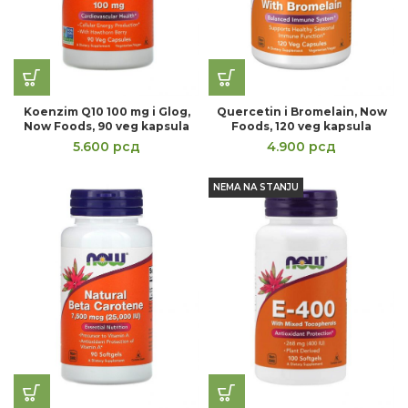
Koenzim Q10 100 mg i Glog,
Quercetin i Bromelain, Now
Now Foods, 90 veg kapsula
Foods, 120 veg kapsula
5.600
рсд
4.900
рсд
NEMA NA STANJU