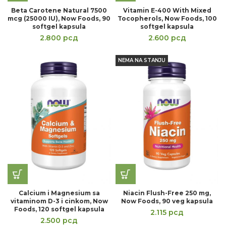
Beta Carotene Natural 7500
Vitamin E-400 With Mixed
mcg (25000 IU), Now Foods, 90
Tocopherols, Now Foods, 100
softgel kapsula
softgel kapsula
2.800
рсд
2.600
рсд
NEMA NA STANJU
Calcium i Magnesium sa
Niacin Flush-Free 250 mg,
vitaminom D-3 i cinkom, Now
Now Foods, 90 veg kapsula
Foods, 120 softgel kapsula
2.115
рсд
2.500
рсд