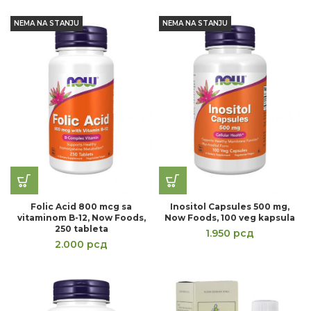
NEMA NA STANJU
NEMA NA STANJU
Folic Acid 800 mcg sa
Inositol Capsules 500 mg,
vitaminom B-12, Now Foods,
Now Foods, 100 veg kapsula
250 tableta
1.950
рсд
2.000
рсд