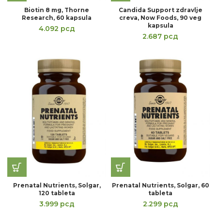
Biotin 8 mg, Thorne
Candida Support zdravlje
Research, 60 kapsula
creva, Now Foods, 90 veg
kapsula
4.092
рсд
2.687
рсд
Prenatal Nutrients, Solgar,
Prenatal Nutrients, Solgar, 60
120 tableta
tableta
3.999
рсд
2.299
рсд