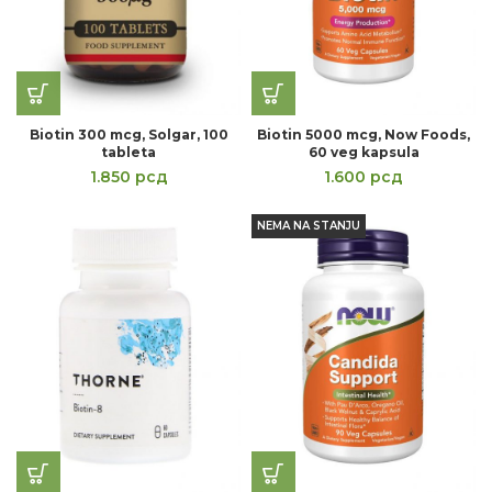
Biotin 300 mcg, Solgar, 100
Biotin 5000 mcg, Now Foods,
tableta
60 veg kapsula
1.850
рсд
1.600
рсд
NEMA NA STANJU