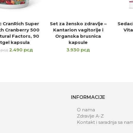
c CranRich Super
Set za žensko zdravlje –
Sedaci
DAJ U KORPU
DODAJ U KORPU
D
th Cranberry 500
Kantarion vagitorije i
Vita
ural Factors, 90
Organska brusnica
tgel kapsula
kapsule
2.490
рсд
3.930
рсд
0
рсд
INFORMACIJE
O nama
Zdravlje A-Z
Kontakt i saradnja sa na