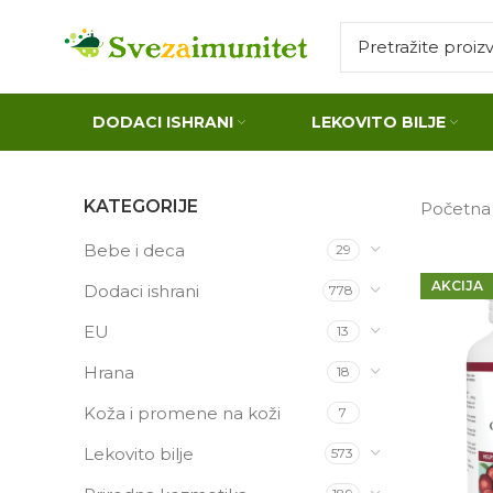
DODACI ISHRANI
LEKOVITO BILJE
KATEGORIJE
Početn
Bebe i deca
29
AKCIJA
Dodaci ishrani
778
EU
13
Hrana
18
Koža i promene na koži
7
Lekovito bilje
573