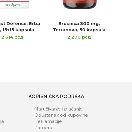
st Defence, Erba
Brusnica 300 mg,
ODAJ U KORPU
DODAJ U KORPU
, 15+15 kapsula
Terranova, 50 kapsula
2.614
рсд
2.200
рсд
KORISNIČKA PODRŠKA
Naručivanje i plaćanje
Odustanak od kupovine
ma
Reklamacije
Zamene