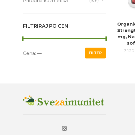
Prirodna kozmetika
189
Organi
DO
FILTRIRAJ PO CENI
Streng
mg, Nat
sof
3.12
Cena:
—
FILTER