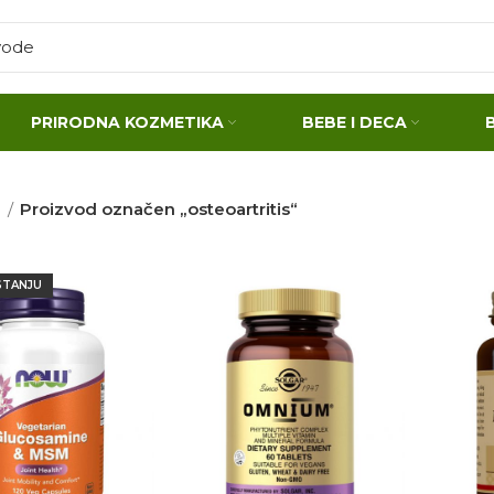
PRIRODNA KOZMETIKA
BEBE I DECA
a
Proizvod označen „osteoartritis“
STANJU