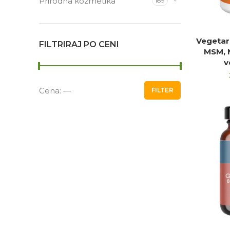
Prirodna kozmetika
189
Vegetar
PR
FILTRIRAJ PO CENI
MSM, 
v
Cena:
—
FILTER