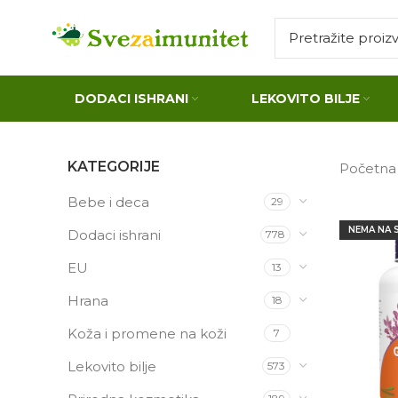
DODACI ISHRANI
LEKOVITO BILJE
KATEGORIJE
Početn
Bebe i deca
29
NEMA NA 
Dodaci ishrani
778
EU
13
Hrana
18
Koža i promene na koži
7
Lekovito bilje
573