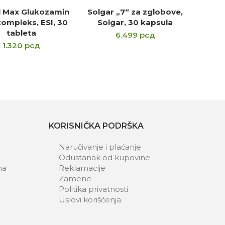
l Max Glukozamin
Solgar „7“ za zglobove,
ODAJ U KORPU
PROČITAJTE JOŠ
ompleks, ESI, 30
Solgar, 30 kapsula
tableta
6.499
рсд
1.320
рсд
KORISNIČKA PODRŠKA
Naručivanje i plaćanje
Odustanak od kupovine
ma
Reklamacije
Zamene
Politika privatnosti
Uslovi korišćenja