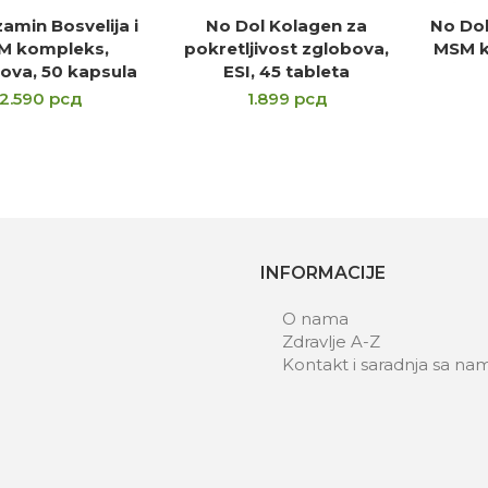
amin Bosvelija i
No Dol Kolagen za
No Do
DAJ U KORPU
DODAJ U KORPU
D
M kompleks,
pokretljivost zglobova,
MSM k
ova, 50 kapsula
ESI, 45 tableta
2.590
рсд
1.899
рсд
INFORMACIJE
O nama
Zdravlje A-Z
Kontakt i saradnja sa na