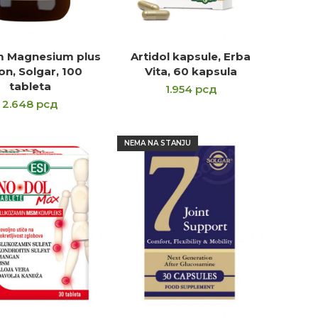
m Magnesium plus
Artidol kapsule, Erba
ODAJ U KORPU
DODAJ U KORPU
on, Solgar, 100
Vita, 60 kapsula
tableta
1.954
рсд
2.648
рсд
NEMA NA STANJU