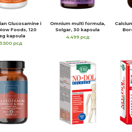
ian Glucosamine i
Omnium multi formula,
Calciu
OČITAJTE JOŠ
DODAJ U KORPU
D
Now Foods, 120
Solgar, 30 kapsula
Bor
eg kapsula
4.499
рсд
3.500
рсд