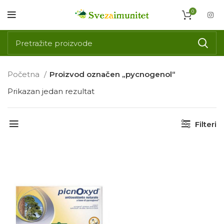
0
Početna
Proizvod označen „pycnogenol“
Prikazan jedan rezultat
Filteri