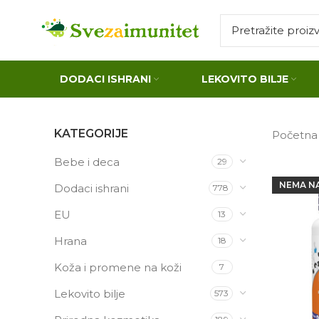
DODACI ISHRANI
LEKOVITO BILJE
KATEGORIJE
Početn
Bebe i deca
29
NEMA N
Dodaci ishrani
778
EU
13
Hrana
18
Koža i promene na koži
7
Lekovito bilje
573