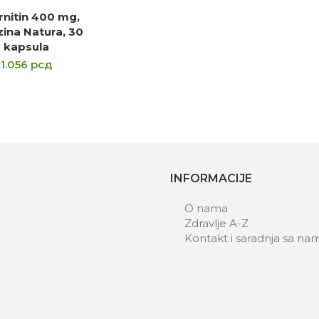
rnitin 400 mg,
DAJ U KORPU
ina Natura, 30
kapsula
1.056
рсд
INFORMACIJE
O nama
Zdravlje A-Z
Kontakt i saradnja sa na