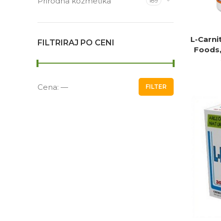
Prirodna kozmetika
189
L-Carni
PR
FILTRIRAJ PO CENI
Foods,
Cena:
—
FILTER