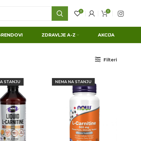
0
0
BRENDOVI
ZDRAVLJE A-Z
AKCIJA
Filteri
A STANJU
NEMA NA STANJU