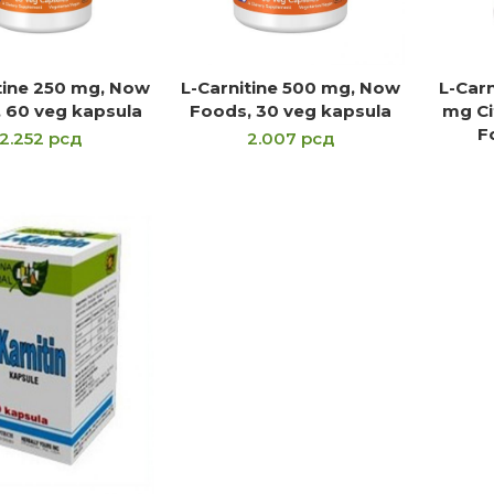
tine 250 mg, Now
L-Carnitine 500 mg, Now
L-Carn
OČITAJTE JOŠ
PROČITAJTE JOŠ
P
 60 veg kapsula
Foods, 30 veg kapsula
mg Ci
F
2.252
рсд
2.007
рсд