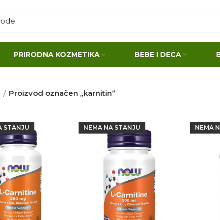
PRIRODNA KOZMETIKA
BEBE I DECA
a
Proizvod označen „karnitin“
A STANJU
NEMA NA STANJU
NEMA N