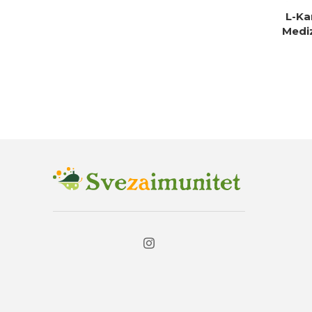
L-Ka
DO
Mediz