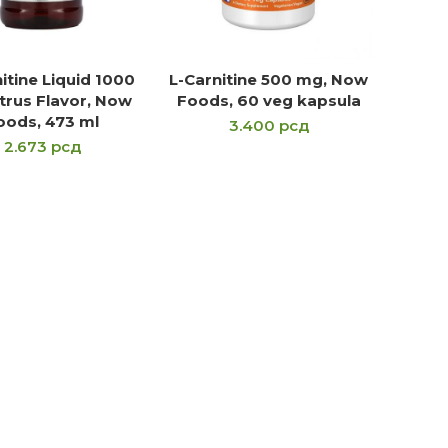
itine Liquid 1000
L-Carnitine 500 mg, Now
ROČITAJTE JOŠ
PROČITAJTE JOŠ
trus Flavor, Now
Foods, 60 veg kapsula
oods, 473 ml
3.400
рсд
2.673
рсд