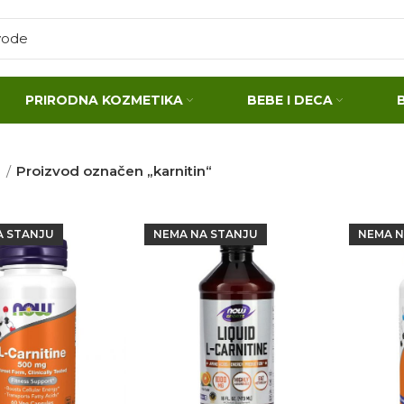
PRIRODNA KOZMETIKA
BEBE I DECA
a
Proizvod označen „karnitin“
A STANJU
NEMA NA STANJU
NEMA N