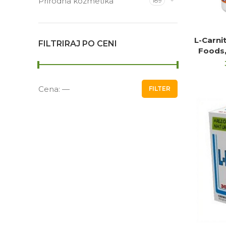
Prirodna kozmetika
189
L-Carni
PR
FILTRIRAJ PO CENI
Foods,
Cena:
—
FILTER