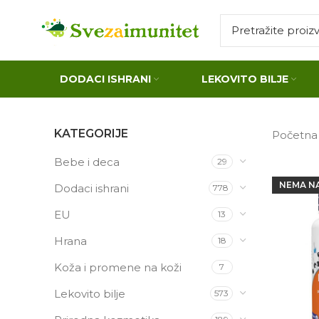
DODACI ISHRANI
LEKOVITO BILJE
KATEGORIJE
Početn
Bebe i deca
29
NEMA N
Dodaci ishrani
778
EU
13
Hrana
18
Koža i promene na koži
7
Lekovito bilje
573