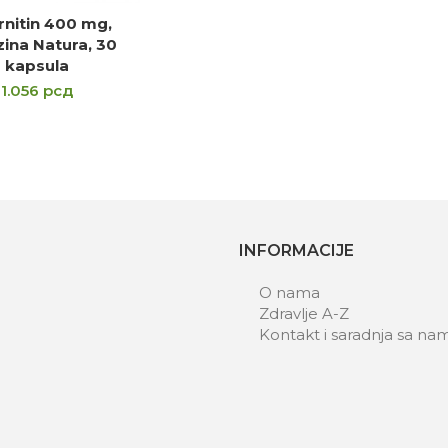
rnitin 400 mg,
DAJ U KORPU
ina Natura, 30
kapsula
1.056
рсд
INFORMACIJE
O nama
Zdravlje A-Z
Kontakt i saradnja sa na