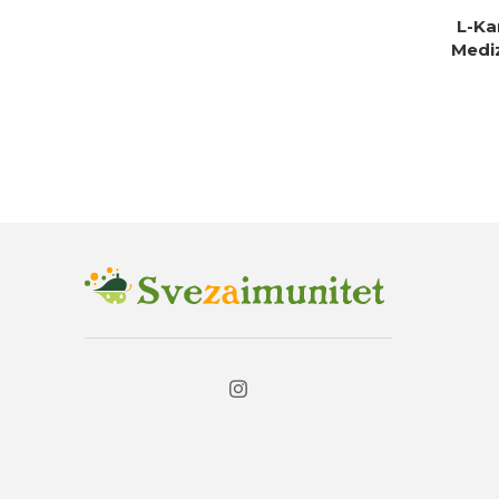
L-Ka
DO
Mediz