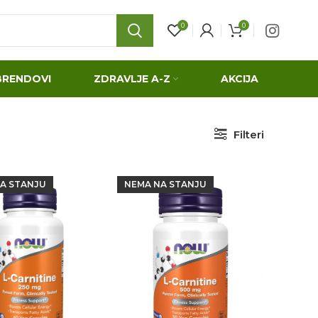
0
0
BRENDOVI
ZDRAVLJE A-Z
AKCIJA
Filteri
A STANJU
NEMA NA STANJU