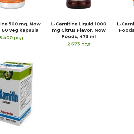
tine 500 mg, Now
L-Carnitine Liquid 1000
L-Carn
OČITAJTE JOŠ
PROČITAJTE JOŠ
P
 60 veg kapsula
mg Citrus Flavor, Now
Foods
Foods, 473 ml
3.400
рсд
2.673
рсд