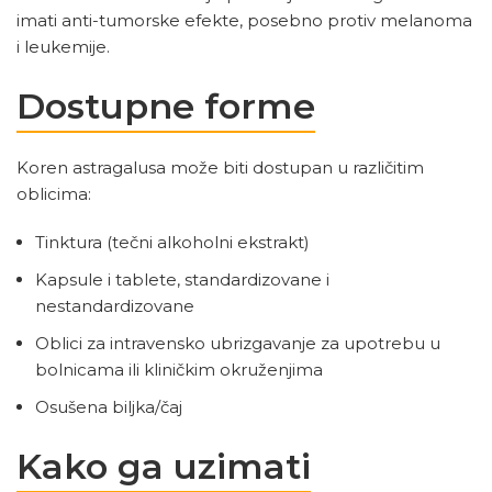
imati anti-tumorske efekte, posebno protiv melanoma
i leukemije.
Dostupne forme
Koren astragalusa može biti dostupan u različitim
oblicima:
Tinktura (tečni alkoholni ekstrakt)
Kapsule i tablete, standardizovane i
nestandardizovane
Oblici za intravensko ubrizgavanje za upotrebu u
bolnicama ili kliničkim okruženjima
Osušena biljka/čaj
Kako ga uzimati