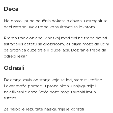
Deca
Ne postoji puno naučnih dokaza o davanju astragalusa
deci zato se uvek treba konsultovati sa lekarom.
Prema tradicionlanoj kineskoj medicini ne treba davati
astragalus detetu sa groznicom, jer biljka može da učini
da groznica duže traje ili bude jača. Doziranje treba da
odredi lekar.
Odrasli
Doziranje zavisi od stanja koje se leči, starosti i težine.
Lekar može pomoći u pronalaženju najsigurnije i
najefikasnije doze. Veće doze mogu suzbiti imuni
sistem.
Za najbolje rezultate najsigurnije je koristiti