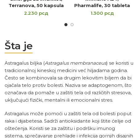
Terranova, 50 kapsula
Pharmalife, 30 tableta
2.230
рсд
1.300
рсд
Šta je
Astragalus biljka (
Astragalus membranaceus
) se koristi u
tradicionalnoj kineskoj medicini već hiljadama godina.
Često se kombinovala sa drugim lekovitim biljem da bi
ojačala telo protiv bolesti. Naziva se adaptogenom, što
označava da pomaže u zaštiti tela od različitih stresova,
uključujući fizički, mentalni ili emocionalni stres.
Astragalus može pomoći u zaštiti tela od bolesti poput
raka i dijabetesa. Sadrži antioksidante koji štite ćelije od
oštećenja. Koristi se za zaštitu i podršku imunog
sistema, sprečavanje prehlade i infekcija gornjih disajnih