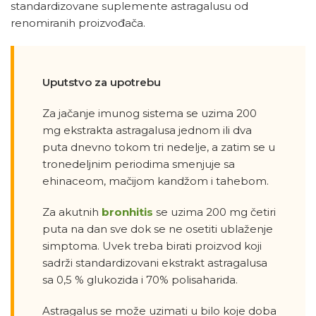
standardizovane suplemente astragalusu od
renomiranih proizvođača.
Uputstvo za upotrebu
Za jačanje imunog sistema se uzima 200
mg ekstrakta astragalusa jednom ili dva
puta dnevno tokom tri nedelje, a zatim se u
tronedeljnim periodima smenjuje sa
ehinaceom, mačijom kandžom i tahebom.
Za akutnih
bronhitis
se uzima 200 mg četiri
puta na dan sve dok se ne osetiti ublaženje
simptoma. Uvek treba birati proizvod koji
sadrži standardizovani ekstrakt astragalusa
sa 0,5 % glukozida i 70% polisaharida.
Astragalus se može uzimati u bilo koje doba