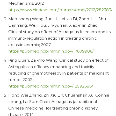
Mechanisms; 2012
https://www.hindawi.com/journals/omcl/2012/282383/
Mao-sheng Wang, Jun Li, Hai-xia Di, Zhen-li Li, Shu-
Lian Yang, Wei Hou, Jin-yu Yan, Xiao-min Zhao;
Clinical study on effect of Astragalus Injection and its
immuno-regulation action in treating chronic
aplastic anemia; 2007
https://pubmed.ncbi.nlm.nih.gov/17609906/
Ping Duan, Zai-mo Wang; Clinical study on effect of
Astragalus in efficacy enhancing and toxicity
reducing of chemotherapy in patients of malignant
tumor; 2002
https://pubmed.ncbi.nlm.nih.gov/12592686/
Hong Wei Zhang, Zhi Xiu Lin, Chuanshan Xu, Connie
Leung, Lai Sum Chan; Astragalus (a traditional
Chinese medicine) for treating chronic kidney
disease; 2014