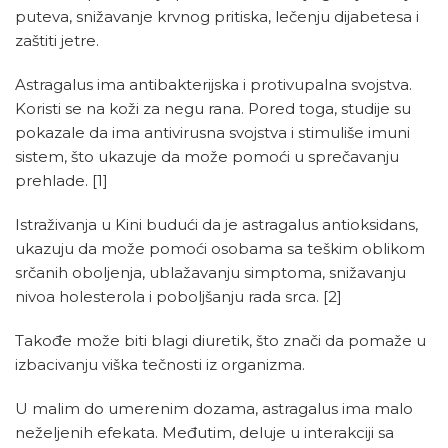
puteva, snižavanje krvnog pritiska, lečenju dijabetesa i
zaštiti jetre.
Astragalus ima antibakterijska i protivupalna svojstva.
Koristi se na koži za negu rana. Pored toga, studije su
pokazale da ima antivirusna svojstva i stimuliše imuni
sistem, što ukazuje da može pomoći u sprečavanju
prehlade.
[1]
Istraživanja u Kini budući da je astragalus antioksidans,
ukazuju da može pomoći osobama sa teškim oblikom
srčanih oboljenja, ublažavanju simptoma, snižavanju
nivoa holesterola i poboljšanju rada srca.
[2]
Takođe može biti blagi diuretik, što znači da pomaže u
izbacivanju viška tečnosti iz organizma.
U malim do umerenim dozama, astragalus ima malo
neželjenih efekata. Međutim, deluje u interakciji sa