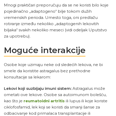
Mnogi praktičari preporučuju da se ne koristi bilo koje
pojedinačno „adaptogeno“ bilje tokom dužih
vremenskih perioda. Umesto toga, oni predlažu
rotiranje između nekoliko „adaptogenih lekovitih
biljaka“ svakih nekoliko meseci (vidi odeljak Uputstvo
za upotrebu).
Moguće interakcije
Osobe koje uzimaju neke od sledećih lekova, ne bi
smele da koristite astragalus bez prethodne
konsultacije sa lekarom:
Lekovi koji suzbijaju imuni sistem:
Astragalus može
ometati ove lekove. Osobe sa autoimunom bolešću,
kao što je
reumatoidni artritis
ili lupus ili koje koriste
ciklofosfamid, lek koji se koristi da smanji šanse za
odbacivanje kod primalaca transplantacije ili