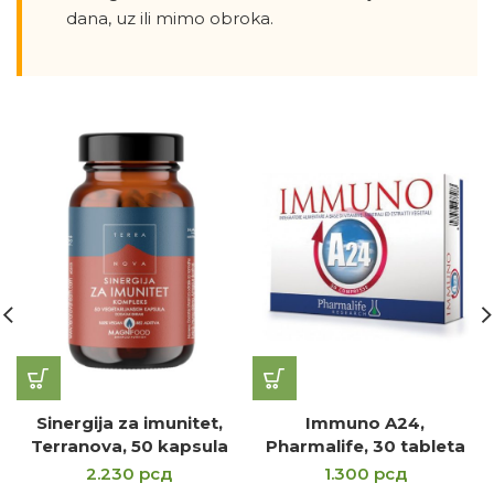
dana, uz ili mimo obroka.
Sinergija za imunitet,
Immuno A24,
Terranova, 50 kapsula
Pharmalife, 30 tableta
2.230
рсд
1.300
рсд