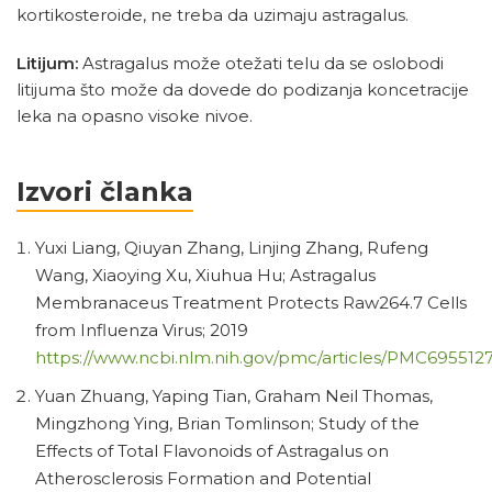
kortikosteroide, ne treba da uzimaju astragalus.
Litijum:
Astragalus može otežati telu da se oslobodi
litijuma što može da dovede do podizanja koncetracije
leka na opasno visoke nivoe.
Izvori članka
Yuxi Liang, Qiuyan Zhang, Linjing Zhang, Rufeng
Wang, Xiaoying Xu, Xiuhua Hu; Astragalus
Membranaceus Treatment Protects Raw264.7 Cells
from Influenza Virus; 2019
https://www.ncbi.nlm.nih.gov/pmc/articles/PMC6955127
Yuan Zhuang, Yaping Tian, Graham Neil Thomas,
Mingzhong Ying, Brian Tomlinson; Study of the
Effects of Total Flavonoids of Astragalus on
Atherosclerosis Formation and Potential