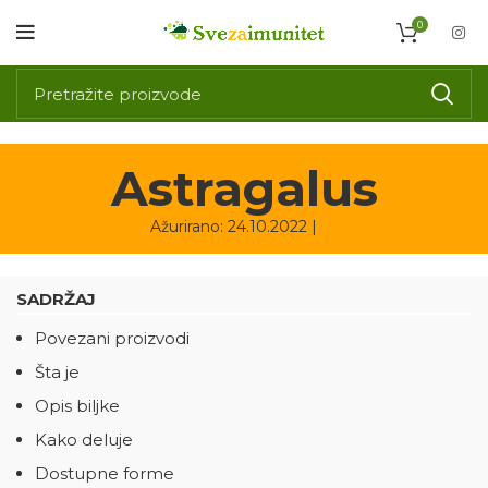
0
Astragalus
Ažurirano: 24.10.2022 |
SADRŽAJ
Povezani proizvodi
Šta je
Opis biljke
Kako deluje
Dostupne forme