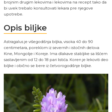
brojnim drugim lekovima i lekovima na recept tako da
bi uvek trebalo konsultovati lekara pre njegove
upotrebe.
Opis biljke
Astragalus je višegodišnja biljka, visoka 40 do 90
centimetara, poreklom iz severnih i istočnih delova
Kine, Mongolije i Koreje. Ima dlakave stabljike sa lišćem
sastavljenim od 12 do 18 pari listića. Koren je lekoviti deo
biljke i obično se bere iz četvorogodišnje biljke.