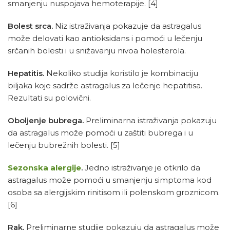
smanjenju nuspojava hemoterapije.
[4]
Bolest srca.
Niz istraživanja pokazuje da astragalus
može delovati kao antioksidans i pomoći u lečenju
srčanih bolesti i u snižavanju nivoa holesterola.
Hepatitis.
Nekoliko studija koristilo je kombinaciju
biljaka koje sadrže astragalus za lečenje hepatitisa.
Rezultati su polovični.
Oboljenje bubrega.
Preliminarna istraživanja pokazuju
da astragalus može pomoći u zaštiti bubrega i u
lečenju bubrežnih bolesti.
[5]
Sezonska alergije
.
Jedno istraživanje je otkrilo da
astragalus može pomoći u smanjenju simptoma kod
osoba sa alergijskim rinitisom ili polenskom groznicom.
[6]
Rak.
Preliminarne studije pokazuju da astragalus može