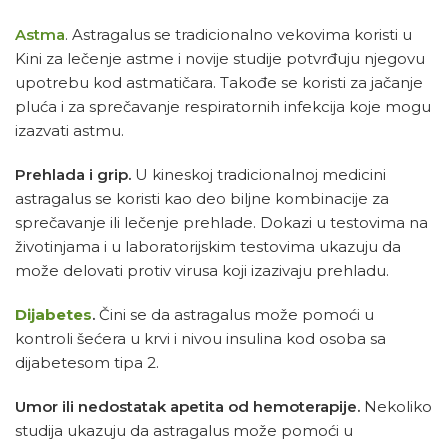
Astma
. Astragalus se tradicionalno vekovima koristi u
Kini za lečenje astme i novije studije potvrđuju njegovu
upotrebu kod astmatičara. Takođe se koristi za jačanje
pluća i za sprečavanje respiratornih infekcija koje mogu
izazvati astmu.
Prehlada i grip.
U kineskoj tradicionalnoj medicini
astragalus se koristi kao deo biljne kombinacije za
sprečavanje ili lečenje prehlade. Dokazi u testovima na
životinjama i u laboratorijskim testovima ukazuju da
može delovati protiv virusa koji izazivaju prehladu.
Dijabetes
.
Čini se da astragalus može pomoći u
kontroli šećera u krvi i nivou insulina kod osoba sa
dijabetesom tipa 2.
Umor ili nedostatak apetita od hemoterapije.
Nekoliko
studija ukazuju da astragalus može pomoći u