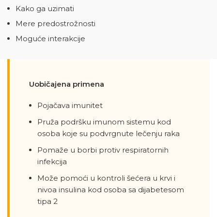
Kako ga uzimati
Mere predostrožnosti
Moguće interakcije
Uobičajena primena
Pojačava imunitet
Pruža podršku imunom sistemu kod
osoba koje su podvrgnute lečenju raka
Pomaže u borbi protiv respiratornih
infekcija
Može pomoći u kontroli šećera u krvi i
nivoa insulina kod osoba sa dijabetesom
tipa 2