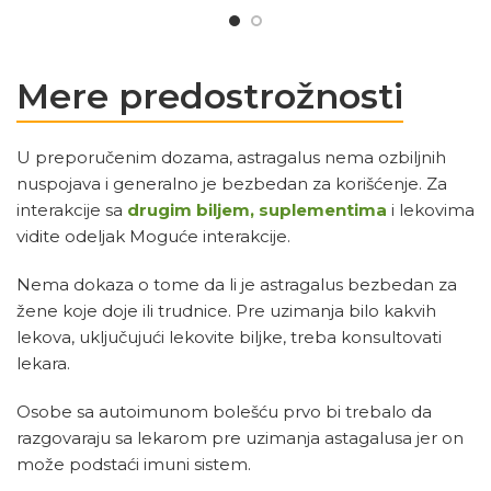
Mere predostrožnosti
U preporučenim dozama, astragalus nema ozbiljnih
nuspojava i generalno je bezbedan za korišćenje. Za
interakcije sa
drugim biljem, suplementima
i lekovima
vidite odeljak Moguće interakcije.
Nema dokaza o tome da li je astragalus bezbedan za
žene koje doje ili trudnice. Pre uzimanja bilo kakvih
lekova, uključujući lekovite biljke, treba konsultovati
lekara.
Osobe sa autoimunom bolešću prvo bi trebalo da
razgovaraju sa lekarom pre uzimanja astagalusa jer on
može podstaći imuni sistem.