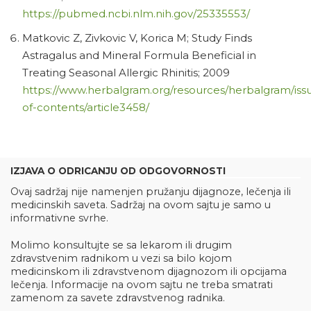
https://pubmed.ncbi.nlm.nih.gov/25335553/
Matkovic Z, Zivkovic V, Korica M; Study Finds
Astragalus and Mineral Formula Beneficial in
Treating Seasonal Allergic Rhinitis; 2009
https://www.herbalgram.org/resources/herbalgram/issu
of-contents/article3458/
IZJAVA O ODRICANJU OD ODGOVORNOSTI
Ovaj sadržaj nije namenjen pružanju dijagnoze, lečenja ili
medicinskih saveta. Sadržaj na ovom sajtu je samo u
informativne svrhe.
Molimo konsultujte se sa lekarom ili drugim
zdravstvenim radnikom u vezi sa bilo kojom
medicinskom ili zdravstvenom dijagnozom ili opcijama
lečenja. Informacije na ovom sajtu ne treba smatrati
zamenom za savete zdravstvenog radnika.