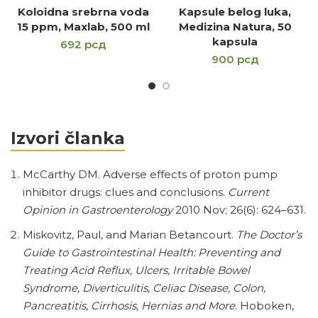
Koloidna srebrna voda
Kapsule belog luka,
15 ppm, Maxlab, 500 ml
Medizina Natura, 50
kapsula
692
рсд
900
рсд
Izvori članka
McCarthy DM. Adverse effects of proton pump
inhibitor drugs: clues and conclusions.
Current
Opinion in Gastroenterology
2010 Nov; 26(6): 624–631.
Miskovitz, Paul, and Marian Betancourt.
The Doctor’s
Guide to Gastrointestinal Health: Preventing and
Treating Acid Reflux, Ulcers, Irritable Bowel
Syndrome, Diverticulitis, Celiac Disease, Colon,
Pancreatitis, Cirrhosis, Hernias and More
. Hoboken,