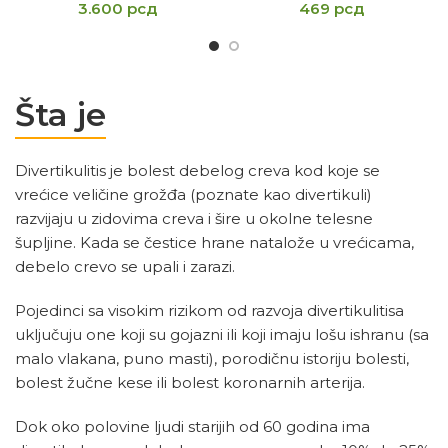
3.600
рсд
469
рсд
Šta je
Divertikulitis je bolest debelog creva kod koje se
vrećice veličine grožđa (poznate kao divertikuli)
razvijaju u zidovima creva i šire u okolne telesne
šupljine. Kada se čestice hrane natalože u vrećicama,
debelo crevo se upali i zarazi.
Pojedinci sa visokim rizikom od razvoja divertikulitisa
uključuju one koji su gojazni ili koji imaju lošu ishranu (sa
malo vlakana, puno masti), porodičnu istoriju bolesti,
bolest žučne kese ili bolest koronarnih arterija.
Dok oko polovine ljudi starijih od 60 godina ima