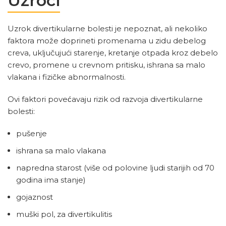
Uzroci
Uzrok divertikularne bolesti je nepoznat, ali nekoliko
faktora može doprineti promenama u zidu debelog
creva, uključujući starenje, kretanje otpada kroz debelo
crevo, promene u crevnom pritisku, ishrana sa malo
vlakana i fizičke abnormalnosti.
Ovi faktori povećavaju rizik od razvoja divertikularne
bolesti:
pušenje
ishrana sa malo vlakana
napredna starost (više od polovine ljudi starijih od 70
godina ima stanje)
gojaznost
muški pol, za divertikulitis