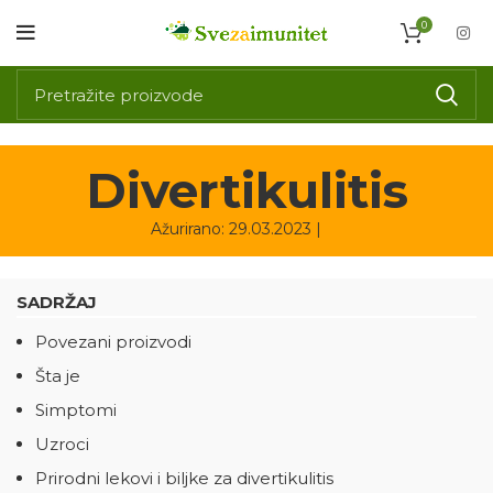
0
Divertikulitis
Ažurirano: 29.03.2023 |
SADRŽAJ
Povezani proizvodi
Šta je
Simptomi
Uzroci
Prirodni lekovi i biljke za divertikulitis