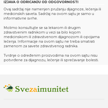
IZJAVA O ODRICANJU OD ODGOVORNOSTI
Ovaj sadržaj nije namenjen pružanju dijagnoze, lečenja ili
medicinskih saveta. Sadržaj na ovom sajtu je samo u
informativne svrhe.
Molimo konsultujte se sa lekarom ili drugim
zdravstvenim radnikom u vezi sa bilo kojom
medicinskom ili zdravstvenom dijagnozom ili opcijama
lečenja. Informacije na ovom sajtu ne treba smatrati
zamenom za savete zdravstvenog radnika.
Tvrdnje o određenim proizvodima na ovom sajtu nisu
potvrđene za dijagnozu, lečenje ili sprečavanje bolesti.