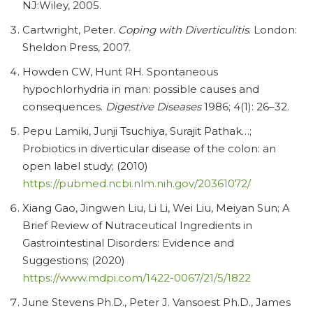
NJ:Wiley, 2005.
Cartwright, Peter.
Coping with Diverticulitis
. London:
Sheldon Press, 2007.
Howden CW, Hunt RH. Spontaneous
hypochlorhydria in man: possible causes and
consequences.
Digestive Diseases
1986; 4(1): 26–32.
Pepu Lamiki, Junji Tsuchiya, Surajit Pathak…;
Probiotics in diverticular disease of the colon: an
open label study; (2010)
https://pubmed.ncbi.nlm.nih.gov/20361072/
Xiang Gao, Jingwen Liu, Li Li, Wei Liu, Meiyan Sun; A
Brief Review of Nutraceutical Ingredients in
Gastrointestinal Disorders: Evidence and
Suggestions; (2020)
https://www.mdpi.com/1422-0067/21/5/1822
June Stevens Ph.D., Peter J. Vansoest Ph.D., James