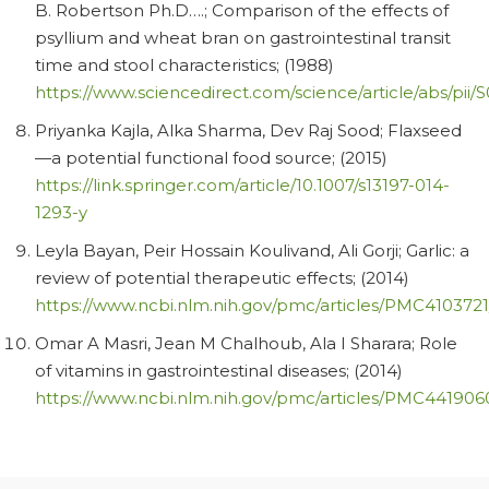
B. Robertson Ph.D….; Comparison of the effects of
psyllium and wheat bran on gastrointestinal transit
time and stool characteristics; (1988)
https://www.sciencedirect.com/science/article/abs/pii
Priyanka Kajla, Alka Sharma, Dev Raj Sood; Flaxseed
—a potential functional food source; (2015)
https://link.springer.com/article/10.1007/s13197-014-
1293-y
Leyla Bayan, Peir Hossain Koulivand, Ali Gorji; Garlic: a
review of potential therapeutic effects; (2014)
https://www.ncbi.nlm.nih.gov/pmc/articles/PMC4103721
Omar A Masri, Jean M Chalhoub, Ala I Sharara; Role
of vitamins in gastrointestinal diseases; (2014)
https://www.ncbi.nlm.nih.gov/pmc/articles/PMC441906