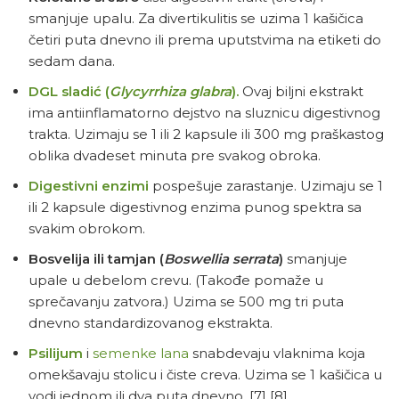
smanjuje upalu. Za divertikulitis se uzima 1 kašičica
četiri puta dnevno ili prema uputstvima na etiketi do
sedam dana.
DGL sladić (
Glycyrrhiza glabra
).
Ovaj biljni ekstrakt
ima antiinflamatorno dejstvo na sluznicu digestivnog
trakta. Uzimaju se 1 ili 2 kapsule ili 300 mg praškastog
oblika dvadeset minuta pre svakog obroka.
Digestivni enzimi
pospešuje zarastanje. Uzimaju se 1
ili 2 kapsule digestivnog enzima punog spektra sa
svakim obrokom.
Bosvelija ili tamjan (
Boswellia serrata
)
smanjuje
upale u debelom crevu. (Takođe pomaže u
sprečavanju zatvora.) Uzima se 500 mg tri puta
dnevno standardizovanog ekstrakta.
Psilijum
i
semenke lana
snabdevaju vlaknima koja
omekšavaju stolicu i čiste creva. Uzima se 1 kašičica u
vodi jednom ili dva puta dnevno.
[7]
[8]