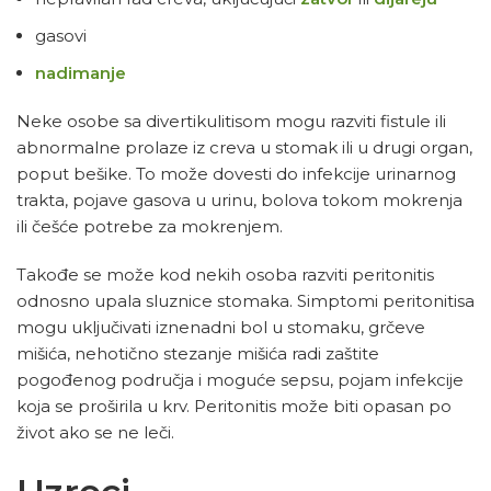
gasovi
nadimanje
Neke osobe sa divertikulitisom mogu razviti fistule ili
abnormalne prolaze iz creva u stomak ili u drugi organ,
poput bešike. To može dovesti do infekcije urinarnog
trakta, pojave gasova u urinu, bolova tokom mokrenja
ili češće potrebe za mokrenjem.
Takođe se može kod nekih osoba razviti peritonitis
odnosno upala sluznice stomaka. Simptomi peritonitisa
mogu uključivati iznenadni bol u stomaku, grčeve
mišića, nehotično stezanje mišića radi zaštite
pogođenog područja i moguće sepsu, pojam infekcije
koja se proširila u krv. Peritonitis može biti opasan po
život ako se ne leči.