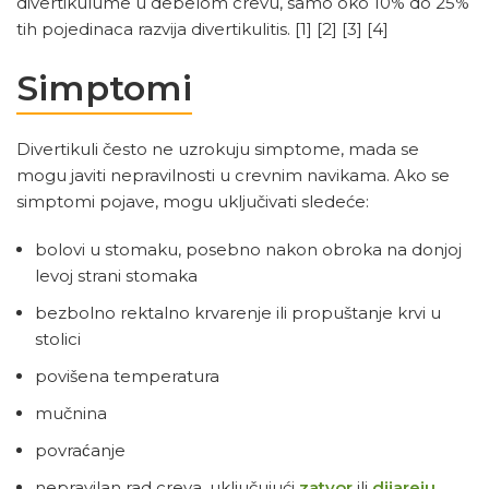
divertikulume u debelom crevu, samo oko 10% do 25%
tih pojedinaca razvija divertikulitis.
[1]
[2]
[3]
[4]
Simptomi
Divertikuli često ne uzrokuju simptome, mada se
mogu javiti nepravilnosti u crevnim navikama. Ako se
simptomi pojave, mogu uključivati sledeće:
bolovi u stomaku, posebno nakon obroka na donjoj
levoj strani stomaka
bezbolno rektalno krvarenje ili propuštanje krvi u
stolici
povišena temperatura
mučnina
povraćanje
nepravilan rad creva, uključujući
zatvor
ili
dijareju