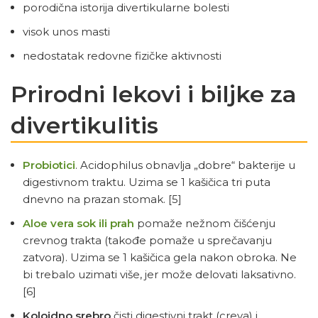
porodična istorija divertikularne bolesti
visok unos masti
nedostatak redovne fizičke aktivnosti
Prirodni lekovi i biljke za
divertikulitis
Probiotici
. Acidophilus obnavlja „dobre“ bakterije u
digestivnom traktu. Uzima se 1 kašičica tri puta
dnevno na prazan stomak.
[5]
Aloe vera sok ili prah
pomaže nežnom čišćenju
crevnog trakta (takođe pomaže u sprečavanju
zatvora). Uzima se 1 kašičica gela nakon obroka. Ne
bi trebalo uzimati više, jer može delovati laksativno.
[6]
Koloidno srebro
čisti digestivni trakt (creva) i