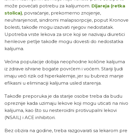
može povećati potrebu za kalijumom.
Dijareja (retka
stolica)
, povraćanje, prekomerno znojenje,
neuhranjenost, sindromi malapsorpcije, poput Kronove
bolesti, takođe mogu izazvati njegov nedostatak.
Upotreba vrste lekova za srce koji se nazivaju diuretici
henleove petlje takođe mogu dovesti do nedostatka
kalijuma.
Većina populacije dobija neophodne količine kalijuma
iz zdrave ishrane bogate povrćem i voćem. Stariji ljudi
imaju veći rizik od hiperkalemije, jer su bubrezi manje
efikasni u eliminaciji kalijuma usled starenja.
Takođe preporuka je da starije osobe treba da budu
opreznije kada uzimaju lekove koji mogu uticati na nivo
kalijuma, kao što su nesteroidni protivupalni lekovi
(NSAIL) i ACE inhibitori.
Bez obzira na godine, treba razgovarati sa lekarom pre