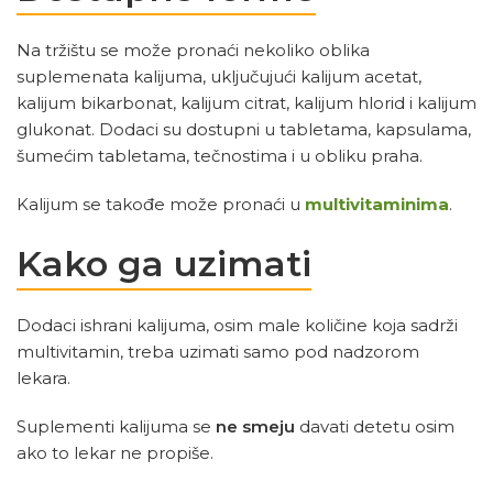
Na tržištu se može pronaći nekoliko oblika
suplemenata kalijuma, uključujući kalijum acetat,
kalijum bikarbonat, kalijum citrat, kalijum hlorid i kalijum
glukonat. Dodaci su dostupni u tabletama, kapsulama,
šumećim tabletama, tečnostima i u obliku praha.
Kalijum se takođe može pronaći u
multivitaminima
.
Kako ga uzimati
Dodaci ishrani kalijuma, osim male količine koja sadrži
multivitamin, treba uzimati samo pod nadzorom
lekara.
Suplementi kalijuma se
ne smeju
davati detetu osim
ako to lekar ne propiše.