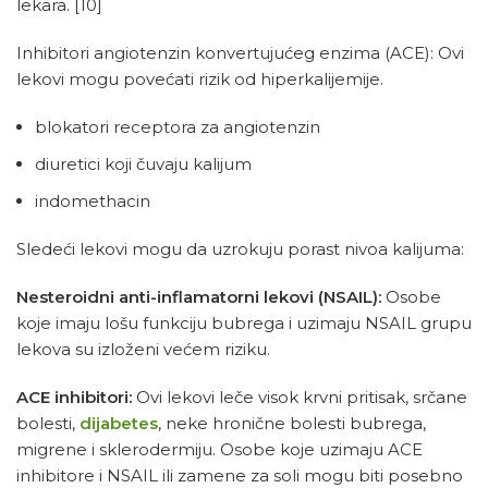
lekara.
[10]
Inhibitori angiotenzin konvertujućeg enzima (ACE): Ovi
lekovi mogu povećati rizik od hiperkalijemije.
blokatori receptora za angiotenzin
diuretici koji čuvaju kalijum
indomethacin
Sledeći lekovi mogu da uzrokuju porast nivoa kalijuma:
Nesteroidni anti-inflamatorni lekovi (NSAIL):
Osobe
koje imaju lošu funkciju bubrega i uzimaju NSAIL grupu
lekova su izloženi većem riziku.
ACE inhibitori:
Ovi lekovi leče visok krvni pritisak, srčane
bolesti,
dijabetes
, neke hronične bolesti bubrega,
migrene i sklerodermiju. Osobe koje uzimaju ACE
inhibitore i NSAIL ili zamene za soli mogu biti posebno