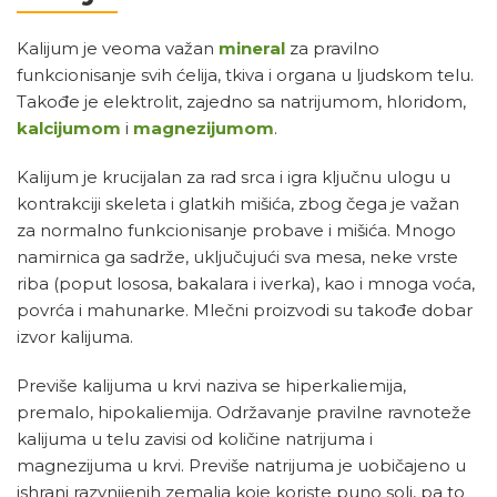
Kalijum je veoma važan
mineral
za pravilno
funkcionisanje svih ćelija, tkiva i organa u ljudskom telu.
Takođe je elektrolit, zajedno sa natrijumom, hloridom,
kalcijumom
i
magnezijumom
.
Kalijum je krucijalan za rad srca i igra ključnu ulogu u
kontrakciji skeleta i glatkih mišića, zbog čega je važan
za normalno funkcionisanje probave i mišića. Mnogo
namirnica ga sadrže, uključujući sva mesa, neke vrste
riba (poput lososa, bakalara i iverka), kao i mnoga voća,
povrća i mahunarke. Mlečni proizvodi su takođe dobar
izvor kalijuma.
Previše kalijuma u krvi naziva se hiperkaliemija,
premalo, hipokaliemija. Održavanje pravilne ravnoteže
kalijuma u telu zavisi od količine natrijuma i
magnezijuma u krvi. Previše natrijuma je uobičajeno u
ishrani razvnijenih zemalja koje koriste puno soli, pa to