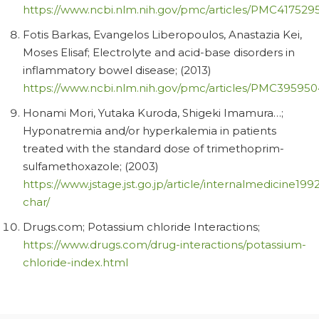
https://www.ncbi.nlm.nih.gov/pmc/articles/PMC4175295
Fotis Barkas, Evangelos Liberopoulos, Anastazia Kei,
Moses Elisaf; Electrolyte and acid-base disorders in
inflammatory bowel disease; (2013)
https://www.ncbi.nlm.nih.gov/pmc/articles/PMC395950
Honami Mori, Yutaka Kuroda, Shigeki Imamura…;
Hyponatremia and/or hyperkalemia in patients
treated with the standard dose of trimethoprim-
sulfamethoxazole; (2003)
https://www.jstage.jst.go.jp/article/internalmedicine1992/
char/
Drugs.com; Potassium chloride Interactions;
https://www.drugs.com/drug-interactions/potassium-
chloride-index.html