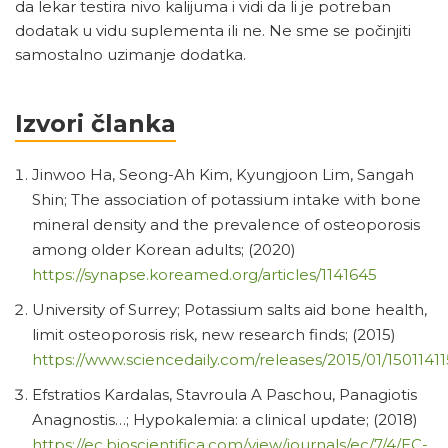
da lekar testira nivo kalijuma i vidi da li je potreban
dodatak u vidu suplementa ili ne. Ne sme se počinjiti
samostalno uzimanje dodatka.
Izvori članka
Jinwoo Ha, Seong-Ah Kim, Kyungjoon Lim, Sangah
Shin; The association of potassium intake with bone
mineral density and the prevalence of osteoporosis
among older Korean adults; (2020)
https://synapse.koreamed.org/articles/1141645
University of Surrey; Potassium salts aid bone health,
limit osteoporosis risk, new research finds; (2015)
https://www.sciencedaily.com/releases/2015/01/150114
Efstratios Kardalas, Stavroula A Paschou, Panagiotis
Anagnostis…; Hypokalemia: a clinical update; (2018)
https://ec.bioscientifica.com/view/journals/ec/7/4/EC-