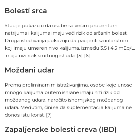
Bolesti srca
Studije pokazuju da osobe sa većim procentom
natrijuma i kalijuma imaju veći rizik od srčanih bolesti.
Druga istraživanja pokazuju da pacijenti sa infarktom
koji imaju umeren nivo kalijuma, između 3,5 i 4,5 mEq/L,
imaju niži rizik smrtnog ishoda.
[5]
[6]
Moždani udar
Prema preliminarnim istraživanjima, osobe koje unose
mnogo kalijuma putem ishrane imaju niži rizik od
moždanog udara, naročito ishemijskog moždanog
udara. Međutim, čini se da suplementacija kalijuma ne
donosi istu korist.
[7]
Zapaljenske bolesti creva (IBD)