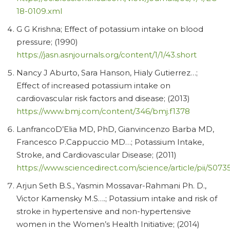
18-0109.xml
G G Krishna; Effect of potassium intake on blood
pressure; (1990)
https://jasn.asnjournals.org/content/1/1/43.short
Nancy J Aburto, Sara Hanson, Hialy Gutierrez…;
Effect of increased potassium intake on
cardiovascular risk factors and disease; (2013)
https://www.bmj.com/content/346/bmj.f1378
LanfrancoD’Elia MD, PhD, Gianvincenzo Barba MD,
Francesco P.Cappuccio MD…; Potassium Intake,
Stroke, and Cardiovascular Disease; (2011)
https://www.sciencedirect.com/science/article/pii/S0
Arjun Seth B.S., Yasmin Mossavar-Rahmani Ph. D.,
Victor Kamensky M.S….; Potassium intake and risk of
stroke in hypertensive and non-hypertensive
women in the Women’s Health Initiative; (2014)