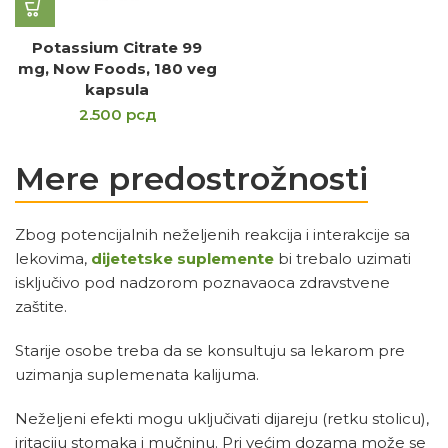
Potassium Citrate 99
mg, Now Foods, 180 veg
kapsula
2.500
рсд
Mere predostrožnosti
Zbog potencijalnih neželjenih reakcija i interakcije sa
lekovima,
dijetetske suplemente
bi trebalo uzimati
isključivo pod nadzorom poznavaoca zdravstvene
zaštite.
Starije osobe treba da se konsultuju sa lekarom pre
uzimanja suplemenata kalijuma.
Neželjeni efekti mogu uključivati dijareju (retku stolicu),
iritaciju stomaka i mučninu. Pri većim dozama može se