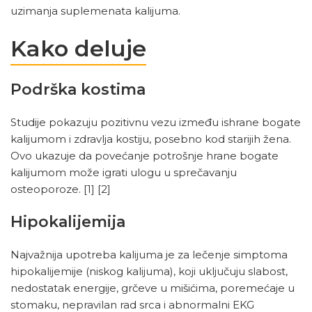
uzimanja suplemenata kalijuma.
Kako deluje
Podrška kostima
Studije pokazuju pozitivnu vezu između ishrane bogate
kalijumom i zdravlja kostiju, posebno kod starijih žena.
Ovo ukazuje da povećanje potrošnje hrane bogate
kalijumom može igrati ulogu u sprečavanju
osteoporoze.
[1]
[2]
Hipokalijemija
Najvažnija upotreba kalijuma je za lečenje simptoma
hipokalijemije (niskog kalijuma), koji uključuju slabost,
nedostatak energije, grčeve u mišićima, poremećaje u
stomaku, nepravilan rad srca i abnormalni EKG