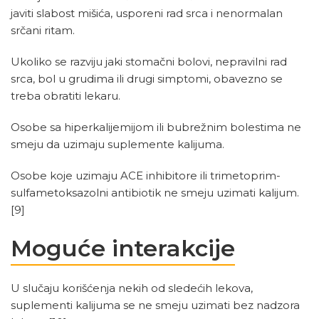
javiti slabost mišića, usporeni rad srca i nenormalan
srčani ritam.
Ukoliko se razviju jaki stomačni bolovi, nepravilni rad
srca, bol u grudima ili drugi simptomi, obavezno se
treba obratiti lekaru.
Osobe sa hiperkalijemijom ili bubrežnim bolestima ne
smeju da uzimaju suplemente kalijuma.
Osobe koje uzimaju ACE inhibitore ili trimetoprim-
sulfametoksazolni antibiotik ne smeju uzimati kalijum.
[9]
Moguće interakcije
U slučaju korišćenja nekih od sledećih lekova,
suplementi kalijuma se ne smeju uzimati bez nadzora