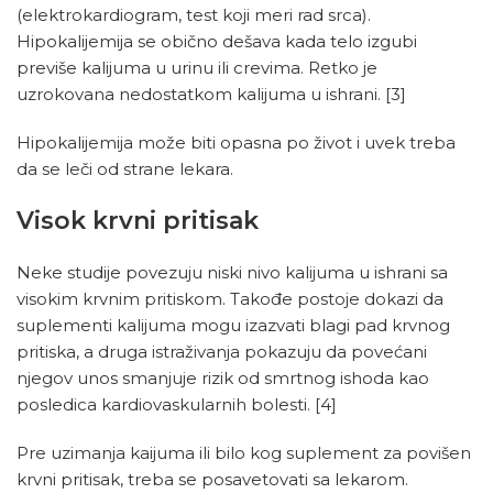
(elektrokardiogram, test koji meri rad srca).
Hipokalijemija se obično dešava kada telo izgubi
previše kalijuma u urinu ili crevima. Retko je
uzrokovana nedostatkom kalijuma u ishrani.
[3]
Hipokalijemija može biti opasna po život i uvek treba
da se leči od strane lekara.
Visok krvni pritisak
Neke studije povezuju niski nivo kalijuma u ishrani sa
visokim krvnim pritiskom. Takođe postoje dokazi da
suplementi kalijuma mogu izazvati blagi pad krvnog
pritiska, a druga istraživanja pokazuju da povećani
njegov unos smanjuje rizik od smrtnog ishoda kao
posledica kardiovaskularnih bolesti.
[4]
Pre uzimanja kaijuma ili bilo kog suplement za povišen
krvni pritisak, treba se posavetovati sa lekarom.