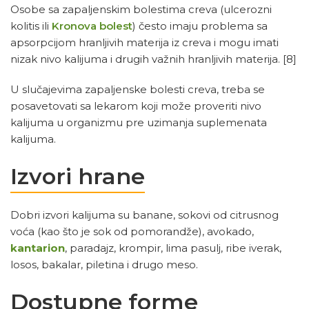
Osobe sa zapaljenskim bolestima creva (ulcerozni
kolitis ili
Kronova bolest
) često imaju problema sa
apsorpcijom hranljivih materija iz creva i mogu imati
nizak nivo kalijuma i drugih važnih hranljivih materija.
[8]
U slučajevima zapaljenske bolesti creva, treba se
posavetovati sa lekarom koji može proveriti nivo
kalijuma u organizmu pre uzimanja suplemenata
kalijuma.
Izvori hrane
Dobri izvori kalijuma su banane, sokovi od citrusnog
voća (kao što je sok od pomorandže), avokado,
kantarion
, paradajz, krompir, lima pasulj, ribe iverak,
losos, bakalar, piletina i drugo meso.
Dostupne forme