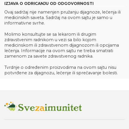
IZJAVA O ODRICANJU OD ODGOVORNOSTI
Ovaj sadržaj nije namenjen pružanju dijagnoze, lečenja ili
medicinskih saveta. Sadržaj na ovom sajtu je samo u
informativne svrhe.
Molimo konsultujte se sa lekarom ili drugim
zdravstvenim radnikom u vezi sa bilo kojom
medicinskom ili zdravstvenom dijagnozom ili opcijama
lečenja. Informacije na ovom sajtu ne treba smatrati
zamenom za savete zdravstvenog radnika.
Tvrdnje o određenim proizvodima na ovom sajtu nisu
potvrđene za dijagnozu, lečenje ili sprečavanje bolesti.