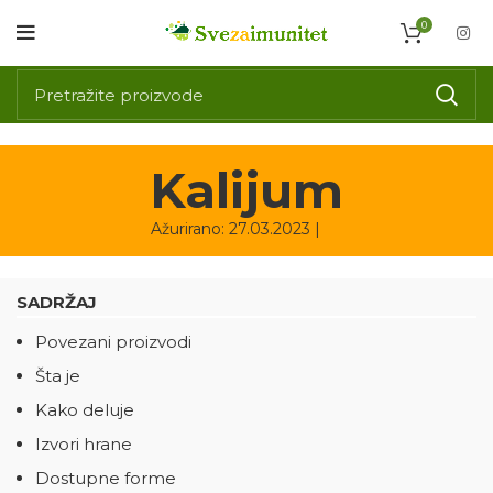
0
Kalijum
Ažurirano: 27.03.2023 |
SADRŽAJ
Povezani proizvodi
Šta je
Kako deluje
Izvori hrane
Dostupne forme