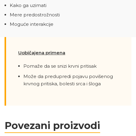
Kako ga uzimati
Mere predostrožnosti
Moguće interakcije
Uobičajena primena
Pomaže da se snizi krvni pritisak
Može da predupredi pojavu povišenog
krvnog pritiska, bolesti srca i šloga
Povezani proizvodi