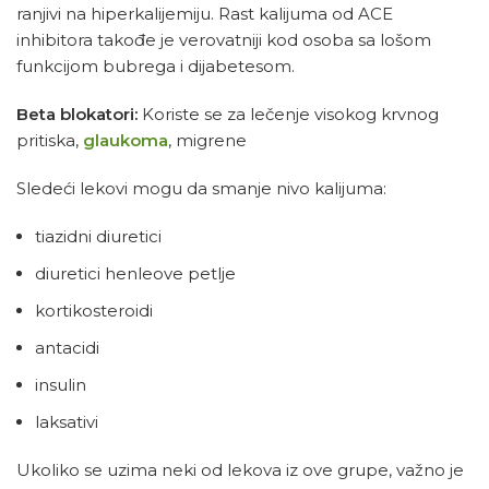
ranjivi na hiperkalijemiju. Rast kalijuma od ACE
inhibitora takođe je verovatniji kod osoba sa lošom
funkcijom bubrega i dijabetesom.
Beta blokatori:
Koriste se za lečenje visokog krvnog
pritiska,
glaukoma
, migrene
Sledeći lekovi mogu da smanje nivo kalijuma:
tiazidni diuretici
diuretici henleove petlje
kortikosteroidi
antacidi
insulin
laksativi
Ukoliko se uzima neki od lekova iz ove grupe, važno je