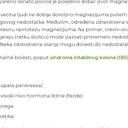
 Zeleno lisnato povrće je posebno dobar izvor magne
 većina ljudi ne dobija dovoljno magnezijuma putem i
jegovog nedostatka. Međutim, određena zdravstvena
lesnu ravnotežu magnezijuma. Na primer, crevni virus
dijareju (retku stolicu) može izazvati privremeni nedos
eka zdravstvena stanja mogu dovesti do nedostataka
inalne bolesti, poput
sindroma iritabilnog kolona (IBS
 (upala pankreasa)
(visoki nivo hormona štitne žlezde)
ubrega
retika