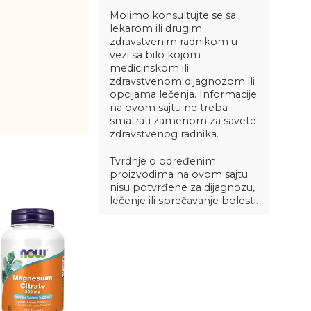
Molimo konsultujte se sa
lekarom ili drugim
zdravstvenim radnikom u
vezi sa bilo kojom
medicinskom ili
zdravstvenom dijagnozom ili
opcijama lečenja. Informacije
na ovom sajtu ne treba
smatrati zamenom za savete
zdravstvenog radnika.
Tvrdnje o određenim
proizvodima na ovom sajtu
nisu potvrđene za dijagnozu,
lečenje ili sprečavanje bolesti.