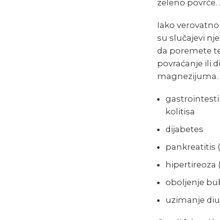
zeleno povrće.
Iako verovatno
su slučajevi n
da poremete te
povraćanje ili 
magnezijuma. N
gastrointest
kolitisa
dijabetes
pankreatitis
hipertireoza 
oboljenje b
uzimanje diu