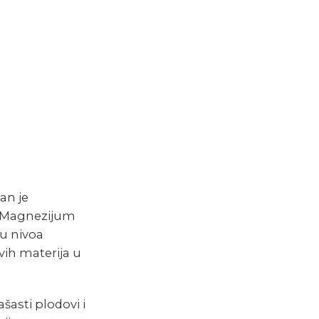
an je
u. Magnezijum
ju nivoa
ivih materija u
šasti plodovi i