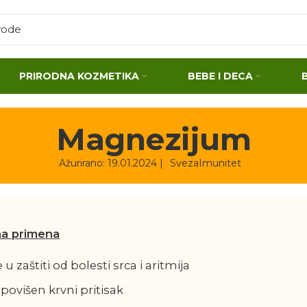
PRIRODNA KOZMETIKA
BEBE I DECA
Magnezijum
Ažurirano: 19.01.2024 |
SvezaImunitet
na primena
 zaštiti od bolesti srca i aritmija
povišen krvni pritisak