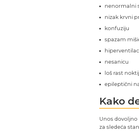
nenormalni s
nizak krvni pr
konfuziju
spazam mišić
hiperventilac
nesanicu
loš rast nokti
epileptični 
Kako de
Unos dovoljno
za sledeća stan