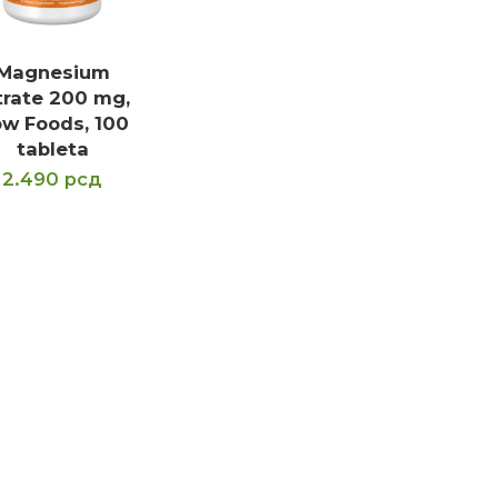
Magnesium
ODAJ U KORPU
trate 200 mg,
w Foods, 100
tableta
2.490
рсд