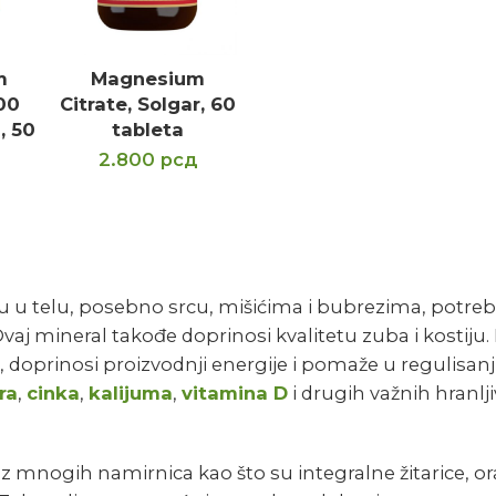
m
Magnesium
PU
DODAJ U KORPU
100
Citrate, Solgar, 60
, 50
tableta
2.800
рсд
u telu, posebno srcu, mišićima i bubrezima, potreb
aj mineral takođe doprinosi kvalitetu zuba i kostij
, doprinosi proizvodnji energije i pomaže u regulisan
ra
,
cinka
,
kalijuma
,
vitamina D
i drugih važnih hranlj
iz mnogih namirnica kao što su integralne žitarice, ora