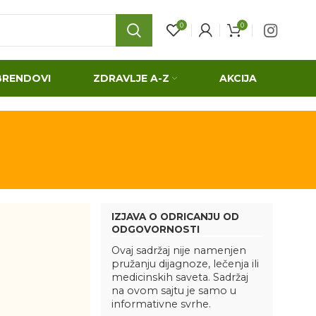
0
0
BRENDOVI
ZDRAVLJE A-Z
AKCIJA
IZJAVA O ODRICANJU OD
ODGOVORNOSTI
Ovaj sadržaj nije namenjen
pružanju dijagnoze, lečenja ili
medicinskih saveta. Sadržaj
na ovom sajtu je samo u
informativne svrhe.