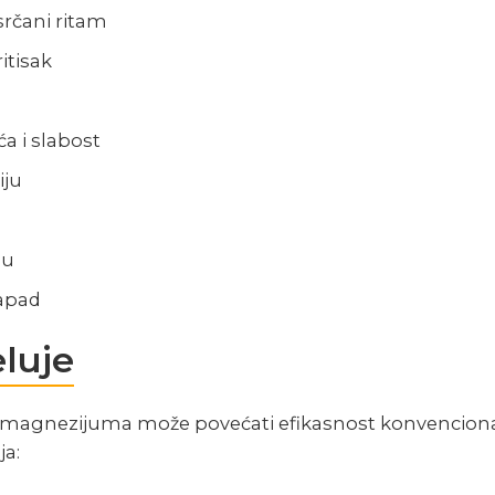
rčani ritam
itisak
a i slabost
iju
ju
napad
luje
 magnezijuma može povećati efikasnost konvenciona
ja: