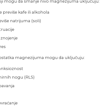
 koji mogu da smanje nivo magnezijuma uključuju:
previše kafe ili alkohola
eviše natrijuma (soli)
ruacije
znojenje
res
statka magnezijuma mogu da uključuju:
anksioznost
irnih nogu (RLS)
pavanja
ovraćanje