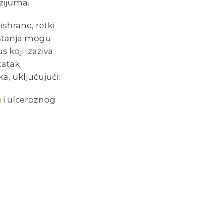
zijuma.
shrane, retki
 stanja mogu
 koji izaziva
tatak
, uključujući:
)
i ulceroznog