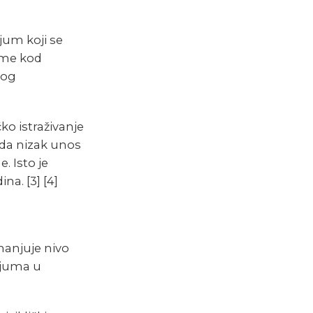
jum koji se
tme kod
nog
ko istraživanje
 da nizak unos
 Isto je
dina.
[3]
[4]
anjuje nivo
ijuma u