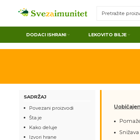
DODACI ISHRANI
LEKOVITO BILJE
SADRŽAJ
Uobičaje
Povezani proizvodi
Šta je
Pomaže u
Kako deluje
Snižava 
Izvori hrane