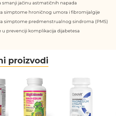
 smanji jačinu astmatičnih napada
a simptome hroničnog umora i fibromijalgije
va simptome predmenstrualnog sindroma (PMS)
u prevenciji komplikacija dijabetesa
i proizvodi