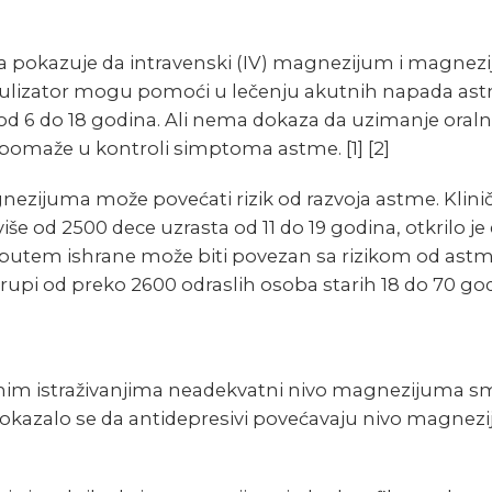
ja pokazuje da intravenski (IV) magnezijum i magnezi
bulizator mogu pomoći u lečenju akutnih napada as
e od 6 do 18 godina. Ali nema dokaza da uzimanje oral
pomaže u kontroli simptoma astme.
[1]
[2]
ezijuma može povećati rizik od razvoja astme. Klinič
še od 2500 dece uzrasta od 11 do 19 godina, otkrilo je
tem ishrane može biti povezan sa rizikom od astme.
upi od preko 2600 odraslih osoba starih 18 do 70 go
im istraživanjima neadekvatni nivo magnezijuma sm
pokazalo se da antidepresivi povećavaju nivo magnez