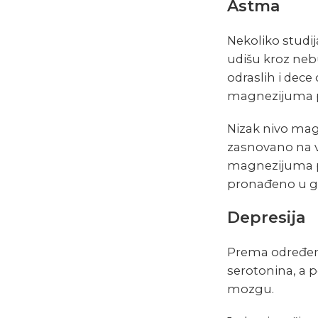
Astma
Nekoliko studi
udišu kroz ne
odraslih i dec
magnezijuma 
Nizak nivo magn
zasnovano na vi
magnezijuma pu
pronađeno u gr
Depresija
Prema određen
serotonina, a 
mozgu.