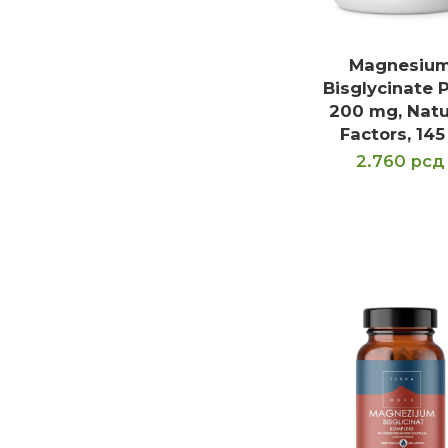
Magnesiu
DODAJ U KOR
Bisglycinate 
200 mg, Natu
Factors, 145
2.760
рсд