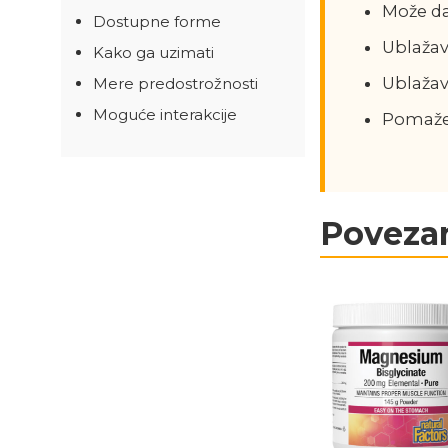
Može da
Dostupne forme
Ublažav
Kako ga uzimati
Ublaža
Mere predostrožnosti
Moguće interakcije
Pomaže 
Povezan