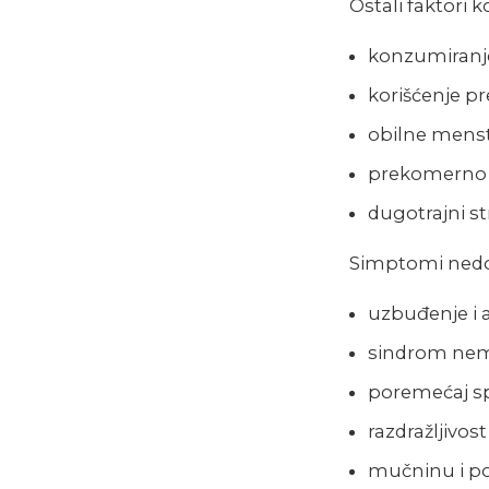
Ostali faktori
konzumiranje 
korišćenje pr
obilne menst
prekomerno 
dugotrajni st
Simptomi nedo
uzbuđenje i 
sindrom nem
poremećaj s
razdražljivost
mučninu i p