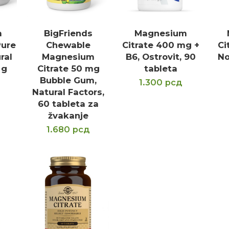
m
BigFriends
Magnesium
PU
DODAJ U KORPU
DODAJ U KORPU
D
Pure
Chewable
Citrate 400 mg +
Ci
ral
Magnesium
B6, Ostrovit, 90
No
 g
Citrate 50 mg
tableta
Bubble Gum,
1.300
рсд
Natural Factors,
60 tableta za
žvakanje
1.680
рсд