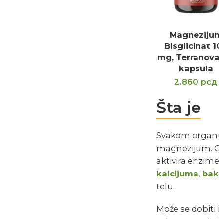
Magneziju
DODAJ U KOR
Bisglicinat 
mg, Terranova
kapsula
2.860
рсд
Šta je
Svakom organu 
magnezijum. Ov
aktivira enzime
kalcijuma
,
bak
telu.
Može se dobiti 